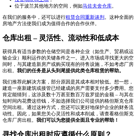
位于波兰其他地方的空间，例如
马佐夫舍仓库
。
在我们的服务中，还可以进行
租赁合同重新谈判
。这种全面的
房地产方法使我们成为值得合作的合作伙伴。
仓库出租 – 灵活性、流动性和低成本
获得具有适当参数的仓储空间是各种企业（如生产、贸易或运
输企业）顺利运作的关键条件之一。进入市场或寻找更大的空
间时，与其建造新房产或购买现有的待售设施，不如考虑厂房
出租。
我们的任务是从头到尾提供此类仓库租赁的帮助。
我们推荐此解决方案，部分原因是其成本相对较低。想一想，
建造一座新建筑或接管已经建成的房产需要支付多少费用。您
肯定能猜到，这涉及数十万甚至数百万兹罗提的金额 – 与其在
短时间内花费这些钱，不如选择我们公司提供的格但斯克仓库
空间出租。通过这种方式，您还可以更好地保护企业的财务流
动性。因此，如果您关心灵活性和成本削减，请查看格但斯克
仓库厂房出租。
我们可以为您提供全面且专业的帮助！
寻找仓库出租时应遵循什么原则？