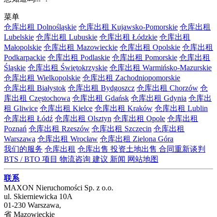
菜单
仓库出租 Dolnośląskie
仓库出租 Kujawsko-Pomorskie
仓库出租
Lubelskie
仓库出租 Lubuskie
仓库出租 Łódzkie
仓库出租
Małopolskie
仓库出租 Mazowieckie
仓库出租 Opolskie
仓库出租
Podkarpackie
仓库出租 Podlaskie
仓库出租 Pomorskie
仓库出租
Śląskie
仓库出租 Świętokrzyskie
仓库出租 Warmińsko-Mazurskie
仓库出租 Wielkopolskie
仓库出租 Zachodniopomorskie
仓库出租 Białystok
仓库出租 Bydgoszcz
仓库出租 Chorzów
仓
库出租 Częstochowa
仓库出租 Gdańsk
仓库出租 Gdynia
仓库出
租 Gliwice
仓库出租 Kielce
仓库出租 Kraków
仓库出租 Lublin
仓库出租 Łódź
仓库出租 Olsztyn
仓库出租 Opole
仓库出租
Poznań
仓库出租 Rzeszów
仓库出租 Szczecin
仓库出租
Warszawa
仓库出租 Wrocław
仓库出租 Zielona Góra
我们的服务
仓库出租
仓库出售
投资土地出售
合同重新谈判
BTS / BTO 项目
物流咨询
建议
新闻
网站地图
联系
MAXON Nieruchomości Sp. z o.o.
ul.
Skierniewicka 10A
01-230
Warszawa
,
省
Mazowieckie