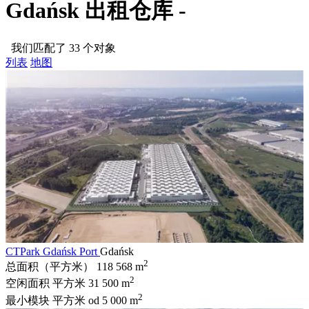
Gdańsk 出租仓库 -
我们匹配了 33 个对象
列表
地图
CTPark Gdańsk Port
Gdańsk
2
总面积（平方米）
118 568 m
2
空闲面积 平方米
31 500 m
2
最小模块 平方米
od 5 000 m