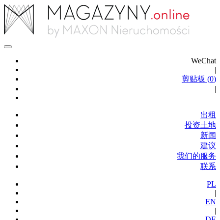
WeChat
|
剪贴板 (
0
)
|
出租
投资土地
新闻
建议
我们的服务
联系
PL
|
EN
|
DE