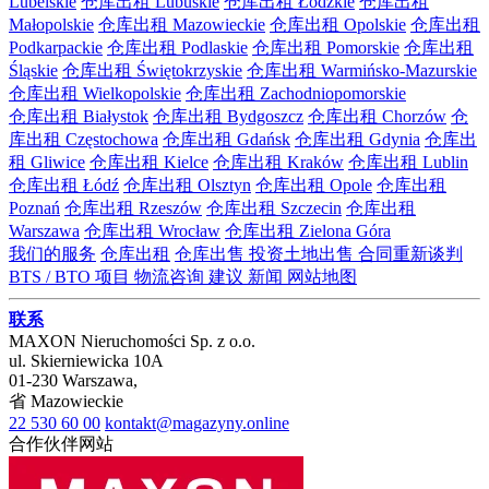
Lubelskie
仓库出租 Lubuskie
仓库出租 Łódzkie
仓库出租
Małopolskie
仓库出租 Mazowieckie
仓库出租 Opolskie
仓库出租
Podkarpackie
仓库出租 Podlaskie
仓库出租 Pomorskie
仓库出租
Śląskie
仓库出租 Świętokrzyskie
仓库出租 Warmińsko-Mazurskie
仓库出租 Wielkopolskie
仓库出租 Zachodniopomorskie
仓库出租 Białystok
仓库出租 Bydgoszcz
仓库出租 Chorzów
仓
库出租 Częstochowa
仓库出租 Gdańsk
仓库出租 Gdynia
仓库出
租 Gliwice
仓库出租 Kielce
仓库出租 Kraków
仓库出租 Lublin
仓库出租 Łódź
仓库出租 Olsztyn
仓库出租 Opole
仓库出租
Poznań
仓库出租 Rzeszów
仓库出租 Szczecin
仓库出租
Warszawa
仓库出租 Wrocław
仓库出租 Zielona Góra
我们的服务
仓库出租
仓库出售
投资土地出售
合同重新谈判
BTS / BTO 项目
物流咨询
建议
新闻
网站地图
联系
MAXON Nieruchomości Sp. z o.o.
ul.
Skierniewicka 10A
01-230
Warszawa
,
省
Mazowieckie
22 530 60 00
kontakt@magazyny.online
合作伙伴网站