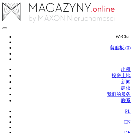
WeChat
|
剪贴板 (
0
)
|
出租
投资土地
新闻
建议
我们的服务
联系
PL
|
EN
|
DE