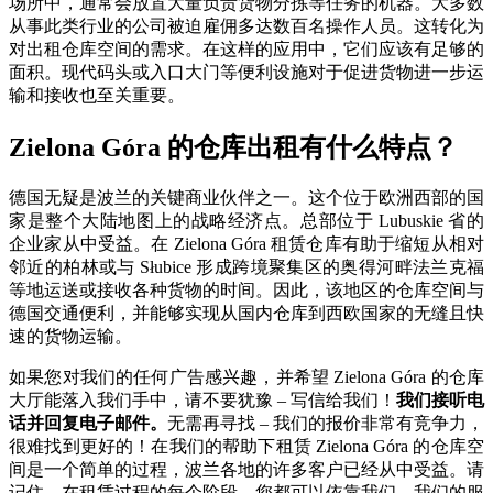
场所中，通常会放置大量负责货物分拣等任务的机器。大多数
从事此类行业的公司被迫雇佣多达数百名操作人员。这转化为
对出租仓库空间的需求。在这样的应用中，它们应该有足够的
面积。现代码头或入口大门等便利设施对于促进货物进一步运
输和接收也至关重要。
Zielona Góra 的仓库出租有什么特点？
德国无疑是波兰的关键商业伙伴之一。这个位于欧洲西部的国
家是整个大陆地图上的战略经济点。总部位于 Lubuskie 省的
企业家从中受益。在 Zielona Góra 租赁仓库有助于缩短从相对
邻近的柏林或与 Słubice 形成跨境聚集区的奥得河畔法兰克福
等地运送或接收各种货物的时间。因此，该地区的仓库空间与
德国交通便利，并能够实现从国内仓库到西欧国家的无缝且快
速的货物运输。
如果您对我们的任何广告感兴趣，并希望 Zielona Góra 的仓库
大厅能落入我们手中，请不要犹豫 – 写信给我们！
我们接听电
话并回复电子邮件。
无需再寻找 – 我们的报价非常有竞争力，
很难找到更好的！在我们的帮助下租赁 Zielona Góra 的仓库空
间是一个简单的过程，波兰各地的许多客户已经从中受益。请
记住，在租赁过程的每个阶段，您都可以依靠我们。我们的服