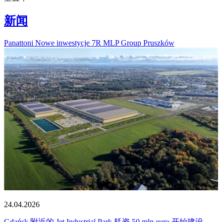
新闻
Panattoni
Nowe inwestycje
7R
MLP Group
Pruszków
24.04.2026
Gdańsk 附近的 Jet Industrial Park 耗资 50 mln euro 开始建设