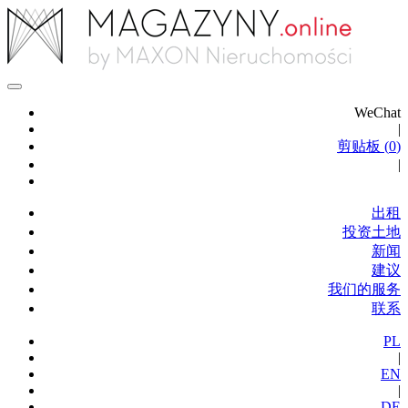
WeChat
|
剪贴板 (
0
)
|
出租
投资土地
新闻
建议
我们的服务
联系
PL
|
EN
|
DE