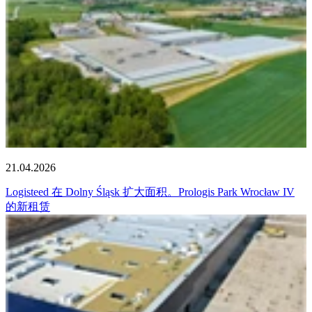
21.04.2026
Logisteed 在 Dolny Śląsk 扩大面积。Prologis Park Wrocław IV
的新租赁