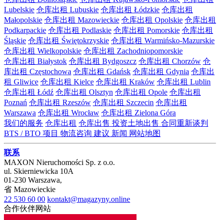
Lubelskie
仓库出租 Lubuskie
仓库出租 Łódzkie
仓库出租
Małopolskie
仓库出租 Mazowieckie
仓库出租 Opolskie
仓库出租
Podkarpackie
仓库出租 Podlaskie
仓库出租 Pomorskie
仓库出租
Śląskie
仓库出租 Świętokrzyskie
仓库出租 Warmińsko-Mazurskie
仓库出租 Wielkopolskie
仓库出租 Zachodniopomorskie
仓库出租 Białystok
仓库出租 Bydgoszcz
仓库出租 Chorzów
仓
库出租 Częstochowa
仓库出租 Gdańsk
仓库出租 Gdynia
仓库出
租 Gliwice
仓库出租 Kielce
仓库出租 Kraków
仓库出租 Lublin
仓库出租 Łódź
仓库出租 Olsztyn
仓库出租 Opole
仓库出租
Poznań
仓库出租 Rzeszów
仓库出租 Szczecin
仓库出租
Warszawa
仓库出租 Wrocław
仓库出租 Zielona Góra
我们的服务
仓库出租
仓库出售
投资土地出售
合同重新谈判
BTS / BTO 项目
物流咨询
建议
新闻
网站地图
联系
MAXON Nieruchomości Sp. z o.o.
ul.
Skierniewicka 10A
01-230
Warszawa
,
省
Mazowieckie
22 530 60 00
kontakt@magazyny.online
合作伙伴网站