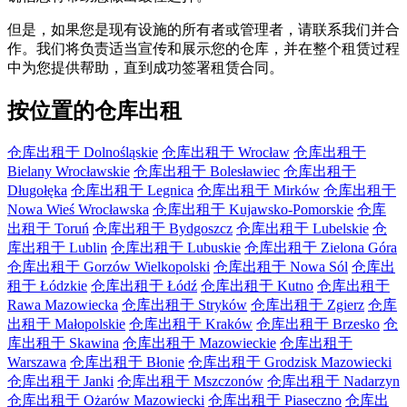
但是，如果您是现有设施的所有者或管理者，请联系我们并合
作。我们将负责适当宣传和展示您的仓库，并在整个租赁过程
中为您提供帮助，直到成功签署租赁合同。
按位置的仓库出租
仓库出租于 Dolnośląskie
仓库出租于 Wrocław
仓库出租于
Bielany Wrocławskie
仓库出租于 Bolesławiec
仓库出租于
Długołęka
仓库出租于 Legnica
仓库出租于 Mirków
仓库出租于
Nowa Wieś Wrocławska
仓库出租于 Kujawsko-Pomorskie
仓库
出租于 Toruń
仓库出租于 Bydgoszcz
仓库出租于 Lubelskie
仓
库出租于 Lublin
仓库出租于 Lubuskie
仓库出租于 Zielona Góra
仓库出租于 Gorzów Wielkopolski
仓库出租于 Nowa Sól
仓库出
租于 Łódzkie
仓库出租于 Łódź
仓库出租于 Kutno
仓库出租于
Rawa Mazowiecka
仓库出租于 Stryków
仓库出租于 Zgierz
仓库
出租于 Małopolskie
仓库出租于 Kraków
仓库出租于 Brzesko
仓
库出租于 Skawina
仓库出租于 Mazowieckie
仓库出租于
Warszawa
仓库出租于 Błonie
仓库出租于 Grodzisk Mazowiecki
仓库出租于 Janki
仓库出租于 Mszczonów
仓库出租于 Nadarzyn
仓库出租于 Ożarów Mazowiecki
仓库出租于 Piaseczno
仓库出