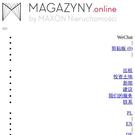
WeChat
|
剪贴板 (
0
)
|
出租
投资土地
新闻
建议
我们的服务
联系
PL
|
EN
|
DE