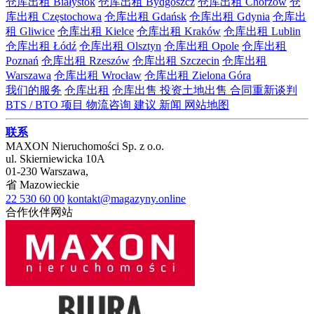
仓库出租 Białystok
仓库出租 Bydgoszcz
仓库出租 Chorzów
仓
库出租 Częstochowa
仓库出租 Gdańsk
仓库出租 Gdynia
仓库出
租 Gliwice
仓库出租 Kielce
仓库出租 Kraków
仓库出租 Lublin
仓库出租 Łódź
仓库出租 Olsztyn
仓库出租 Opole
仓库出租
Poznań
仓库出租 Rzeszów
仓库出租 Szczecin
仓库出租
Warszawa
仓库出租 Wrocław
仓库出租 Zielona Góra
我们的服务
仓库出租
仓库出售
投资土地出售
合同重新谈判
BTS / BTO 项目
物流咨询
建议
新闻
网站地图
联系
MAXON Nieruchomości Sp. z o.o.
ul.
Skierniewicka 10A
01-230
Warszawa
,
省
Mazowieckie
22 530 60 00
kontakt@magazyny.online
合作伙伴网站