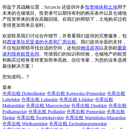
得益于其战略位置，Szczecin 还提供许多
投资地块和土地
用于
未来的仓储项目。投资者可以期待有利的购买条件以及仓储地
产投资带来的潜在高额回报。在我们的帮助下，土地购买过程
变得更加简单且省时。
欢迎联系我们讨论合作细节，并查看我们提供的完整服务，包
括
西波美拉尼亚省的仓库和厂房出租
。我们提供全面的支持，
不仅包括帮助寻找合适的空间，还包括
物流咨询
以及协助
重新
谈判现有租赁合同
。凭借我们的知识和经验，仓储地产的租赁
和购买过程将变得更加简单高效。信任专家，为您的业务选择
最佳解决方案！
您知道吗... ？
菜单
仓库出租 Dolnośląskie
仓库出租 Kujawsko-Pomorskie
仓库出租
Lubelskie
仓库出租 Lubuskie
仓库出租 Łódzkie
仓库出租
Małopolskie
仓库出租 Mazowieckie
仓库出租 Opolskie
仓库出租
Podkarpackie
仓库出租 Podlaskie
仓库出租 Pomorskie
仓库出租
Śląskie
仓库出租 Świętokrzyskie
仓库出租 Warmińsko-Mazurskie
仓库出租 Wielkopolskie
仓库出租 Zachodniopomorskie