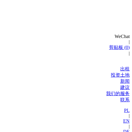
WeChat
|
剪贴板 (
0
)
|
出租
投资土地
新闻
建议
我们的服务
联系
PL
|
EN
|
DE