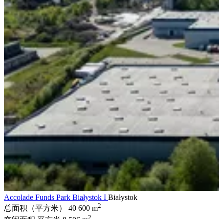
Accolade Funds Park Białystok I
Białystok
2
总面积（平方米）
40 600 m
2