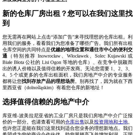
新的仓库厂房出租？您可以在我们这里找
到
您无需再在网站上点击“添加广告”来寻找理想的仓库出租。利
用我们的服务，看看我们为您准备了哪些广告。我们所有出租
仓库空间的共同特点是
优越的地理位置和通往市中心的便利交
通
（特别推荐 Inowrocław、Włocławek、Solec Kujawski 或
Białe Błota 公社的 Lisi Ogon 等地的仓库）、在竞争中脱颖而
出的诱人价格以及值得信赖的开发商。无论您需要 1、2、3、
4、5 个或更多的仓库出租面积，我们房地产中介的专业服务
都将让您
找到存放产品的理想场所
。别再找了，因为就在下西
里西亚省（dolnośląskim）有着您仓库的新地址！
选择值得信赖的房地产中介
库亚维-波美拉尼亚省的工业厂房只是我们房地产中介广泛报
价的一部分。也请查看可用的
仓库出售
以及
投资用地和土地
。
也许您正是能在我们这里找到适合您业务的理想新地点。我们
希望成为您的商业合作伙伴，助您展翅高飞并增加利润。正因