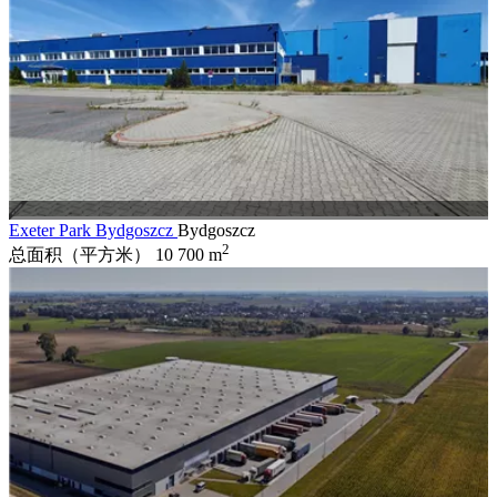
Exeter Park Bydgoszcz
Bydgoszcz
2
总面积（平方米）
10 700 m