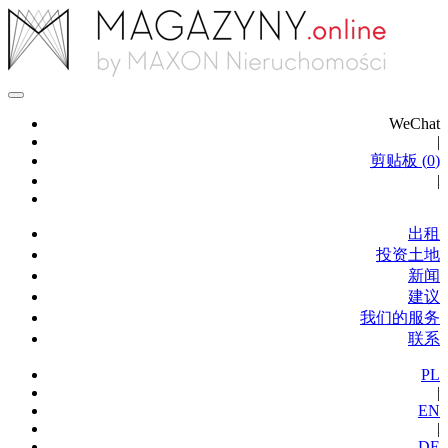
WeChat
|
剪贴板 (
0
)
|
出租
投资土地
新闻
建议
我们的服务
联系
PL
|
EN
|
DE