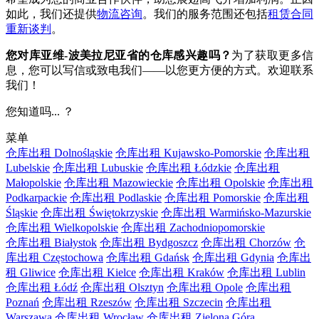
如此，我们还提供
物流咨询
。我们的服务范围还包括
租赁合同
重新谈判
。
您对库亚维-波美拉尼亚省的仓库感兴趣吗？
为了获取更多信
息，您可以写信或致电我们——以您更方便的方式。欢迎联系
我们！
您知道吗... ？
菜单
仓库出租 Dolnośląskie
仓库出租 Kujawsko-Pomorskie
仓库出租
Lubelskie
仓库出租 Lubuskie
仓库出租 Łódzkie
仓库出租
Małopolskie
仓库出租 Mazowieckie
仓库出租 Opolskie
仓库出租
Podkarpackie
仓库出租 Podlaskie
仓库出租 Pomorskie
仓库出租
Śląskie
仓库出租 Świętokrzyskie
仓库出租 Warmińsko-Mazurskie
仓库出租 Wielkopolskie
仓库出租 Zachodniopomorskie
仓库出租 Białystok
仓库出租 Bydgoszcz
仓库出租 Chorzów
仓
库出租 Częstochowa
仓库出租 Gdańsk
仓库出租 Gdynia
仓库出
租 Gliwice
仓库出租 Kielce
仓库出租 Kraków
仓库出租 Lublin
仓库出租 Łódź
仓库出租 Olsztyn
仓库出租 Opole
仓库出租
Poznań
仓库出租 Rzeszów
仓库出租 Szczecin
仓库出租
Warszawa
仓库出租 Wrocław
仓库出租 Zielona Góra