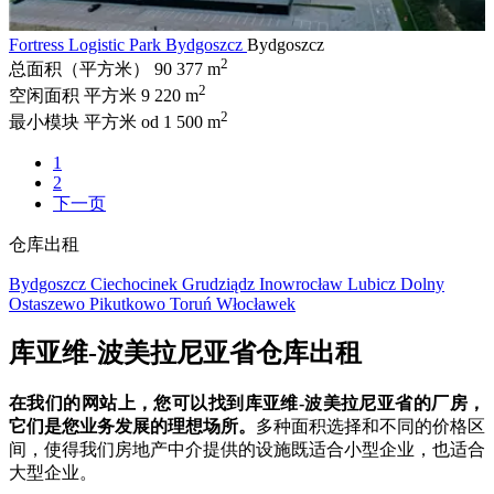
Fortress Logistic Park Bydgoszcz
Bydgoszcz
2
总面积（平方米）
90 377 m
2
空闲面积 平方米
9 220 m
2
最小模块 平方米
od 1 500 m
1
2
下一页
仓库出租
Bydgoszcz
Ciechocinek
Grudziądz
Inowrocław
Lubicz Dolny
Ostaszewo
Pikutkowo
Toruń
Włocławek
库亚维-波美拉尼亚省仓库出租
在我们的网站上，您可以找到库亚维-波美拉尼亚省的厂房，
它们是您业务发展的理想场所。
多种面积选择和不同的价格区
间，使得我们房地产中介提供的设施既适合小型企业，也适合
大型企业。