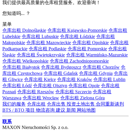
我们提供最高质量的仓库租赁服务。欢迎垂询！
您知道吗... ？
菜单
仓库出租 Dolnośląskie
仓库出租 Kujawsko-Pomorskie
仓库出租
Lubelskie
仓库出租 Lubuskie
仓库出租 Łódzkie
仓库出租
Małopolskie
仓库出租 Mazowieckie
仓库出租 Opolskie
仓库出租
Podkarpackie
仓库出租 Podlaskie
仓库出租 Pomorskie
仓库出租
Śląskie
仓库出租 Świętokrzyskie
仓库出租 Warmińsko-Mazurskie
仓库出租 Wielkopolskie
仓库出租 Zachodniopomorskie
仓库出租 Białystok
仓库出租 Bydgoszcz
仓库出租 Chorzów
仓
库出租 Częstochowa
仓库出租 Gdańsk
仓库出租 Gdynia
仓库出
租 Gliwice
仓库出租 Kielce
仓库出租 Kraków
仓库出租 Lublin
仓库出租 Łódź
仓库出租 Olsztyn
仓库出租 Opole
仓库出租
Poznań
仓库出租 Rzeszów
仓库出租 Szczecin
仓库出租
Warszawa
仓库出租 Wrocław
仓库出租 Zielona Góra
我们的服务
仓库出租
仓库出售
投资土地出售
合同重新谈判
BTS / BTO 项目
物流咨询
建议
新闻
网站地图
联系
MAXON Nieruchomości Sp. z o.o.