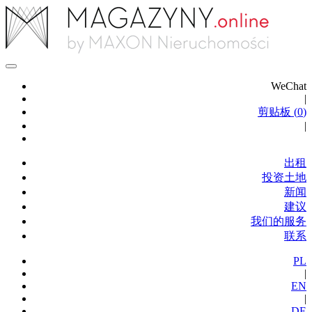
WeChat
|
剪贴板 (
0
)
|
出租
投资土地
新闻
建议
我们的服务
联系
PL
|
EN
|
DE