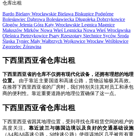
仓库出租
Bardo
Bielany Wrocławskie
Bielawa
Biskupice Podgórne
Bolesławiec
Dąbrowa Bolesławiecka
Długołęka
Dobrzykowice
Głogów
Jelenia Góra
Kąty Wrocławskie
Legnica
Magnice
Małuszów
Mirków
Nowa Wieś Legnicka
Nowa Wieś Wrocławska
Oleśnica
Pietrzykowice
Psary
Rzeszotary
Siechnice
Syców
Środa
Śląska
Tyniec Mały
Wałbrzych
Wojkowice
Wrocław
Wróblowice
Zgorzelec
Żórawina
下西里西亚省仓库出租
下西里西亚省的仓库不仅拥有现代化设备，还拥有理想的地理
位置。
由于靠近主要国道和高速公路，货物运输极其高效。
在推荐下西里西亚省的厂房时，我们特别关注其对员工和承包
商的便利性。靠近重要道路的地理位置确保了这一点。
下西里西亚省仓库出租
下西里西亚省因其地理位置，受到寻找仓库租赁空间的租户的
高度关注。
靠近波兰与德国边境以及良好的交通基础设施
（A4和A8高速公路，S8快速公路）使得该地区几乎被所有重