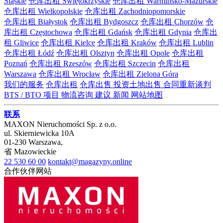
Śląskie
仓库出租 Świętokrzyskie
仓库出租 Warmińsko-Mazurskie
仓库出租 Wielkopolskie
仓库出租 Zachodniopomorskie
仓库出租 Białystok
仓库出租 Bydgoszcz
仓库出租 Chorzów
仓
库出租 Częstochowa
仓库出租 Gdańsk
仓库出租 Gdynia
仓库出
租 Gliwice
仓库出租 Kielce
仓库出租 Kraków
仓库出租 Lublin
仓库出租 Łódź
仓库出租 Olsztyn
仓库出租 Opole
仓库出租
Poznań
仓库出租 Rzeszów
仓库出租 Szczecin
仓库出租
Warszawa
仓库出租 Wrocław
仓库出租 Zielona Góra
我们的服务
仓库出租
仓库出售
投资土地出售
合同重新谈判
BTS / BTO 项目
物流咨询
建议
新闻
网站地图
联系
MAXON Nieruchomości Sp. z o.o.
ul.
Skierniewicka 10A
01-230
Warszawa
,
省
Mazowieckie
22 530 60 00
kontakt@magazyny.online
合作伙伴网站