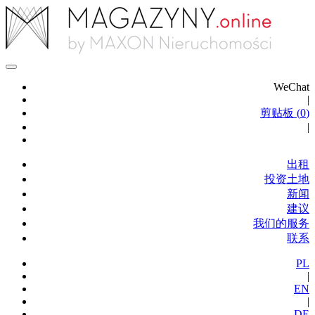
WeChat
|
剪贴板 (
0
)
|
出租
投资土地
新闻
建议
我们的服务
联系
PL
|
EN
|
DE