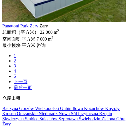
Panattoni Park Żary
Żary
2
总面积（平方米）
22 000 m
2
空闲面积 平方米
7 000 m
最小模块 平方米
咨询
1
2
3
4
5
下一页
最后一页
仓库出租
Baczyna
Gorzów Wielkopolski
Gubin
Iłowa
Kożuchów
Krężoły
Krosno Odrzańskie
Niedoradz
Nowa Sól
Przytoczna
Rzepin
Skwierzyna
Słubice
Sulechów
Szprotawa
Świebodzin
Zielona Góra
Żary