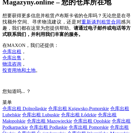
Magazyny.online – 您的仓库所在地
想要获得更多信息并租赁卢布斯卡省的仓库吗？无论您是在寻
找额外空间、寻求物流建议，还是对
重新谈判租赁合同
感兴
趣，我们都在这里为您提供帮助。
请通过电子邮件或电话等方
式联系我们，并利用我们丰富的服务。
在MAXON，我们还提供：
仓库出租
，
仓库出售
，
物流咨询
，
投资用地和土地
。
您知道吗... ？
菜单
仓库出租 Dolnośląskie
仓库出租 Kujawsko-Pomorskie
仓库出租
Lubelskie
仓库出租 Lubuskie
仓库出租 Łódzkie
仓库出租
Małopolskie
仓库出租 Mazowieckie
仓库出租 Opolskie
仓库出租
Podkarpackie
仓库出租 Podlaskie
仓库出租 Pomorskie
仓库出租