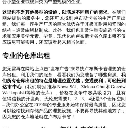
合小型企业或被归类为中型规模的企业。
这里也不乏其他类型的设施，以满足不同租户的需求。
在我们
网站提供的服务中，您还可以找到卢布斯卡省的生产厂房出
租。我们每一座生产厂房的巨大优势在于其极其耐用和坚固的
结构 – 通常由钢材制成。此外，我们也非常注重实施适当的技
术和应用美学元素。毕竟，现代化的卢布斯卡省仓库出租不仅
应该尽可能实用，还应该看起来相当体面。
专业的仓库出租
您无需再在网站上点击“发布广告”来寻找卢布斯卡省理想的仓
库出租。利用我们的服务，看看我们为您准备了哪些房源。
我
们所有仓库出租的特点是地理位置优越，交通便利，可轻松到
达市中心
（我们特别推荐Nowa Sól、Zielona Góra和Gorzów
Wielkopolski等地的仓库），价格在竞争中极具吸引力，且有
值得信赖的开发商。无论您需要1、2、3、4还是5个仓库空间
– 我们办公室在2019年的专业服务始终保持最高质量，因此您
可以轻松找到存储产品的理想设施。不要再寻找其他地方了，
因为您的仓库地址就在卢布斯卡省！