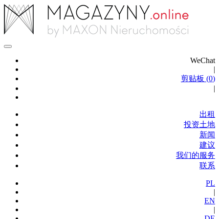
WeChat
|
剪贴板 (
0
)
|
出租
投资土地
新闻
建议
我们的服务
联系
PL
|
EN
|
DE