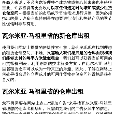
多商人来说，不必考虑管理整个建筑物或担心其未来也变得很
重要。许多投资者更喜欢
可以在任何选定时间增加或减少租赁
仓储空间
– 根据当前的市场或季节性需求进行调整。因为必须
指出的是，许多仓库特别是在想要进行流行和热销产品的季节
性促销时非常有用。
瓦尔米亚-马祖里省的新仓库出租
使用我们网站上提供的便捷搜索引擎，您会发现现在找到理想
的租赁仓储空间并不难。
只需输入我们感兴趣的仓库面积和我
们能够支付的每平方米近似租金
，我们就可以获得当前可用的
租赁报价列表。利用创新的技术解决方案，在瓦尔米亚-马祖
里省租赁仓库可以成为一种真正的乐趣。因此，了解在网络上
何处寻找合适的仓库或其他可用作货物存储空间的设施是很有
意义的。
瓦尔米亚-马祖里省的仓库出租
您不再需要在网站上点击“添加广告”来寻找瓦尔米亚-马祖里
省理想的仓库出租场所。只需浏览我们的广告及其中的信息。
我们每一个出租的仓储车间的特点是地理位置优越，交通便利