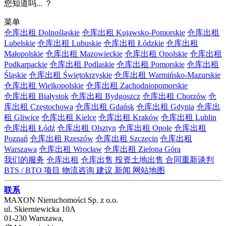
您知道吗... ？
菜单
仓库出租 Dolnośląskie
仓库出租 Kujawsko-Pomorskie
仓库出租
Lubelskie
仓库出租 Lubuskie
仓库出租 Łódzkie
仓库出租
Małopolskie
仓库出租 Mazowieckie
仓库出租 Opolskie
仓库出租
Podkarpackie
仓库出租 Podlaskie
仓库出租 Pomorskie
仓库出租
Śląskie
仓库出租 Świętokrzyskie
仓库出租 Warmińsko-Mazurskie
仓库出租 Wielkopolskie
仓库出租 Zachodniopomorskie
仓库出租 Białystok
仓库出租 Bydgoszcz
仓库出租 Chorzów
仓
库出租 Częstochowa
仓库出租 Gdańsk
仓库出租 Gdynia
仓库出
租 Gliwice
仓库出租 Kielce
仓库出租 Kraków
仓库出租 Lublin
仓库出租 Łódź
仓库出租 Olsztyn
仓库出租 Opole
仓库出租
Poznań
仓库出租 Rzeszów
仓库出租 Szczecin
仓库出租
Warszawa
仓库出租 Wrocław
仓库出租 Zielona Góra
我们的服务
仓库出租
仓库出售
投资土地出售
合同重新谈判
BTS / BTO 项目
物流咨询
建议
新闻
网站地图
联系
MAXON Nieruchomości Sp. z o.o.
ul.
Skierniewicka 10A
01-230
Warszawa
,