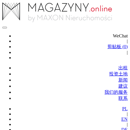
WeChat
|
剪贴板 (
0
)
|
出租
投资土地
新闻
建议
我们的服务
联系
PL
|
EN
|
DE