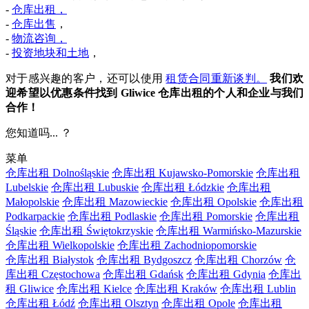
-
仓库出租，
-
仓库出售
，
-
物流咨询，
-
投资地块和土地
，
对于感兴趣的客户，还可以使用
租赁合同重新谈判。
我们欢
迎希望以优惠条件找到 Gliwice 仓库出租的个人和企业与我们
合作！
您知道吗... ？
菜单
仓库出租 Dolnośląskie
仓库出租 Kujawsko-Pomorskie
仓库出租
Lubelskie
仓库出租 Lubuskie
仓库出租 Łódzkie
仓库出租
Małopolskie
仓库出租 Mazowieckie
仓库出租 Opolskie
仓库出租
Podkarpackie
仓库出租 Podlaskie
仓库出租 Pomorskie
仓库出租
Śląskie
仓库出租 Świętokrzyskie
仓库出租 Warmińsko-Mazurskie
仓库出租 Wielkopolskie
仓库出租 Zachodniopomorskie
仓库出租 Białystok
仓库出租 Bydgoszcz
仓库出租 Chorzów
仓
库出租 Częstochowa
仓库出租 Gdańsk
仓库出租 Gdynia
仓库出
租 Gliwice
仓库出租 Kielce
仓库出租 Kraków
仓库出租 Lublin
仓库出租 Łódź
仓库出租 Olsztyn
仓库出租 Opole
仓库出租