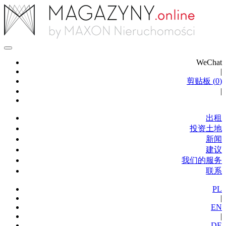
WeChat
|
剪贴板 (
0
)
|
出租
投资土地
新闻
建议
我们的服务
联系
PL
|
EN
|
DE