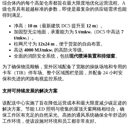
综合体内的每个高架仓库都旨在最大限度地优化运营流程。A
级仓库具有超越标准的参数，即使是最复杂的供应链需求也能
得到满足。
净高：
10 m
（最新建筑 DC5 提升至
12 m
）。
加固型无尘地面，承重能力为
5 t/mkw.
（DC5 中高达
7
t/mkw.
）。
柱网尺寸为
12x24 m
，便于货架的自由布置。
高达
4000 MJ/mkw.
的高防火等级。
全面的消防安全系统，包括
现代喷淋装置和排烟窗
。
为了确保物流顺畅，室外区域配备了宽敞的操纵场地和专用的
卡车（TIR）停车场。整个区域围栏坚固，并配备 24 小时安
保和先进的闭路电视监控系统。
支持可持续发展的解决方案
该配送中心实施了旨在降低运营成本和最大限度减少碳足迹的
解决方案。节能 LED 照明与密集的屋顶天窗网格相结合，确
保工作区有充足的自然采光。高效的通风系统确保全年舒适的
工作环境，使该设施对环境和员工都非常友好。