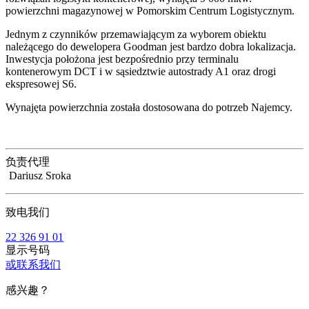
powierzchni magazynowej w Pomorskim Centrum Logistycznym.
Jednym z czynników przemawiającym za wyborem obiektu
należącego do dewelopera Goodman jest bardzo dobra lokalizacja.
Inwestycja położona jest bezpośrednio przy terminalu
kontenerowym DCT i w sąsiedztwie autostrady A1 oraz drogi
ekspresowej S6.
Wynajęta powierzchnia została dostosowana do potrzeb Najemcy.
负责代理
Dariusz Sroka
致电我们
22 326 91 01
显示号码
或联系我们
感兴趣？