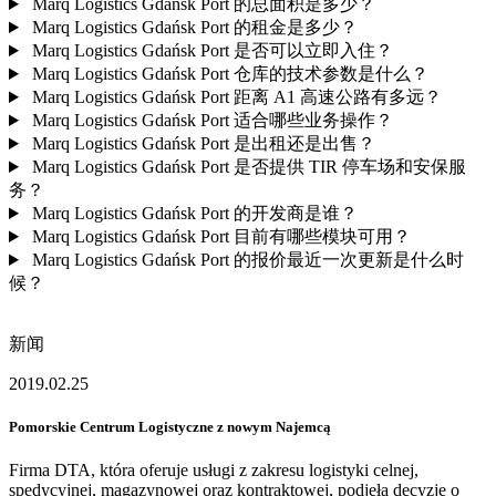
Marq Logistics Gdańsk Port 的总面积是多少？
Marq Logistics Gdańsk Port 的租金是多少？
Marq Logistics Gdańsk Port 是否可以立即入住？
Marq Logistics Gdańsk Port 仓库的技术参数是什么？
Marq Logistics Gdańsk Port 距离 A1 高速公路有多远？
Marq Logistics Gdańsk Port 适合哪些业务操作？
Marq Logistics Gdańsk Port 是出租还是出售？
Marq Logistics Gdańsk Port 是否提供 TIR 停车场和安保服
务？
Marq Logistics Gdańsk Port 的开发商是谁？
Marq Logistics Gdańsk Port 目前有哪些模块可用？
Marq Logistics Gdańsk Port 的报价最近一次更新是什么时
候？
新闻
2019.02.25
Pomorskie Centrum Logistyczne z nowym Najemcą
Firma DTA, która oferuje usługi z zakresu logistyki celnej,
spedycyjnej, magazynowej oraz kontraktowej, podjęła decyzję o