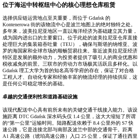
位于海运中转枢纽中心的核心理想仓库租赁
选择供应链运营地点至关重要，而位于 Gdańsk 的
Kontenerowa 街的该物流中心是波兰地图上的绝对独特之处。
多年来，波美拉尼亚地区一直以海洋经济为基础建立其力量，
成为国内进出口的主要窗口。位于此处的波美拉尼亚仓库直接
处理巨大的集装箱吞吐量（TEU），确保与斯堪的纳维亚、波
罗的海国家和全球市场的顺畅贸易往来。靠近波美拉尼亚经济
特区是发展的额外动力，为投资者提供了吸引人的商业优惠和
税收减免的前景。三联市的劳动力市场极其活跃且多样化。以
Gdańsk 理工大学为首的知名高等学府的存在，保证了对合格
工程人才、自动化专家和经验丰富的物流经理的持续供应，这
是任何公司稳定增长的基础。
卓越的交通便利性和道路基础设施
该现代配送中心具有前所未有的关键交通干线接入能力。该设
施距离 DTC Gdańsk 深水码头仅 1.4 公里，这大大缩短了所谓
的“第一公里”运输时间。陆路配送依赖于 8.4 公里外的 S7 快
速公路，它是连接北部与南部及波兰中部的交通骨干。距离
A1 高速公路（琥珀高速公路）入口 25 公里，保证了通往西里