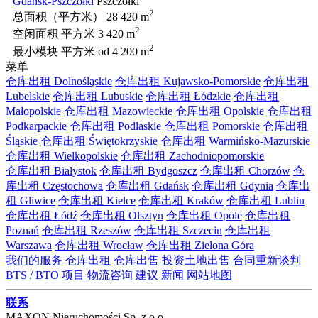
Gdańsk-Pszczółki
Pszczółki
2
总面积（平方米）
28 420 m
2
空闲面积 平方米
3 420 m
2
最小模块 平方米
od 4 200 m
菜单
仓库出租 Dolnośląskie
仓库出租 Kujawsko-Pomorskie
仓库出租
Lubelskie
仓库出租 Lubuskie
仓库出租 Łódzkie
仓库出租
Małopolskie
仓库出租 Mazowieckie
仓库出租 Opolskie
仓库出租
Podkarpackie
仓库出租 Podlaskie
仓库出租 Pomorskie
仓库出租
Śląskie
仓库出租 Świętokrzyskie
仓库出租 Warmińsko-Mazurskie
仓库出租 Wielkopolskie
仓库出租 Zachodniopomorskie
仓库出租 Białystok
仓库出租 Bydgoszcz
仓库出租 Chorzów
仓
库出租 Częstochowa
仓库出租 Gdańsk
仓库出租 Gdynia
仓库出
租 Gliwice
仓库出租 Kielce
仓库出租 Kraków
仓库出租 Lublin
仓库出租 Łódź
仓库出租 Olsztyn
仓库出租 Opole
仓库出租
Poznań
仓库出租 Rzeszów
仓库出租 Szczecin
仓库出租
Warszawa
仓库出租 Wrocław
仓库出租 Zielona Góra
我们的服务
仓库出租
仓库出售
投资土地出售
合同重新谈判
BTS / BTO 项目
物流咨询
建议
新闻
网站地图
联系
MAXON Nieruchomości Sp. z o.o.