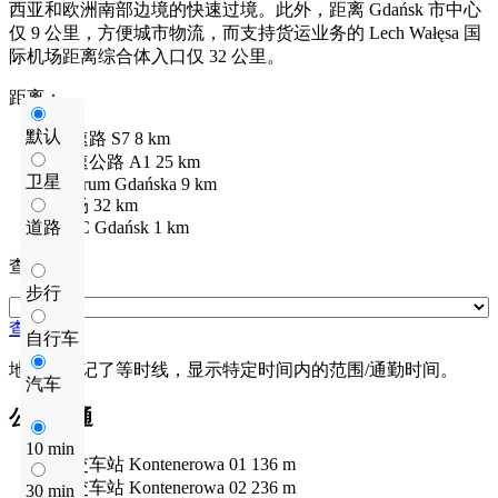
西亚和欧洲南部边境的快速过境。此外，距离 Gdańsk 市中心
仅 9 公里，方便城市物流，而支持货运业务的 Lech Wałęsa 国
际机场距离综合体入口仅 32 公里。
距离：
默认
快速路
S7
8 km
高速公路
A1
25 km
卫星
centrum Gdańska
9 km
机场
32 km
道路
DTC Gdańsk
1 km
查看距离
步行
查看距离
自行车
地图上标记了等时线，显示特定时间内的范围/通勤时间。
汽车
公共交通
10 min
公交车站
Kontenerowa 01
136 m
公交车站
Kontenerowa 02
236 m
30 min