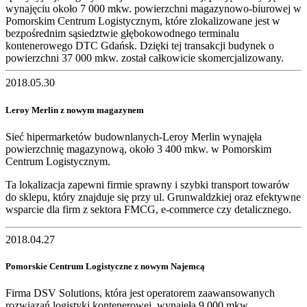
wynajęciu około 7 000 mkw. powierzchni magazynowo-biurowej w
Pomorskim Centrum Logistycznym, które zlokalizowane jest w
bezpośrednim sąsiedztwie głębokowodnego terminalu
kontenerowego DTC Gdańsk. Dzięki tej transakcji budynek o
powierzchni 37 000 mkw. został całkowicie skomercjalizowany.
2018.05.30
Leroy Merlin z nowym magazynem
Sieć hipermarketów budownlanych-Leroy Merlin wynajęła
powierzchnię magazynową, około 3 400 mkw. w Pomorskim
Centrum Logistycznym.
Ta lokalizacja zapewni firmie sprawny i szybki transport towarów
do sklepu, który znajduje się przy ul. Grunwaldzkiej oraz efektywne
wsparcie dla firm z sektora FMCG, e-commerce czy detalicznego.
2018.04.27
Pomorskie Centrum Logistyczne z nowym Najemcą
Firma DSV Solutions, która jest operatorem zaawansowanych
rozwiązań logistyki kontenerowej, wynajęła 9 000 mkw.