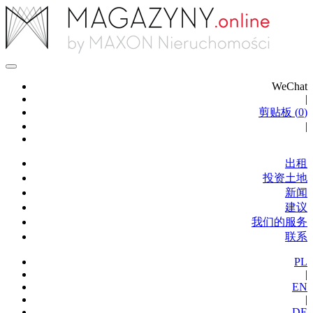
WeChat
|
剪贴板 (
0
)
|
出租
投资土地
新闻
建议
我们的服务
联系
PL
|
EN
|
DE