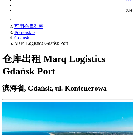
|
ZH
可用仓库列表
Pomorskie
Gdańsk
Marq Logistics Gdańsk Port
仓库出租 Marq Logistics
Gdańsk Port
滨海省, Gdańsk, ul. Kontenerowa