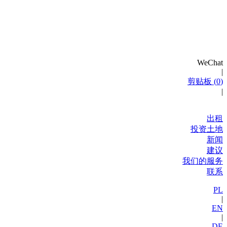
WeChat
|
剪贴板 (
0
)
|
出租
投资土地
新闻
建议
我们的服务
联系
PL
|
EN
|
DE