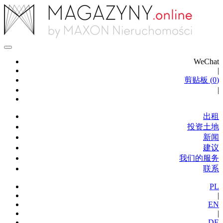
WeChat
|
剪贴板 (
0
)
|
出租
投资土地
新闻
建议
我们的服务
联系
PL
|
EN
|
DE