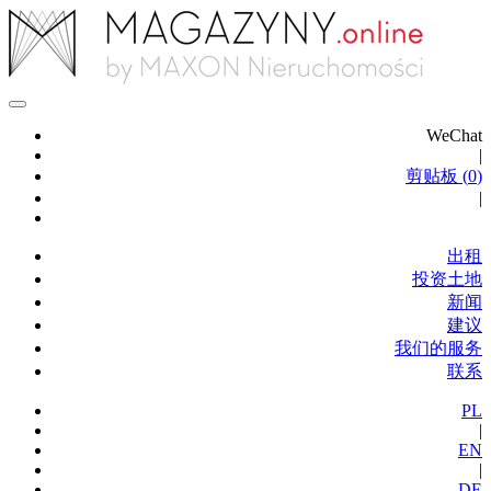
WeChat
|
剪贴板 (
0
)
|
出租
投资土地
新闻
建议
我们的服务
联系
PL
|
EN
|
DE