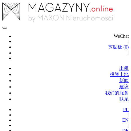
WeChat
|
剪贴板 (
0
)
|
出租
投资土地
新闻
建议
我们的服务
联系
PL
|
EN
|
DE