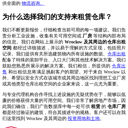
供全面的
物流咨询。
为什么选择我们的支持来租赁仓库？
我们不断更新报价，仔细检查当前可用的每一项建议。我们负
责分析工业设施，收集有关可用空间或
厂房
等结构内部布局
的信息。我们在网站上展示的
Wrocław 及其周边的仓库出租
空间
都经过详细描述，并以易于理解的方式呈现，包括照片
记录。我们提供有关所选建筑物内所有设施的数据。
仓库出租
配备了特殊的装卸平台、入口大门和其他技术解决方案。我们
鼓励您熟悉所展示的解决方案。我们相信，所提供的
仓库出
售
和出租信息将满足挑剔客户的期望。对于来自 Wrocław 以
外、希望以安全方式在该城市或其周边地区找到理想工业厂房
或其他类型仓库出租空间的企业家来说，这一点尤为重要。
与专业代理机构合作寻找上述设施的无疑优势在于，能够以低
廉的价格获得大量的可用空间。我们非常了解房地产市场，因
此我们确信，我们广告数据库中每一处可供
租赁
的
仓库厂房
都是经过验证的建筑，符合其描述中的规格。客户还可以在我
们这里找到 Wrocław 及其周边的
投资用地和土地
。