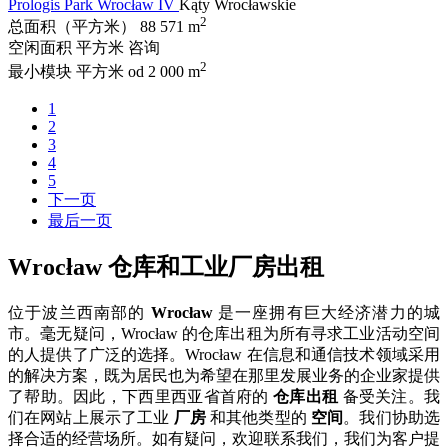
Prologis Park Wrocław IV
Kąty Wrocławskie
2
总面积（平方米）
88 571 m
空闲面积 平方米
咨询
2
最小模块 平方米
od 2 000 m
1
2
3
4
5
下一页
最后一页
Wrocław 仓库和工业厂房出租
位于波兰西南部的
Wrocław
是一座拥有巨大经济潜力的城
市。毫无疑问，Wrocław 的仓库出租为所有寻求工业活动空间
的人提供了广泛的选择。Wrocław 在信息和通信技术领域采用
的解决方案，既为居民也为希望在那里发展业务的企业家提供
了帮助。因此，下西里西亚省首府的
仓库出租
备受关注。我
们在网站上展示了工业
厂房
和其他类型的
空间
。我们协助选
择合适的经营场所。如有疑问，欢迎联系我们，我们为客户提