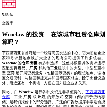
5.66
%
空置率
Wrocław 的投资 – 在该城市租赁仓库划
算吗？
下西里西亚省首府是一个经济高度发达的中心。它为初创企业
家和寻求新地点以扩大业务的现有公司提供了许多机会。
Wrocław 的仓库出租
有多种选择，这使得根据具体需求进行
匹配变得容易。
厂房
和其他工业建筑中的大型、中型甚至小
型
空间
是开展贸易业务（包括国际贸易）的理想地点。该地
区交通便利，与德国和捷克共和国等国家相连。除了出租设施
外，附近还有一个机场，方便在国外建立业务关系。
因此，在
Wrocław
进行各种投资是非常值得的。
下西里西亚
仓库
、工业
厂房
或
出租
的开放式
空间
（例如用于货物存
储）是我们报价中的部分选择。广泛的广告数据库非常适合搜
索上述设施。此外，我们保证在此过程中提供全力支持。在我