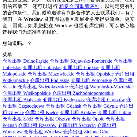
们的帮助下，还可以进行
租赁合同重新谈判
，以制定更有利
的合作条件。我们诚挚邀请有兴趣合作的人士联系我们 – 有了
我们，在
Wrocław
及其周边地区发展业务变得更简单、更安
全！因此，如果您想在 Wrocław 租赁仓库空间，可以放心地
选择我们为您准备的报价。
您知道吗... ？
菜单
仓库出租 Dolnośląskie
仓库出租 Kujawsko-Pomorskie
仓库出租
Lubelskie
仓库出租 Lubuskie
仓库出租 Łódzkie
仓库出租
Małopolskie
仓库出租 Mazowieckie
仓库出租 Opolskie
仓库出租
Podkarpackie
仓库出租 Podlaskie
仓库出租 Pomorskie
仓库出租
Śląskie
仓库出租 Świętokrzyskie
仓库出租 Warmińsko-Mazurskie
仓库出租 Wielkopolskie
仓库出租 Zachodniopomorskie
仓库出租 Białystok
仓库出租 Bydgoszcz
仓库出租 Chorzów
仓
库出租 Częstochowa
仓库出租 Gdańsk
仓库出租 Gdynia
仓库出
租 Gliwice
仓库出租 Kielce
仓库出租 Kraków
仓库出租 Lublin
仓库出租 Łódź
仓库出租 Olsztyn
仓库出租 Opole
仓库出租
Poznań
仓库出租 Rzeszów
仓库出租 Szczecin
仓库出租
Warszawa
仓库出租 Wrocław
仓库出租 Zielona Góra