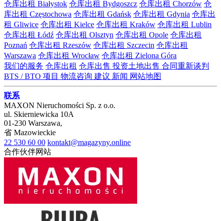
仓库出租 Białystok
仓库出租 Bydgoszcz
仓库出租 Chorzów
仓
库出租 Częstochowa
仓库出租 Gdańsk
仓库出租 Gdynia
仓库出
租 Gliwice
仓库出租 Kielce
仓库出租 Kraków
仓库出租 Lublin
仓库出租 Łódź
仓库出租 Olsztyn
仓库出租 Opole
仓库出租
Poznań
仓库出租 Rzeszów
仓库出租 Szczecin
仓库出租
Warszawa
仓库出租 Wrocław
仓库出租 Zielona Góra
我们的服务
仓库出租
仓库出售
投资土地出售
合同重新谈判
BTS / BTO 项目
物流咨询
建议
新闻
网站地图
联系
MAXON Nieruchomości Sp. z o.o.
ul.
Skierniewicka 10A
01-230
Warszawa
,
省
Mazowieckie
22 530 60 00
kontakt@magazyny.online
合作伙伴网站