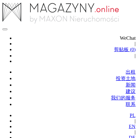
WeChat
|
剪贴板 (
0
)
|
出租
投资土地
新闻
建议
我们的服务
联系
PL
|
EN
|
DE