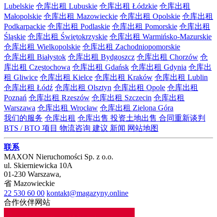
Lubelskie
仓库出租 Lubuskie
仓库出租 Łódzkie
仓库出租
Małopolskie
仓库出租 Mazowieckie
仓库出租 Opolskie
仓库出租
Podkarpackie
仓库出租 Podlaskie
仓库出租 Pomorskie
仓库出租
Śląskie
仓库出租 Świętokrzyskie
仓库出租 Warmińsko-Mazurskie
仓库出租 Wielkopolskie
仓库出租 Zachodniopomorskie
仓库出租 Białystok
仓库出租 Bydgoszcz
仓库出租 Chorzów
仓
库出租 Częstochowa
仓库出租 Gdańsk
仓库出租 Gdynia
仓库出
租 Gliwice
仓库出租 Kielce
仓库出租 Kraków
仓库出租 Lublin
仓库出租 Łódź
仓库出租 Olsztyn
仓库出租 Opole
仓库出租
Poznań
仓库出租 Rzeszów
仓库出租 Szczecin
仓库出租
Warszawa
仓库出租 Wrocław
仓库出租 Zielona Góra
我们的服务
仓库出租
仓库出售
投资土地出售
合同重新谈判
BTS / BTO 项目
物流咨询
建议
新闻
网站地图
联系
MAXON Nieruchomości Sp. z o.o.
ul.
Skierniewicka 10A
01-230
Warszawa
,
省
Mazowieckie
22 530 60 00
kontakt@magazyny.online
合作伙伴网站