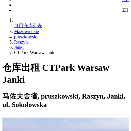
|
ZH
可用仓库列表
Mazowieckie
pruszkowski
Raszyn
Janki
CTPark Warsaw Janki
仓库出租 CTPark Warsaw
Janki
马佐夫舍省, pruszkowski, Raszyn, Janki,
ul. Sokołowska