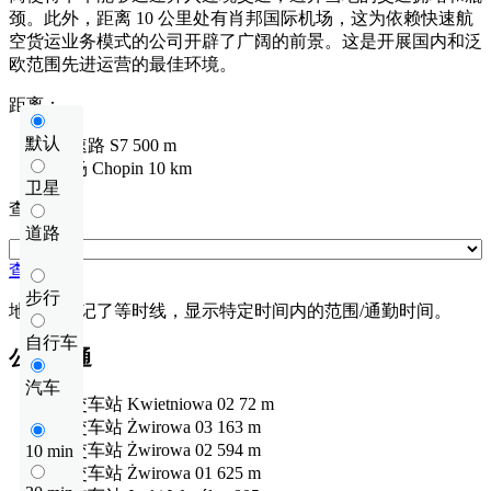
颈。此外，距离 10 公里处有肖邦国际机场，这为依赖快速航
空货运业务模式的公司开辟了广阔的前景。这是开展国内和泛
欧范围先进运营的最佳环境。
距离：
默认
快速路
S7
500 m
机场
Chopin
10 km
卫星
查看距离
道路
查看距离
步行
地图上标记了等时线，显示特定时间内的范围/通勤时间。
自行车
公共交通
汽车
公交车站
Kwietniowa 02
72 m
公交车站
Żwirowa 03
163 m
公交车站
Żwirowa 02
594 m
10 min
公交车站
Żwirowa 01
625 m