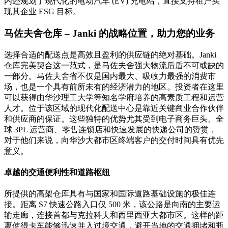
内还规划了现代化的电动汽车 (EV) 充电站，直接支持租户实
现其企业 ESG 目标。
马佐夫舍仓库 – Janki 的战略位置，助力您的业务
选择合适的配送点是高效且盈利的供应链的绝对基础。Janki
仓库完美契合这一范式，是马佐夫舍强大物流后盾不可或缺的
一部分。马佐夫舍省不仅是国内最大、吸收力最强的消费市
场，也是一个具有前所未有的经济潜力的地区。投资者在这里
可以获得由华沙理工大学等知名学府培养的高素质工程和运营
人才。位于该区域的现代化配送中心是靠近关键商业合作伙伴
和供应商的保证。这些独特的优势尤其受到电子商务巨头、全
球 3PL 运营商、零售连锁店和快速发展的快递公司的赞赏，
对于他们来说，向华沙大都市区终端客户的交付时间具有优先
意义。
卓越的交通便利性和道路枢纽
所提供的高架仓库具有与国家和国际道路基础设施的极佳连
接。距离 S7 快速公路入口仅 500 米，该公路是向南的主要运
输走廊，连接首都与克拉科夫和西里西亚大都市区。这样的距
离使得卡车能够迅速并入过境交通，避开当地的交通拥堵和瓶