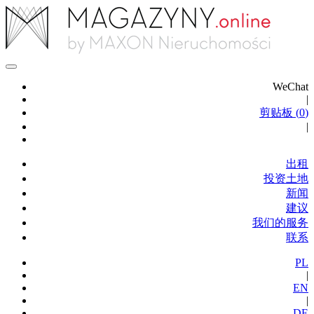
WeChat
|
剪贴板 (
0
)
|
出租
投资土地
新闻
建议
我们的服务
联系
PL
|
EN
|
DE