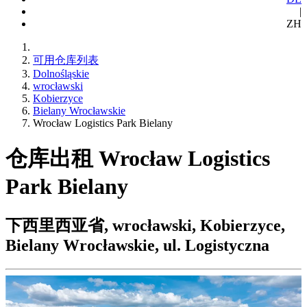
|
ZH
可用仓库列表
Dolnośląskie
wrocławski
Kobierzyce
Bielany Wrocławskie
Wrocław Logistics Park Bielany
仓库出租 Wrocław Logistics
Park Bielany
下西里西亚省, wrocławski, Kobierzyce,
Bielany Wrocławskie, ul. Logistyczna