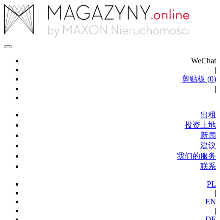
WeChat
|
剪贴板 (
0
)
|
出租
投资土地
新闻
建议
我们的服务
联系
PL
|
EN
|
DE