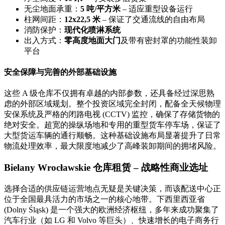
无尘地面承重：
5 吨/平方米
– 适应重型设备运行
柱网间距：
12x22,5 米
– 保证了交通流线的自由布局
消防保护：
现代化喷淋系统
出入方式：
零高度地面大门
及带有密封罩的功能性装卸
平台
安全保障与完善的外部基础设施
这些 A 级仓库不仅拥有卓越的内部参数，还具备经过深思熟
虑的外部区域规划。整个投资区域完全封闭，配备全天候物理
安保系统及严格的闭路电视 (CCTV) 监控，确保了存储货物的
绝对安全。超宽的操纵场地和专用的重型货车停车场，保证了
大型货运车辆的通行顺畅。这种基础设施布局显著提升了日常
物流处理效率，最大限度地减少了高峰装卸期间的拥堵风险。
Bielany Wrocławskie 仓库租赁 – 战略性商业选址
选择合适的供应链运营地点无疑是关键决策，而该配送中心正
位于全国最具活力的市场之一的核心地带。下西里西亚省
(Dolny Śląsk) 是一个强大的欧洲经济枢纽，多年来成功聚集了
汽车行业（如 LG 和 Volvo 等巨头）、快速增长的电子商务行