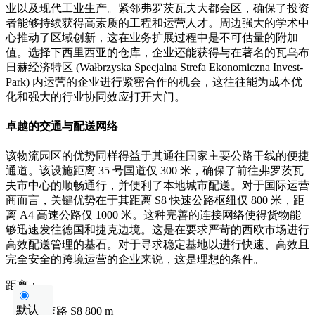
业以及现代工业生产。紧邻弗罗茨瓦夫大都会区，确保了投资
者能够持续获得高素质的工程和运营人才。周边强大的学术中
心推动了区域创新，这在业务扩展过程中是不可估量的附加
值。选择下西里西亚的仓库，企业还能获得与在著名的瓦乌布
日赫经济特区 (Wałbrzyska Specjalna Strefa Ekonomiczna Invest-
Park) 内运营的企业进行紧密合作的机会，这往往能为成本优
化和强大的行业协同效应打开大门。
卓越的交通与配送网络
该物流园区的优势同样得益于其通往国家主要公路干线的便捷
通道。该设施距离 35 号国道仅 300 米，确保了前往弗罗茨瓦
夫市中心的顺畅通行，并便利了本地城市配送。对于国际运营
商而言，关键优势在于其距离 S8 快速公路枢纽仅 800 米，距
离 A4 高速公路仅 1000 米。这种完善的连接网络使得货物能
够迅速发往德国和捷克边境。这是在要求严苛的西欧市场进行
高效配送管理的基石。对于寻求稳定基地以进行快速、高效且
完全安全的跨境运营的企业来说，这是理想的条件。
距离：
默认
快速路
S8
800 m