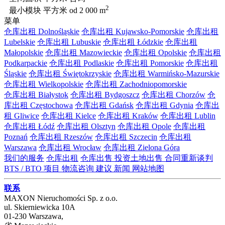
2
最小模块 平方米
od 2 000 m
菜单
仓库出租 Dolnośląskie
仓库出租 Kujawsko-Pomorskie
仓库出租
Lubelskie
仓库出租 Lubuskie
仓库出租 Łódzkie
仓库出租
Małopolskie
仓库出租 Mazowieckie
仓库出租 Opolskie
仓库出租
Podkarpackie
仓库出租 Podlaskie
仓库出租 Pomorskie
仓库出租
Śląskie
仓库出租 Świętokrzyskie
仓库出租 Warmińsko-Mazurskie
仓库出租 Wielkopolskie
仓库出租 Zachodniopomorskie
仓库出租 Białystok
仓库出租 Bydgoszcz
仓库出租 Chorzów
仓
库出租 Częstochowa
仓库出租 Gdańsk
仓库出租 Gdynia
仓库出
租 Gliwice
仓库出租 Kielce
仓库出租 Kraków
仓库出租 Lublin
仓库出租 Łódź
仓库出租 Olsztyn
仓库出租 Opole
仓库出租
Poznań
仓库出租 Rzeszów
仓库出租 Szczecin
仓库出租
Warszawa
仓库出租 Wrocław
仓库出租 Zielona Góra
我们的服务
仓库出租
仓库出售
投资土地出售
合同重新谈判
BTS / BTO 项目
物流咨询
建议
新闻
网站地图
联系
MAXON Nieruchomości Sp. z o.o.
ul.
Skierniewicka 10A
01-230
Warszawa
,