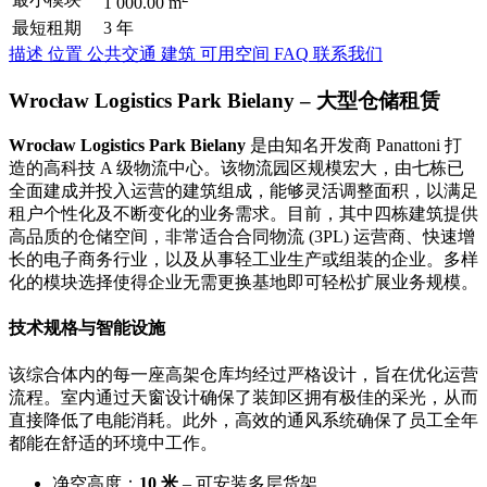
1 000.00 m
最短租期
3 年
描述
位置
公共交通
建筑
可用空间
FAQ
联系我们
Wrocław Logistics Park Bielany – 大型仓储租赁
Wrocław Logistics Park Bielany
是由知名开发商 Panattoni 打
造的高科技 A 级物流中心。该物流园区规模宏大，由七栋已
全面建成并投入运营的建筑组成，能够灵活调整面积，以满足
租户个性化及不断变化的业务需求。目前，其中四栋建筑提供
高品质的仓储空间，非常适合合同物流 (3PL) 运营商、快速增
长的电子商务行业，以及从事轻工业生产或组装的企业。多样
化的模块选择使得企业无需更换基地即可轻松扩展业务规模。
技术规格与智能设施
该综合体内的每一座高架仓库均经过严格设计，旨在优化运营
流程。室内通过天窗设计确保了装卸区拥有极佳的采光，从而
直接降低了电能消耗。此外，高效的通风系统确保了员工全年
都能在舒适的环境中工作。
净空高度：
10 米
– 可安装多层货架