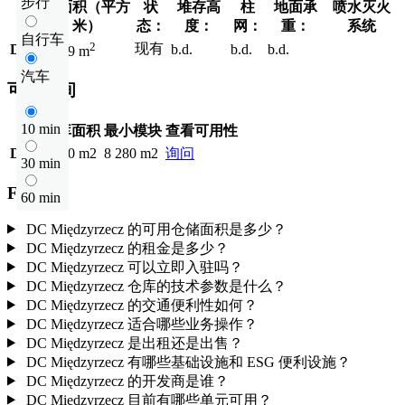
步行
总面积（平方
状
堆存高
柱
地面承
喷水灭火
米）
态：
度：
网：
重：
系统
自行车
2
现有
DC1
b.d.
b.d.
b.d.
8 919 m
汽车
可用空间
10 min
仓库面积
最小模块
查看可用性
DC1
8 280 m2
8 280 m2
询问
30 min
FAQ
60 min
DC Międzyrzecz 的可用仓储面积是多少？
DC Międzyrzecz 的租金是多少？
DC Międzyrzecz 可以立即入驻吗？
DC Międzyrzecz 仓库的技术参数是什么？
DC Międzyrzecz 的交通便利性如何？
DC Międzyrzecz 适合哪些业务操作？
DC Międzyrzecz 是出租还是出售？
DC Międzyrzecz 有哪些基础设施和 ESG 便利设施？
DC Międzyrzecz 的开发商是谁？
DC Międzyrzecz 目前有哪些单元可用？