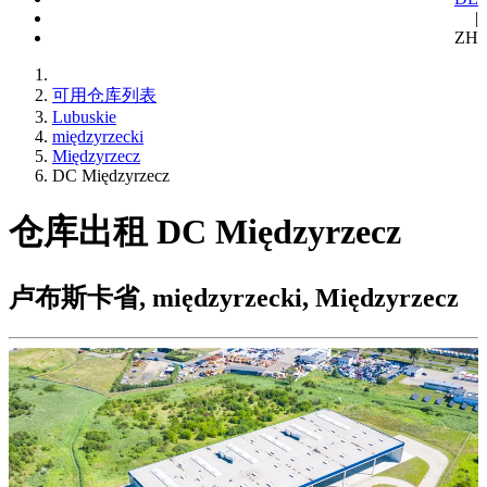
|
ZH
可用仓库列表
Lubuskie
międzyrzecki
Międzyrzecz
DC Międzyrzecz
仓库出租 DC Międzyrzecz
卢布斯卡省, międzyrzecki, Międzyrzecz