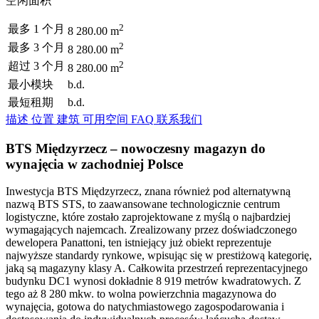
空闲面积
2
最多 1 个月
8 280.00 m
2
最多 3 个月
8 280.00 m
2
超过 3 个月
8 280.00 m
最小模块
b.d.
最短租期
b.d.
描述
位置
建筑
可用空间
FAQ
联系我们
BTS Międzyrzecz – nowoczesny magazyn do
wynajęcia w zachodniej Polsce
Inwestycja BTS Międzyrzecz, znana również pod alternatywną
nazwą BTS STS, to zaawansowane technologicznie centrum
logistyczne, które zostało zaprojektowane z myślą o najbardziej
wymagających najemcach. Zrealizowany przez doświadczonego
dewelopera Panattoni, ten istniejący już obiekt reprezentuje
najwyższe standardy rynkowe, wpisując się w prestiżową kategorię,
jaką są magazyny klasy A. Całkowita przestrzeń reprezentacyjnego
budynku DC1 wynosi dokładnie 8 919 metrów kwadratowych. Z
tego aż 8 280 mkw. to wolna powierzchnia magazynowa do
wynajęcia, gotowa do natychmiastowego zagospodarowania i