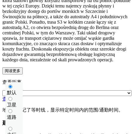
która stanowi główny korytarz transportowy na osi północ-południe
w tej części Europy. Dzięki temu najemcy zyskują płynny i
bezkolizyjny dostęp do portów morskich w Szczecinie i
Świnoujściu na północy, a także do autostrady A4 i południowych
granic Polski. Ponadto, trasa S3 w krótkim czasie łączy się z
autostradą A2, co otwiera bezpośrednią drogę do Berlina oraz
centralnej Polski, w tym do Warszawy. Taki układ drogowy
sprawia, że transport ciężarowy może omijać wąskie gardła
komunikacyjne, co znacząco skraca czas dostaw i optymalizuje
koszty frachtu. Doskonała ekspozycja obiektu oraz szerokie drogi
dojazdowe gwarantują bezproblemową obsługę logistyczną
każdego dnia, niezależnie od skali prowadzonych operacji.
阅读更多
查看距离
默认
查看距离
卫星
地图上标记了等时线，显示特定时间内的范围/通勤时间。
道路
建筑