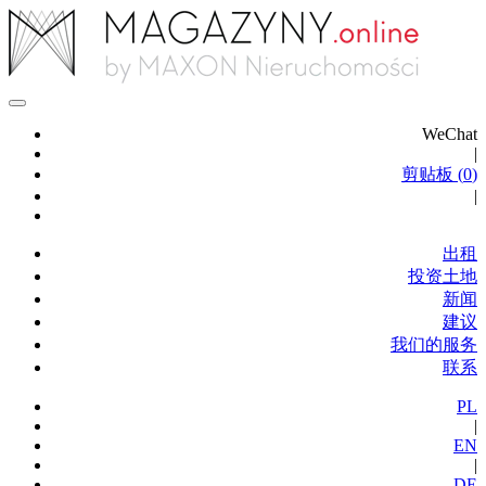
WeChat
|
剪贴板 (
0
)
|
出租
投资土地
新闻
建议
我们的服务
联系
PL
|
EN
|
DE