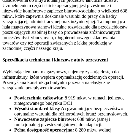
dostosowania do indywidualnych procesów łańcucha dostaw.
Uzupełnieniem części stricte operacyjnej jest przestronne i
niezwykle komfortowe zaplecze biurowo-socjalne o wielkości 638
mkw., które zapewnia doskonałe warunki do pracy dla kadry
zarządzającej, administracyjnej oraz inżynieryjnej. Ta imponująca
hala magazynowa stanowi idealne rozwiązanie dla przedsiębiorstw
poszukujących stabilnej bazy do prowadzenia zróżnicowanych
procesów dystrybucyjnych, długoterminowego składowania
towarów czy też operacji związanych z lekką produkcją w
zachodniej części naszego kraju.
Specyfikacja techniczna i kluczowe atuty przestrzeni
Wybierając ten park magazynowy, najemcy zyskują dostęp do
infrastruktury, która wspiera optymalizację codziennych operacji.
Przemyślana konstrukcja budynku pozwala na elastyczne
zarządzanie przepływem towarów.
Powierzchnia całkowita:
8 919 mkw. w ramach jednego,
zintegrowanego budynku DC1.
Wysoki standard klasy A:
gwarantujący bezpieczeństwo i
optymalne warunki dla różnorodnych branż przemysłowych.
Nowoczesne zaplecze biurowe:
638 mkw. jasnej i
funkcjonalnej przestrzeni gotowej do adaptacji.
Pełna dostępność operacyjna:
8 280 mkw. wolnej