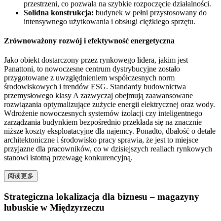
przestrzeni, co pozwala na szybkie rozpoczęcie działalności.
Solidna konstrukcja:
budynek w pełni przystosowany do
intensywnego użytkowania i obsługi ciężkiego sprzętu.
Zrównoważony rozwój i efektywność energetyczna
Jako obiekt dostarczony przez rynkowego lidera, jakim jest
Panattoni, to nowoczesne centrum dystrybucyjne zostało
przygotowane z uwzględnieniem współczesnych norm
środowiskowych i trendów ESG. Standardy budownictwa
przemysłowego klasy A zazwyczaj obejmują zaawansowane
rozwiązania optymalizujące zużycie energii elektrycznej oraz wody.
Wdrożenie nowoczesnych systemów izolacji czy inteligentnego
zarządzania budynkiem bezpośrednio przekłada się na znacznie
niższe koszty eksploatacyjne dla najemcy. Ponadto, dbałość o detale
architektoniczne i środowisko pracy sprawia, że jest to miejsce
przyjazne dla pracowników, co w dzisiejszych realiach rynkowych
stanowi istotną przewagę konkurencyjną.
阅读更多
Strategiczna lokalizacja dla biznesu – magazyny
lubuskie w Międzyrzeczu