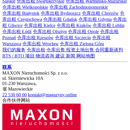
Śląskie
仓库出租 Świętokrzyskie
仓库出租 Warmińsko-Mazurskie
仓库出租 Wielkopolskie
仓库出租 Zachodniopomorskie
仓库出租 Białystok
仓库出租 Bydgoszcz
仓库出租 Chorzów
仓
库出租 Częstochowa
仓库出租 Gdańsk
仓库出租 Gdynia
仓库出
租 Gliwice
仓库出租 Kielce
仓库出租 Kraków
仓库出租 Lublin
仓库出租 Łódź
仓库出租 Olsztyn
仓库出租 Opole
仓库出租
Poznań
仓库出租 Rzeszów
仓库出租 Szczecin
仓库出租
Warszawa
仓库出租 Wrocław
仓库出租 Zielona Góra
我们的服务
仓库出租
仓库出售
投资土地出售
合同重新谈判
BTS / BTO 项目
物流咨询
建议
新闻
网站地图
联系
MAXON Nieruchomości Sp. z o.o.
ul.
Skierniewicka 10A
01-230
Warszawa
,
省
Mazowieckie
22 530 60 00
kontakt@magazyny.online
合作伙伴网站