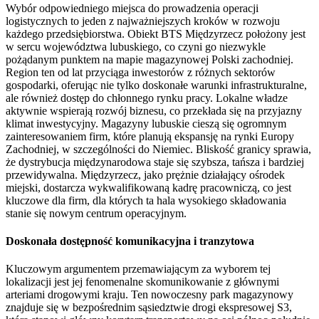
Wybór odpowiedniego miejsca do prowadzenia operacji
logistycznych to jeden z najważniejszych kroków w rozwoju
każdego przedsiębiorstwa. Obiekt BTS Międzyrzecz położony jest
w sercu województwa lubuskiego, co czyni go niezwykle
pożądanym punktem na mapie magazynowej Polski zachodniej.
Region ten od lat przyciąga inwestorów z różnych sektorów
gospodarki, oferując nie tylko doskonałe warunki infrastrukturalne,
ale również dostęp do chłonnego rynku pracy. Lokalne władze
aktywnie wspierają rozwój biznesu, co przekłada się na przyjazny
klimat inwestycyjny. Magazyny lubuskie cieszą się ogromnym
zainteresowaniem firm, które planują ekspansję na rynki Europy
Zachodniej, w szczególności do Niemiec. Bliskość granicy sprawia,
że dystrybucja międzynarodowa staje się szybsza, tańsza i bardziej
przewidywalna. Międzyrzecz, jako prężnie działający ośrodek
miejski, dostarcza wykwalifikowaną kadrę pracowniczą, co jest
kluczowe dla firm, dla których ta hala wysokiego składowania
stanie się nowym centrum operacyjnym.
Doskonała dostępność komunikacyjna i tranzytowa
Kluczowym argumentem przemawiającym za wyborem tej
lokalizacji jest jej fenomenalne skomunikowanie z głównymi
arteriami drogowymi kraju. Ten nowoczesny park magazynowy
znajduje się w bezpośrednim sąsiedztwie drogi ekspresowej S3,