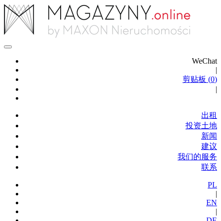
WeChat
|
剪贴板 (
0
)
|
出租
投资土地
新闻
建议
我们的服务
联系
PL
|
EN
|
DE