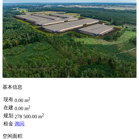
基本信息
2
现有
0.00 m
2
在建
0.00 m
2
规划
278 500.00 m
租金
询问
空闲面积