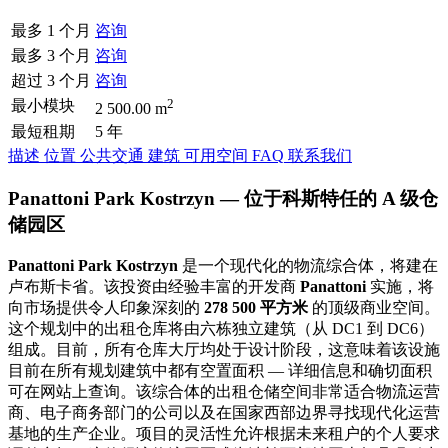
最多 1 个月
咨询
最多 3 个月
咨询
超过 3 个月
咨询
2
最小模块
2 500.00 m
最短租期
5 年
描述
位置
公共交通
建筑
可用空间
FAQ
联系我们
Panattoni Park Kostrzyn — 位于科斯特任的 A 级仓
储园区
Panattoni Park Kostrzyn
是一个现代化的物流综合体，将建在
卢布斯卡省。该投资由经验丰富的开发商
Panattoni
实施，将
向市场提供令人印象深刻的
278 500 平方米
的顶级商业空间。
这个规划中的出租仓库将由六栋独立建筑（从 DC1 到 DC6）
组成。目前，所有仓库大厅均处于设计阶段，这意味着该设施
目前在所有规划建筑中都有空置面积 — 详细信息和确切面积
可在网站上查询。该综合体的出租仓储空间非常适合物流运营
商、电子商务部门的公司以及在国家西部边界寻找现代化运营
基地的生产企业。项目的灵活性允许根据未来租户的个人要求