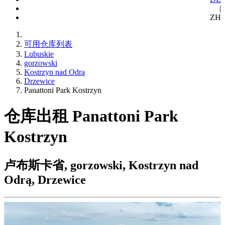
|
ZH
可用仓库列表
Lubuskie
gorzowski
Kostrzyn nad Odrą
Drzewice
Panattoni Park Kostrzyn
仓库出租 Panattoni Park
Kostrzyn
卢布斯卡省, gorzowski, Kostrzyn nad
Odrą, Drzewice