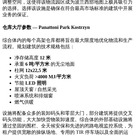
调整空间，这使得该物流园区成为波兰西部地图上极具吸引力
的选择。选择该设施是确保在符合最高市场标准的建筑中开展
业务的保证。
仓库大厅参数 — Panattoni Park Kostrzyn
综合体内的每个高架仓库都将旨在最大限度地优化物流和生产
流程。规划建筑的技术规格包括：
净存储高度
12 米
承重
6 吨/平方米
的无尘地面
柱网
12x22,5 米
火灾负荷
>4000 MJ/平方米
节能
LED 照明
屋顶天窗 / 自然采光
喷淋系统和排烟窗
燃气供暖
设施将配备众多的装卸码头和零层大门，部分建筑将提供交叉
码头功能，大大加快货物装卸速度。综合体的外部基础设施将
通过坚固的围栏、全天候安保和先进的闭路电视监控系统，为
租户提供宽敞的操纵场地、专用的 TIR 停车场以及全面的运