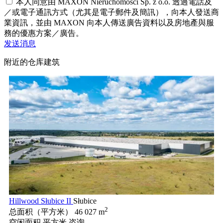
本人同意由 MAXON Nieruchomości Sp. z o.o. 透過電話及
／或電子通訊方式（尤其是電子郵件及簡訊），向本人發送商
業資訊，並由 MAXON 向本人傳送廣告資料以及房地產與服
務的優惠方案／廣告。
发送消息
附近的仓库建筑
Hillwood Słubice II
Słubice
2
总面积（平方米）
46 027 m
空闲面积 平方米
咨询