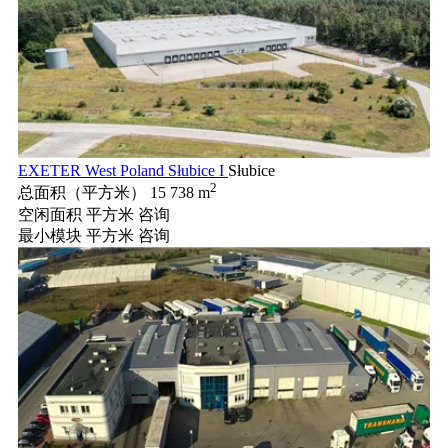
EXETER West Poland Słubice I
Słubice
2
总面积（平方米）
15 738 m
空闲面积 平方米
咨询
最小模块 平方米
咨询