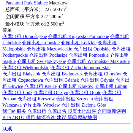
Panattoni Park Słubice
Maczków
2
总面积（平方米）
227 500 m
2
空闲面积 平方米
227 500 m
2
最小模块 平方米
od 2 500 m
菜单
仓库出租 Dolnośląskie
仓库出租 Kujawsko-Pomorskie
仓库出租
Lubelskie
仓库出租 Lubuskie
仓库出租 Łódzkie
仓库出租
Małopolskie
仓库出租 Mazowieckie
仓库出租 Opolskie
仓库出租
Podkarpackie
仓库出租 Podlaskie
仓库出租 Pomorskie
仓库出租
Śląskie
仓库出租 Świętokrzyskie
仓库出租 Warmińsko-Mazurskie
仓库出租 Wielkopolskie
仓库出租 Zachodniopomorskie
仓库出租 Białystok
仓库出租 Bydgoszcz
仓库出租 Chorzów
仓
库出租 Częstochowa
仓库出租 Gdańsk
仓库出租 Gdynia
仓库出
租 Gliwice
仓库出租 Kielce
仓库出租 Kraków
仓库出租 Lublin
仓库出租 Łódź
仓库出租 Olsztyn
仓库出租 Opole
仓库出租
Poznań
仓库出租 Rzeszów
仓库出租 Szczecin
仓库出租
Warszawa
仓库出租 Wrocław
仓库出租 Zielona Góra
我们的服务
仓库出租
仓库出售
投资土地出售
合同重新谈判
BTS / BTO 项目
物流咨询
建议
新闻
网站地图
联系