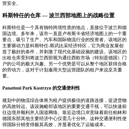
营安全。
科斯特任的仓库 — 波兰西部地图上的战略位置
科斯特任是一个具有独特跨境性质的地点，直接位于波兰和德
国边境。多年来，该市一直是卢布斯卡省经济地图上的一个重
要点，吸引了生产、汽车和国际物流行业的投资者。该地区的
主要驱动力是科斯特任-斯武比采经济特区，它为商业发展创
造了极好的条件，并刺激了现代化基础设施的建设。该地区的
出租仓库受到将波兰西部视为通往西欧市场（特别是德国）门
户的公司的极大兴趣。另一个优势是可以从整个地区获得合格
的劳动力，这对于计划雇用大型运营团队的租户来说至关重
要。
Panattoni Park Kostrzyn 的交通便利性
规划中的物流综合体将为租户提供极佳的道路连接，促进货物
的高效转运。该设施毗邻该地区的重要交通干线，可以快速前
往边境并顺利并入国道网络。靠近边境口岸意味着前往柏林和
德国东部其他主要经济中心仅需几十分钟。这种交通便利性使
得国际分销变得极其高效，并显著优化了运输成本。