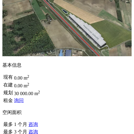
基本信息
2
现有
0.00 m
2
在建
0.00 m
2
规划
30 000.00 m
租金
询问
空闲面积
最多 1 个月
咨询
最多 3 个月
咨询