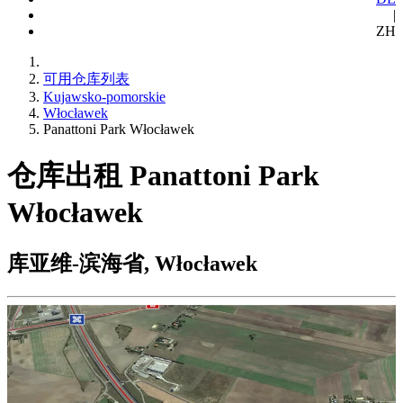
|
ZH
可用仓库列表
Kujawsko-pomorskie
Włocławek
Panattoni Park Włocławek
仓库出租 Panattoni Park
Włocławek
库亚维-滨海省, Włocławek