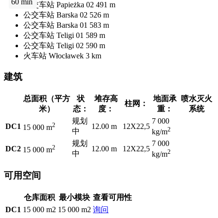
60 min
公交车站
Papieżka 02
491 m
公交车站
Barska 02
526 m
公交车站
Barska 01
583 m
公交车站
Teligi 01
589 m
公交车站
Teligi 02
590 m
火车站
Włocławek
3 km
建筑
总面积（平方
状
堆存高
地面承
喷水灭火
柱网：
米）
态：
度：
重：
系统
规划
7 000
2
DC1
12.00 m
12X22,5
15 000 m
2
中
kg/m
规划
7 000
2
DC2
12.00 m
12X22,5
15 000 m
2
中
kg/m
可用空间
仓库面积
最小模块
查看可用性
DC1
15 000 m2
15 000 m2
询问