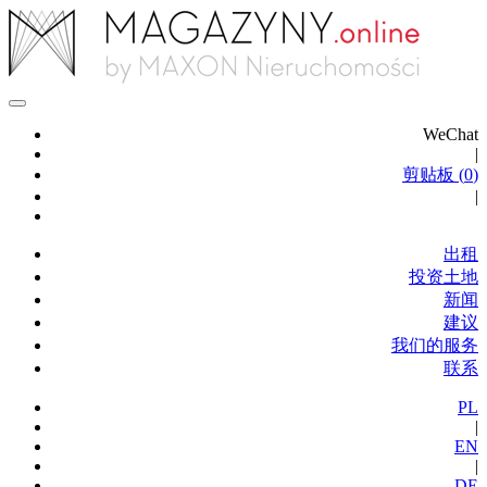
WeChat
|
剪贴板 (
0
)
|
出租
投资土地
新闻
建议
我们的服务
联系
PL
|
EN
|
DE