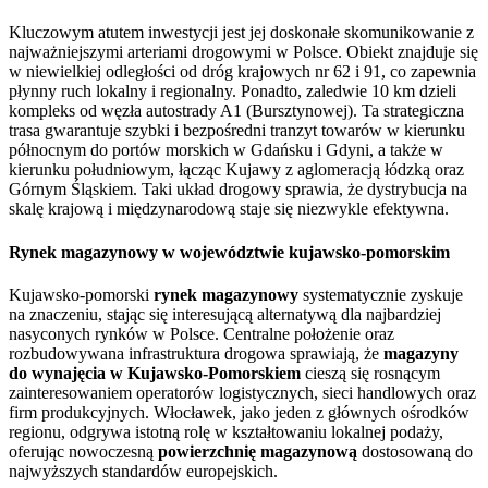
Kluczowym atutem inwestycji jest jej doskonałe skomunikowanie z
najważniejszymi arteriami drogowymi w Polsce. Obiekt znajduje się
w niewielkiej odległości od dróg krajowych nr 62 i 91, co zapewnia
płynny ruch lokalny i regionalny. Ponadto, zaledwie 10 km dzieli
kompleks od węzła autostrady A1 (Bursztynowej). Ta strategiczna
trasa gwarantuje szybki i bezpośredni tranzyt towarów w kierunku
północnym do portów morskich w Gdańsku i Gdyni, a także w
kierunku południowym, łącząc Kujawy z aglomeracją łódzką oraz
Górnym Śląskiem. Taki układ drogowy sprawia, że dystrybucja na
skalę krajową i międzynarodową staje się niezwykle efektywna.
Rynek magazynowy w województwie kujawsko-pomorskim
Kujawsko-pomorski
rynek magazynowy
systematycznie zyskuje
na znaczeniu, stając się interesującą alternatywą dla najbardziej
nasyconych rynków w Polsce. Centralne położenie oraz
rozbudowywana infrastruktura drogowa sprawiają, że
magazyny
do wynajęcia w Kujawsko-Pomorskiem
cieszą się rosnącym
zainteresowaniem operatorów logistycznych, sieci handlowych oraz
firm produkcyjnych. Włocławek, jako jeden z głównych ośrodków
regionu, odgrywa istotną rolę w kształtowaniu lokalnej podaży,
oferując nowoczesną
powierzchnię magazynową
dostosowaną do
najwyższych standardów europejskich.