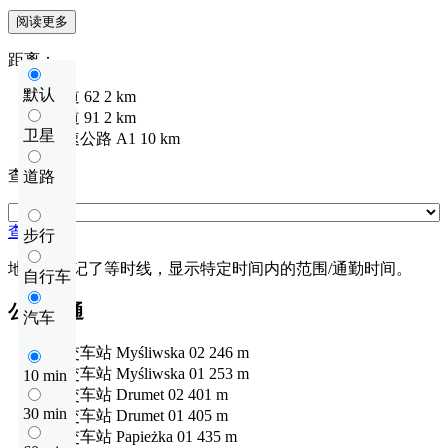
阅读更多
距离：
默认
国道
62
2 km
国道
91
2 km
卫星
高速公路
A1
10 km
查看距离
道路
查看距离
步行
地图上标记了等时线，显示特定时间内的范围/通勤时间。
自行车
公共交通
汽车
公交车站
Myśliwska 02
246 m
公交车站
Myśliwska 01
253 m
10 min
公交车站
Drumet 02
401 m
30 min
公交车站
Drumet 01
405 m
公交车站
Papieżka 01
435 m