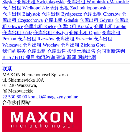
Śląskie
仓库出租 Świętokrzyskie
仓库出租 Warmińsko-Mazurskie
仓库出租 Wielkopolskie
仓库出租 Zachodniopomorskie
仓库出租 Białystok
仓库出租 Bydgoszcz
仓库出租 Chorzów
仓
库出租 Częstochowa
仓库出租 Gdańsk
仓库出租 Gdynia
仓库出
租 Gliwice
仓库出租 Kielce
仓库出租 Kraków
仓库出租 Lublin
仓库出租 Łódź
仓库出租 Olsztyn
仓库出租 Opole
仓库出租
Poznań
仓库出租 Rzeszów
仓库出租 Szczecin
仓库出租
Warszawa
仓库出租 Wrocław
仓库出租 Zielona Góra
我们的服务
仓库出租
仓库出售
投资土地出售
合同重新谈判
BTS / BTO 项目
物流咨询
建议
新闻
网站地图
联系
MAXON Nieruchomości Sp. z o.o.
ul.
Skierniewicka 10A
01-230
Warszawa
,
省
Mazowieckie
22 530 60 00
kontakt@magazyny.online
合作伙伴网站