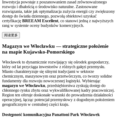
Inwestycja powstaje z poszanowaniem zasad zrównoważonego
rozwoju i dbałością o środowisko naturalne. Zastosowane
rozwiązania, takie jak optymalizacja zużycia energii czy zwiększony
dostęp do światła dziennego, pozwolą obiektowi uzyskać
certyfikację
BREEAM Excellent
, co stanowi jedną z najwyższych
rang w systemie oceny budynków komercyjnych.
阅读更多
Magazyn we Włocławku — strategiczne położenie
na mapie Kujawsko-Pomorskiego
Włocławek to dynamicznie rozwijający się ośrodek gospodarczy,
który od lat przyciąga inwestorów z różnych gałęzi przemysłu.
Miasto charakteryzuje się silnymi tradycjami w sektorze
chemicznym, maszynowym oraz przetwórczym, co tworzy solidne
fundamenty dla rozwoju nowoczesnej logistyki. Wybierając
magazyn we Włocławku
, przedsiębiorstwa zyskują dostęp do
chłonnego rynku zbytu oraz wykwalifikowanej kadry pracowniczej.
Region ten oferuje doskonałe warunki do prowadzenia działalności
operacyjnej, łącząc potencjał przemysłowy z dogodnym położeniem
geograficznym w centralnej części kraju.
Dostępność komunikacyjna Panattoni Park Włocławek