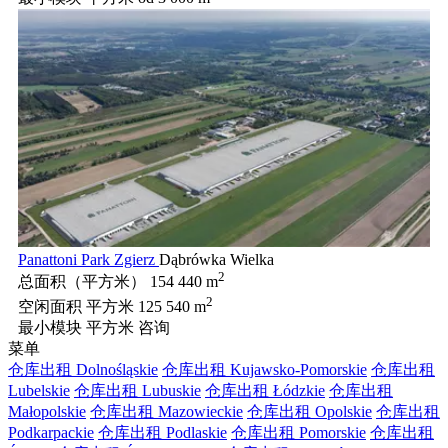
Panattoni Park Zgierz
Dąbrówka Wielka
2
总面积（平方米）
154 440 m
2
空闲面积 平方米
125 540 m
最小模块 平方米
咨询
菜单
仓库出租 Dolnośląskie
仓库出租 Kujawsko-Pomorskie
仓库出租
Lubelskie
仓库出租 Lubuskie
仓库出租 Łódzkie
仓库出租
Małopolskie
仓库出租 Mazowieckie
仓库出租 Opolskie
仓库出租
Podkarpackie
仓库出租 Podlaskie
仓库出租 Pomorskie
仓库出租