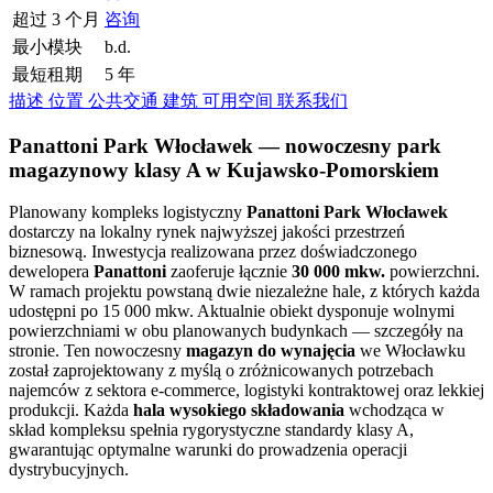
超过 3 个月
咨询
最小模块
b.d.
最短租期
5 年
描述
位置
公共交通
建筑
可用空间
联系我们
Panattoni Park Włocławek — nowoczesny park
magazynowy klasy A w Kujawsko-Pomorskiem
Planowany kompleks logistyczny
Panattoni Park Włocławek
dostarczy na lokalny rynek najwyższej jakości przestrzeń
biznesową. Inwestycja realizowana przez doświadczonego
dewelopera
Panattoni
zaoferuje łącznie
30 000 mkw.
powierzchni.
W ramach projektu powstaną dwie niezależne hale, z których każda
udostępni po 15 000 mkw. Aktualnie obiekt dysponuje wolnymi
powierzchniami w obu planowanych budynkach — szczegóły na
stronie. Ten nowoczesny
magazyn do wynajęcia
we Włocławku
został zaprojektowany z myślą o zróżnicowanych potrzebach
najemców z sektora e-commerce, logistyki kontraktowej oraz lekkiej
produkcji. Każda
hala wysokiego składowania
wchodząca w
skład kompleksu spełnia rygorystyczne standardy klasy A,
gwarantując optymalne warunki do prowadzenia operacji
dystrybucyjnych.