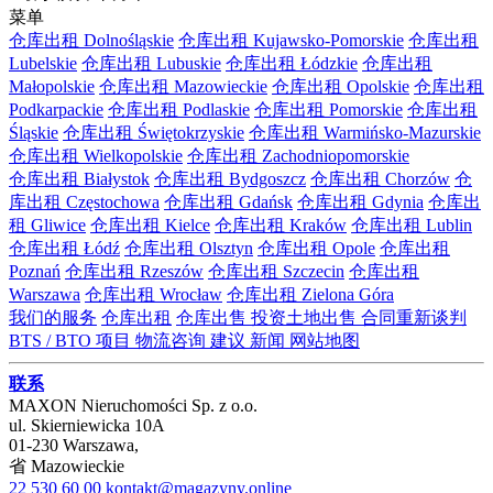
菜单
仓库出租 Dolnośląskie
仓库出租 Kujawsko-Pomorskie
仓库出租
Lubelskie
仓库出租 Lubuskie
仓库出租 Łódzkie
仓库出租
Małopolskie
仓库出租 Mazowieckie
仓库出租 Opolskie
仓库出租
Podkarpackie
仓库出租 Podlaskie
仓库出租 Pomorskie
仓库出租
Śląskie
仓库出租 Świętokrzyskie
仓库出租 Warmińsko-Mazurskie
仓库出租 Wielkopolskie
仓库出租 Zachodniopomorskie
仓库出租 Białystok
仓库出租 Bydgoszcz
仓库出租 Chorzów
仓
库出租 Częstochowa
仓库出租 Gdańsk
仓库出租 Gdynia
仓库出
租 Gliwice
仓库出租 Kielce
仓库出租 Kraków
仓库出租 Lublin
仓库出租 Łódź
仓库出租 Olsztyn
仓库出租 Opole
仓库出租
Poznań
仓库出租 Rzeszów
仓库出租 Szczecin
仓库出租
Warszawa
仓库出租 Wrocław
仓库出租 Zielona Góra
我们的服务
仓库出租
仓库出售
投资土地出售
合同重新谈判
BTS / BTO 项目
物流咨询
建议
新闻
网站地图
联系
MAXON Nieruchomości Sp. z o.o.
ul.
Skierniewicka 10A
01-230
Warszawa
,
省
Mazowieckie
22 530 60 00
kontakt@magazyny.online