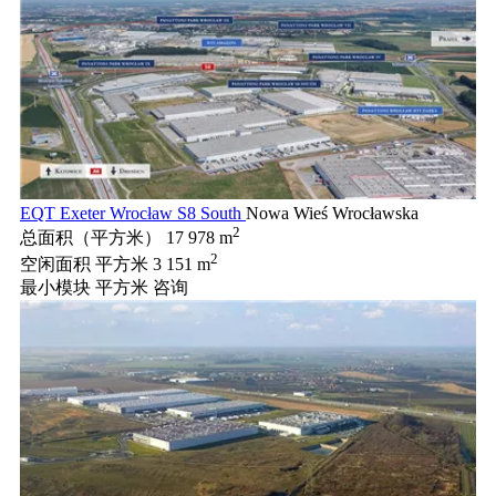
EQT Exeter Wrocław S8 South
Nowa Wieś Wrocławska
2
总面积（平方米）
17 978 m
2
空闲面积 平方米
3 151 m
最小模块 平方米
咨询