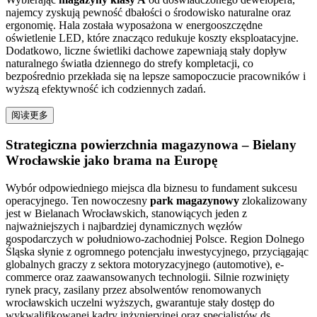
najemcy zyskują pewność dbałości o środowisko naturalne oraz
ergonomię. Hala została wyposażona w energooszczędne
oświetlenie LED, które znacząco redukuje koszty eksploatacyjne.
Dodatkowo, liczne świetliki dachowe zapewniają stały dopływ
naturalnego światła dziennego do strefy kompletacji, co
bezpośrednio przekłada się na lepsze samopoczucie pracowników i
wyższą efektywność ich codziennych zadań.
阅读更多
Strategiczna powierzchnia magazynowa – Bielany
Wrocławskie jako brama na Europę
Wybór odpowiedniego miejsca dla biznesu to fundament sukcesu
operacyjnego. Ten nowoczesny
park magazynowy
zlokalizowany
jest w Bielanach Wrocławskich, stanowiących jeden z
najważniejszych i najbardziej dynamicznych węzłów
gospodarczych w południowo-zachodniej Polsce. Region Dolnego
Śląska słynie z ogromnego potencjału inwestycyjnego, przyciągając
globalnych graczy z sektora motoryzacyjnego (automotive), e-
commerce oraz zaawansowanych technologii. Silnie rozwinięty
rynek pracy, zasilany przez absolwentów renomowanych
wrocławskich uczelni wyższych, gwarantuje stały dostęp do
wykwalifikowanej kadry inżynieryjnej oraz specjalistów ds.