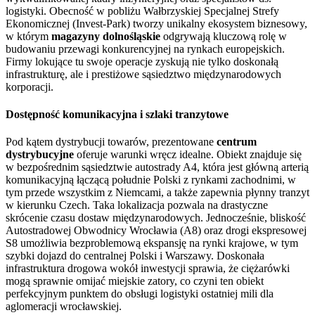
logistyki. Obecność w pobliżu Wałbrzyskiej Specjalnej Strefy
Ekonomicznej (Invest-Park) tworzy unikalny ekosystem biznesowy,
w którym
magazyny dolnośląskie
odgrywają kluczową rolę w
budowaniu przewagi konkurencyjnej na rynkach europejskich.
Firmy lokujące tu swoje operacje zyskują nie tylko doskonałą
infrastrukturę, ale i prestiżowe sąsiedztwo międzynarodowych
korporacji.
Dostępność komunikacyjna i szlaki tranzytowe
Pod kątem dystrybucji towarów, prezentowane
centrum
dystrybucyjne
oferuje warunki wręcz idealne. Obiekt znajduje się
w bezpośrednim sąsiedztwie autostrady A4, która jest główną arterią
komunikacyjną łączącą południe Polski z rynkami zachodnimi, w
tym przede wszystkim z Niemcami, a także zapewnia płynny tranzyt
w kierunku Czech. Taka lokalizacja pozwala na drastyczne
skrócenie czasu dostaw międzynarodowych. Jednocześnie, bliskość
Autostradowej Obwodnicy Wrocławia (A8) oraz drogi ekspresowej
S8 umożliwia bezproblemową ekspansję na rynki krajowe, w tym
szybki dojazd do centralnej Polski i Warszawy. Doskonała
infrastruktura drogowa wokół inwestycji sprawia, że ciężarówki
mogą sprawnie omijać miejskie zatory, co czyni ten obiekt
perfekcyjnym punktem do obsługi logistyki ostatniej mili dla
aglomeracji wrocławskiej.