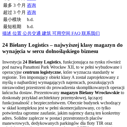
最多 3 个月
咨询
超过 3 个月
咨询
最小模块
b.d.
最短租期
b.d.
描述
位置
公共交通
建筑
可用空间
FAQ
联系我们
24 Bielany Logistics – najwyższej klasy magazyn do
wynajęcia w sercu dolnośląskiego biznesu
Inwestycja
24 Bielany Logistics
, funkcjonująca na rynku również
pod nazwą Panattoni Park Wrocław XII, to w pełni wybudowane i
operacyjne
centrum logistyczne
, które wyznacza standardy w
regionie. Ten imponujący obiekt klasy A został zaprojektowany z
myślą o najbardziej wymagających najemcach, poszukujących
niezawodnej przestrzeni do prowadzenia skomplikowanych operacji
łańcucha dostaw. Prezentowany
magazyn Bielany Wrocławskie
to
doskonały przykład architektury przemysłowej, łączącej
funkcjonalność z bezpieczeństwem. Obecnie budynek wchodzący
w skład kompleksu jest w pełni skomercjalizowany, co tylko
potwierdza ogromne zaufanie, jakim najemcy darzą ten konkretny
adres. Solidne zaplecze w postaci przestronnych placów
manewrowych, dedykowanych parkingów dla floty TIR oraz