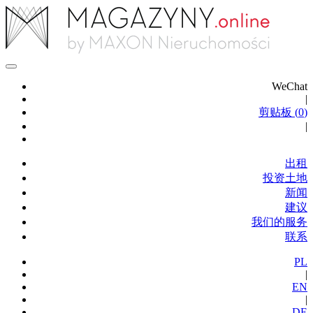
WeChat
|
剪贴板 (
0
)
|
出租
投资土地
新闻
建议
我们的服务
联系
PL
|
EN
|
DE