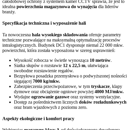
całodobowej ochrony z systemem kamer CCTV sprawia, że jest to
idealna
powierzchnia magazynowa do wynajęcia
dla liderów
branży.
Specyfikacja techniczna i wyposażenie hali
Ta nowoczesna
hala wysokiego składowania
oferuje parametry
techniczne pozwalające na maksymalną optymalizację procesów
intralogistycznych. Budynek DC1 dysponuje niemal 22 000 mkw.
powierzchni, która została wyposażona w szereg usprawnień:
Wysokość robocza w świetle wynosząca
10 metrów
.
Siatka słupów o rozstawie
12 x 22,5 m
, ułatwiająca
swobodne rozstawienie regałów.
Bezpyłowa posadzka przemysłowa o podwyższonej nośności
sięgającej
7000 kg/mkw.
Zabezpieczenia przeciwpożarowe, w tym
tryskacze
, klapy
dymowe oraz obciążenie ogniowe powyżej
4000 MJ/mkw.
Wydajne
ogrzewanie gazowe
oraz systemy wentylacyjne.
Dostęp za pośrednictwem licznych
doków rozładunkowych
oraz bram wjazdowych z poziomu zero.
Aspekty ekologiczne i komfort pracy
Wybierając
magazyny klasy A
od doświadczonego dewelopera,