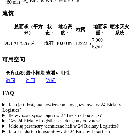
火车站
Bielany Wrocławskie
3 km
60 min
建筑
总面积（平方
状
堆存高
地面承
喷水灭火
柱网：
米）
态：
度：
重：
系统
7 000
2
现有
DC1
10.00 m
12x22,5
21 980 m
2
kg/m
可用空间
仓库面积
最小模块
查看可用性
询问
询问
询问
FAQ
Jaka jest dostępna powierzchnia magazynowa w 24 Bielany
Logistics?
Ile wynosi czynsz najmu w 24 Bielany Logistics?
Czy 24 Bielany Logistics jest dostępny od zaraz?
Jakie są parametry techniczne hali w 24 Bielany Logistics?
Jaki jest dostęp transportowy do 24 Bielany Logistics?