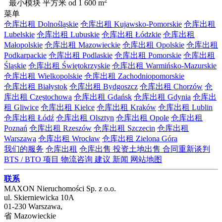
2
最小模块 平方米
od 1 600 m
菜单
仓库出租 Dolnośląskie
仓库出租 Kujawsko-Pomorskie
仓库出租
Lubelskie
仓库出租 Lubuskie
仓库出租 Łódzkie
仓库出租
Małopolskie
仓库出租 Mazowieckie
仓库出租 Opolskie
仓库出租
Podkarpackie
仓库出租 Podlaskie
仓库出租 Pomorskie
仓库出租
Śląskie
仓库出租 Świętokrzyskie
仓库出租 Warmińsko-Mazurskie
仓库出租 Wielkopolskie
仓库出租 Zachodniopomorskie
仓库出租 Białystok
仓库出租 Bydgoszcz
仓库出租 Chorzów
仓
库出租 Częstochowa
仓库出租 Gdańsk
仓库出租 Gdynia
仓库出
租 Gliwice
仓库出租 Kielce
仓库出租 Kraków
仓库出租 Lublin
仓库出租 Łódź
仓库出租 Olsztyn
仓库出租 Opole
仓库出租
Poznań
仓库出租 Rzeszów
仓库出租 Szczecin
仓库出租
Warszawa
仓库出租 Wrocław
仓库出租 Zielona Góra
我们的服务
仓库出租
仓库出售
投资土地出售
合同重新谈判
BTS / BTO 项目
物流咨询
建议
新闻
网站地图
联系
MAXON Nieruchomości Sp. z o.o.
ul.
Skierniewicka 10A
01-230
Warszawa
,
省
Mazowieckie