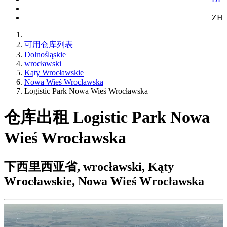
|
ZH
可用仓库列表
Dolnośląskie
wrocławski
Kąty Wrocławskie
Nowa Wieś Wrocławska
Logistic Park Nowa Wieś Wrocławska
仓库出租 Logistic Park Nowa
Wieś Wrocławska
下西里西亚省, wrocławski, Kąty
Wrocławskie, Nowa Wieś Wrocławska