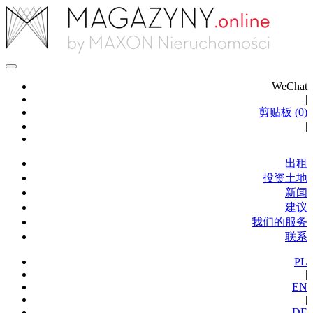
WeChat
|
剪贴板 (
0
)
|
出租
投资土地
新闻
建议
我们的服务
联系
PL
|
EN
|
DE