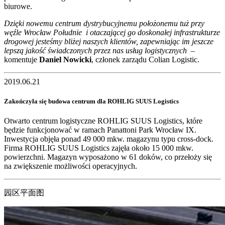
biurowe.
Dzięki nowemu centrum dystrybucyjnemu położonemu tuż przy
węźle Wrocław Południe i otaczającej go doskonałej infrastrukturze
drogowej jesteśmy bliżej naszych klientów, zapewniając im jeszcze
lepszą jakość świadczonych przez nas usług logistycznych
–
komentuje
Daniel Nowick
i
, członek zarządu Colian Logistic.
2019.06.21
Zakończyła się budowa centrum dla ROHLIG SUUS Logistics
Otwarto centrum logistyczne ROHLIG SUUS Logistics, które
będzie funkcjonować w ramach Panattoni Park Wrocław IX.
Inwestycja objęła ponad 49 000 mkw. magazynu typu cross-dock.
Firma ROHLIG SUUS Logistics zajęła około 15 000 mkw.
powierzchni. Magazyn wyposażono w 61 doków, co przełoży się
na zwiększenie możliwości operacyjnych.
园区平面图