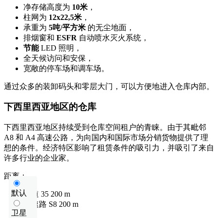
净存储高度为
10米
，
柱网为
12x22,5米
，
承重为
5吨/平方米
的无尘地面，
排烟窗和
ESFR
自动喷水灭火系统，
节能
LED 照明，
全天候访问和安保，
宽敞的停车场和调车场。
通过众多的装卸码头和零层大门，可以方便地进入仓库内部。
下西里西亚地区的仓库
下西里西亚地区持续受到仓库空间租户的青睐。由于其毗邻
A8 和 A4 高速公路，为向国内和国际市场分销货物提供了理
想的条件。经济特区影响了租赁条件的吸引力，并吸引了来自
许多行业的企业家。
距离：
默认
国道
35
200 m
快速路
S8
200 m
卫星