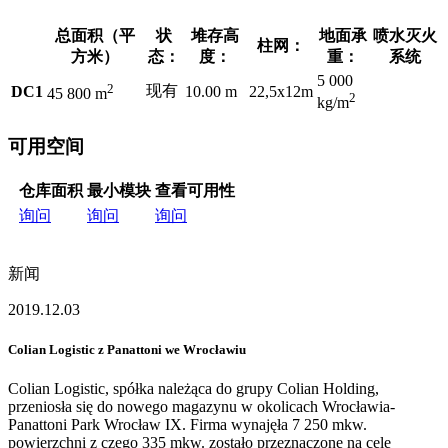
总面积（平
状
堆存高
地面承
喷水灭火
柱网：
方米）
态：
度：
重：
系统
5 000
2
现有
DC1
10.00 m
22,5x12m
45 800 m
2
kg/m
可用空间
仓库面积
最小模块
查看可用性
询问
询问
询问
新闻
2019.12.03
Colian Logistic z Panattoni we Wrocławiu
Colian Logistic, spółka należąca do grupy Colian Holding,
przeniosła się do nowego magazynu w okolicach Wrocławia-
Panattoni Park Wrocław IX. Firma wynajęła 7 250 mkw.
powierzchni z czego 335 mkw. zostało przeznaczone na cele