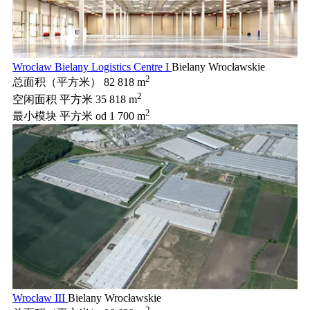
Wrocław Bielany Logistics Centre I
Bielany Wrocławskie
2
总面积（平方米）
82 818 m
2
空闲面积 平方米
35 818 m
2
最小模块 平方米
od 1 700 m
Wrocław III
Bielany Wrocławskie
2