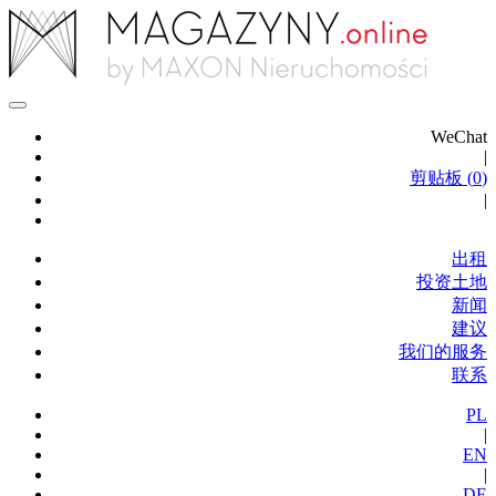
WeChat
|
剪贴板 (
0
)
|
出租
投资土地
新闻
建议
我们的服务
联系
PL
|
EN
|
DE