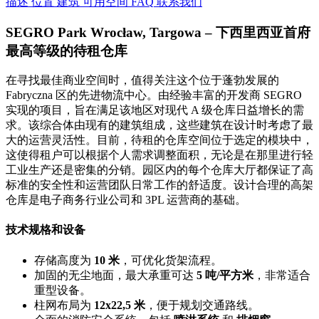
描述
位置
建筑
可用空间
FAQ
联系我们
SEGRO Park Wrocław, Targowa – 下西里西亚首府
最高等级的待租仓库
在寻找最佳商业空间时，值得关注这个位于蓬勃发展的
Fabryczna 区的先进物流中心。由经验丰富的开发商 SEGRO
实现的项目，旨在满足该地区对现代 A 级仓库日益增长的需
求。该综合体由现有的建筑组成，这些建筑在设计时考虑了最
大的运营灵活性。目前，待租的仓库空间位于选定的模块中，
这使得租户可以根据个人需求调整面积，无论是在那里进行轻
工业生产还是密集的分销。园区内的每个仓库大厅都保证了高
标准的安全性和运营团队日常工作的舒适度。设计合理的高架
仓库是电子商务行业公司和 3PL 运营商的基础。
技术规格和设备
存储高度为
10 米
，可优化货架流程。
加固的无尘地面，最大承重可达
5 吨/平方米
，非常适合
重型设备。
柱网布局为
12x22,5 米
，便于规划交通路线。