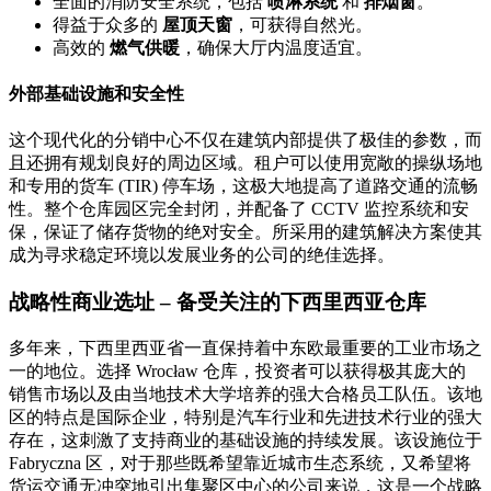
全面的消防安全系统，包括
喷淋系统
和
排烟窗
。
得益于众多的
屋顶天窗
，可获得自然光。
高效的
燃气供暖
，确保大厅内温度适宜。
外部基础设施和安全性
这个现代化的分销中心不仅在建筑内部提供了极佳的参数，而
且还拥有规划良好的周边区域。租户可以使用宽敞的操纵场地
和专用的货车 (TIR) 停车场，这极大地提高了道路交通的流畅
性。整个仓库园区完全封闭，并配备了 CCTV 监控系统和安
保，保证了储存货物的绝对安全。所采用的建筑解决方案使其
成为寻求稳定环境以发展业务的公司的绝佳选择。
战略性商业选址 – 备受关注的下西里西亚仓库
多年来，下西里西亚省一直保持着中东欧最重要的工业市场之
一的地位。选择 Wrocław 仓库，投资者可以获得极其庞大的
销售市场以及由当地技术大学培养的强大合格员工队伍。该地
区的特点是国际企业，特别是汽车行业和先进技术行业的强大
存在，这刺激了支持商业的基础设施的持续发展。该设施位于
Fabryczna 区，对于那些既希望靠近城市生态系统，又希望将
货运交通无冲突地引出集聚区中心的公司来说，这是一个战略