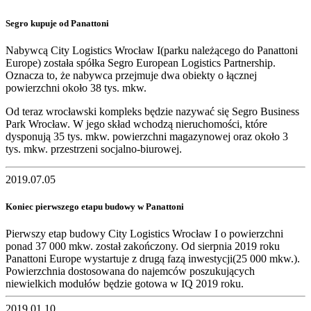
Segro kupuje od Panattoni
Nabywcą City Logistics Wrocław I(parku należącego do Panattoni
Europe) została spółka Segro European Logistics Partnership.
Oznacza to, że nabywca przejmuje dwa obiekty o łącznej
powierzchni około 38 tys. mkw.
Od teraz wrocławski kompleks będzie nazywać się Segro Business
Park Wrocław. W jego skład wchodzą nieruchomości, które
dysponują 35 tys. mkw. powierzchni magazynowej oraz około 3
tys. mkw. przestrzeni socjalno-biurowej.
2019.07.05
Koniec pierwszego etapu budowy w Panattoni
Pierwszy etap budowy City Logistics Wrocław I o powierzchni
ponad 37 000 mkw. został zakończony. Od sierpnia 2019 roku
Panattoni Europe wystartuje z drugą fazą inwestycji(25 000 mkw.).
Powierzchnia dostosowana do najemców poszukujących
niewielkich modułów będzie gotowa w IQ 2019 roku.
2019.01.10