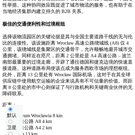
性举措。这种协同效应既促进了城市物流的服务，也有助于在
当地经济集群内建立持久的 B2B 关系。
极佳的交通便利性和过境枢纽
选择该物流园区的关键论据是其与全国主要道路干线的无与伦
比的连接性。该设施距离 Wrocław 高速公路绕城线 (A8) 仅 4
公里，该绕城线是集聚区的交通骨干，允许顺畅地避开城市交
通拥堵。同样近在咫尺，距离 2 公里处是 A4 高速公路 – 波兰
南部最重要的过境走廊，开辟了通往德国和捷克边境的快速直
接道路。这种道路布局使该点成为服务西欧市场的理想枢纽。
此外，距离 13 公里处有 Wrocław 国际机场，这对于在其全球
供应链中使用航空运输的企业来说具有不可估量的价值。而距
离 8 公里处的市中心则保证了与行政机构和关键商业伙伴的无
障碍联系。
距离：
默认
centrum Wrocławia
8 km
高速公路
A8
4 km
卫星
高速公路
A4
2 km
机场
13 km