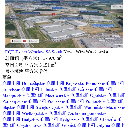
EQT Exeter Wrocław S8 South
Nowa Wieś Wrocławska
2
总面积（平方米）
17 978 m
2
空闲面积 平方米
3 151 m
最小模块 平方米
咨询
菜单
仓库出租 Dolnośląskie
仓库出租 Kujawsko-Pomorskie
仓库出租
Lubelskie
仓库出租 Lubuskie
仓库出租 Łódzkie
仓库出租
Małopolskie
仓库出租 Mazowieckie
仓库出租 Opolskie
仓库出租
Podkarpackie
仓库出租 Podlaskie
仓库出租 Pomorskie
仓库出租
Śląskie
仓库出租 Świętokrzyskie
仓库出租 Warmińsko-Mazurskie
仓库出租 Wielkopolskie
仓库出租 Zachodniopomorskie
仓库出租 Białystok
仓库出租 Bydgoszcz
仓库出租 Chorzów
仓
库出租 Częstochowa
仓库出租 Gdańsk
仓库出租 Gdynia
仓库出