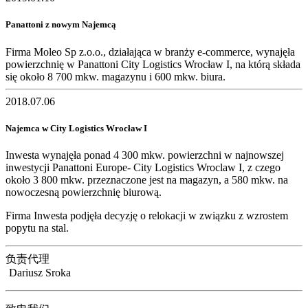
Panattoni z nowym Najemcą
Firma Moleo Sp z.o.o., działająca w branży e-commerce, wynajęła
powierzchnię w Panattoni City Logistics Wrocław I, na którą składa
się około 8 700 mkw. magazynu i 600 mkw. biura.
2018.07.06
Najemca w City Logistics Wrocław I
Inwesta wynajęła ponad 4 300 mkw. powierzchni w najnowszej
inwestycji Panattoni Europe- City Logistics Wroclaw I, z czego
około 3 800 mkw. przeznaczone jest na magazyn, a 580 mkw. na
nowoczesną powierzchnię biurową.
Firma Inwesta podjęła decyzję o relokacji w związku z wzrostem
popytu na stal.
负责代理
Dariusz Sroka