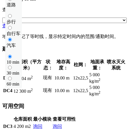
道路
查看距离
步行
查看距离
自行车
地图上标记了等时线，显示特定时间内的范围/通勤时间。
汽车
建筑
总面积（平方
状
堆存高
地面承
喷水灭火
10 min
柱网：
米）
态：
度：
重：
系统
30 min
5 000
2
现有
DC3
10.00 m
12x22,5
24 404 m
2
kg/m
60 min
5 000
2
现有
DC4
10.00 m
12x22,5
12 300 m
2
kg/m
可用空间
仓库面积
最小模块
查看可用性
DC3
4 200 m2
询问
询问