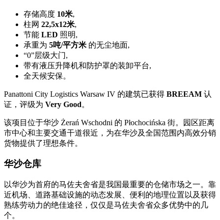
存储高度
10米
,
柱网
22,5x12米
,
节能
LED
照明,
承重为
5吨/平方米
的无尘地面,
“0”层级大门,
带有液压升降机和防护罩的装卸平台,
全天候安保。
Panattoni City Logistics Warsaw IV 的建筑已获得
BREEAM
认
证，评级为
Very Good
。
该项目位于华沙 Żerań Wschodni 的 Płochocińska 街。园区距离
市中心和主要交通干道很近，为在华沙及全国范围内高效分销
货物提供了理想条件。
华沙仓库
以华沙为首府的马佐夫舍省是我国最重要的仓储市场之一。靠
近机场、道路基础设施的动态发展、便利的地理位置以及获得
熟练劳动力的绝佳途径，仅仅是马佐夫舍省众多优势中的几
个。