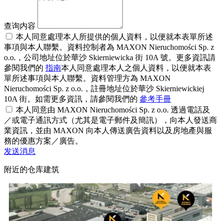
查询内容
本人同意處理本人所提供的個人資料，以便就本表單所述
事項與本人聯繫。資料控制者為 MAXON Nieruchomości Sp. z
o.o.，公司地址位於華沙 Skierniewicka 街 10A 號。更多資訊請
參閱我們的
指南
本人同意處理本人之個人資料，以便就本表
單所述事項與本人聯繫。資料管理方為 MAXON
Nieruchomości Sp. z o.o.，註冊地址位於華沙 Skierniewickiej
10A 街。如需更多資訊，請參閱我們的
參考手冊
本人同意由 MAXON Nieruchomości Sp. z o.o. 透過電話及
／或電子通訊方式（尤其是電子郵件及簡訊），向本人發送商
業資訊，並由 MAXON 向本人傳送廣告資料以及房地產與服
務的優惠方案／廣告。
发送消息
附近的仓库建筑