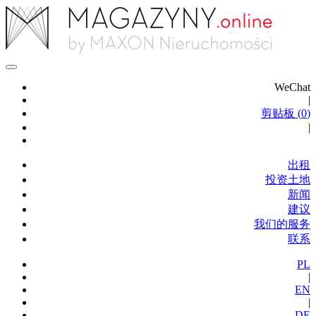
WeChat
|
剪贴板 (
0
)
|
出租
投资土地
新闻
建议
我们的服务
联系
PL
|
EN
|
DE