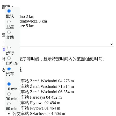
距离：
默认
Bródno
2 km
Kondratowicza
3 km
Zacisze
5 km
卫星
查看距离
道路
查看距离
步行
地图上标记了等时线，显示特定时间内的范围/通勤时间。
自行车
公共交通
汽车
公交车站
Żerań Wschodni 04
275 m
公交车站
Żerań Wschodni 71
314 m
10 min
公交车站
Żerań Wschodni 06
354 m
公交车站
Faradaya 04
452 m
30 min
公交车站
Płytowa 02
454 m
公交车站
Płytowa 01
464 m
60 min
公交车站
Szlachecka 01
504 m