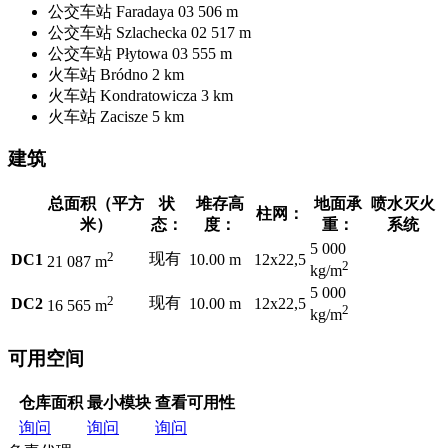
公交车站
Faradaya 03
506 m
公交车站
Szlachecka 02
517 m
公交车站
Płytowa 03
555 m
火车站
Bródno
2 km
火车站
Kondratowicza
3 km
火车站
Zacisze
5 km
建筑
总面积（平方
状
堆存高
地面承
喷水灭火
柱网：
米）
态：
度：
重：
系统
5 000
2
现有
DC1
10.00 m
12x22,5
21 087 m
2
kg/m
5 000
2
现有
DC2
10.00 m
12x22,5
16 565 m
2
kg/m
可用空间
仓库面积
最小模块
查看可用性
询问
询问
询问