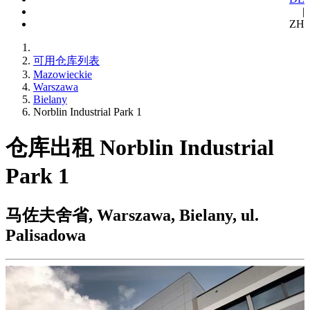
|
ZH
可用仓库列表
Mazowieckie
Warszawa
Bielany
Norblin Industrial Park 1
仓库出租 Norblin Industrial
Park 1
马佐夫舍省, Warszawa, Bielany, ul.
Palisadowa