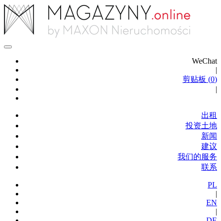
WeChat
|
剪贴板 (
0
)
|
出租
投资土地
新闻
建议
我们的服务
联系
PL
|
EN
|
DE