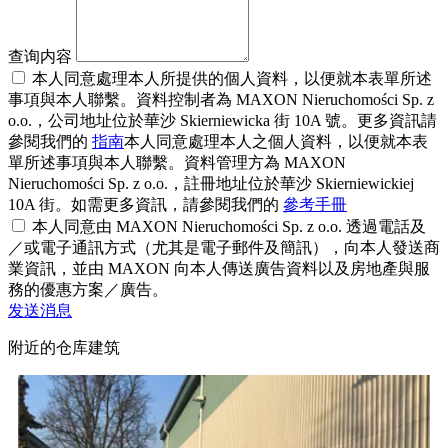
查询内容
本人同意處理本人所提供的個人資料，以便就本表單所述
事項與本人聯繫。資料控制者為 MAXON Nieruchomości Sp. z
o.o.，公司地址位於華沙 Skierniewicka 街 10A 號。更多資訊請
參閱我們的
指南
本人同意處理本人之個人資料，以便就本表
單所述事項與本人聯繫。資料管理方為 MAXON
Nieruchomości Sp. z o.o.，註冊地址位於華沙 Skierniewickiej
10A 街。如需更多資訊，請參閱我們的
參考手冊
本人同意由 MAXON Nieruchomości Sp. z o.o. 透過電話及
／或電子通訊方式（尤其是電子郵件及簡訊），向本人發送商
業資訊，並由 MAXON 向本人傳送廣告資料以及房地產與服
務的優惠方案／廣告。
发送消息
附近的仓库建筑