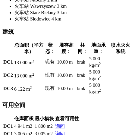
火车站
Wawrzyszew
3 km
火车站
Stare Bielany
3 km
火车站
Słodowiec
4 km
建筑
总面积（平方
状
堆存高
柱
地面承
喷水灭火
米）
态：
度：
网：
重：
系统
5 000
2
现有
DC1
10.00 m
brak
13 000 m
2
kg/m
5 000
2
现有
DC2
10.00 m
brak
13 000 m
2
kg/m
5 000
2
现有
DC3
10.00 m
brak
6 122 m
2
kg/m
可用空间
仓库面积
最小模块
查看可用性
DC1
4 941 m2
1 800 m2
询问
DC1
3 005 m2
3 005 m2
询问