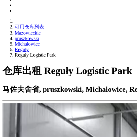
可用仓库列表
Mazowieckie
pruszkowski
Michałowice
Reguły
Reguły Logistic Park
仓库出租 Reguły Logistic Park
马佐夫舍省, pruszkowski, Michałowice, Regu