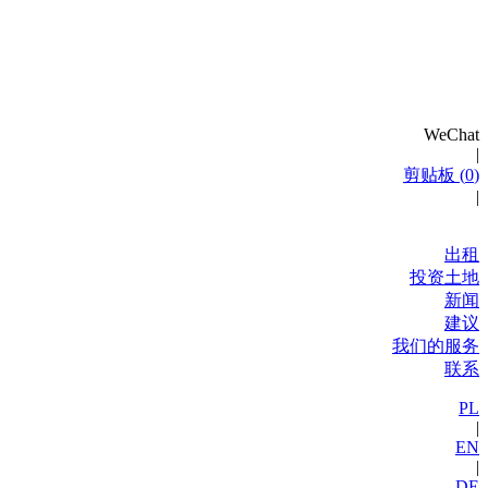
WeChat
|
剪贴板 (
0
)
|
出租
投资土地
新闻
建议
我们的服务
联系
PL
|
EN
|
DE