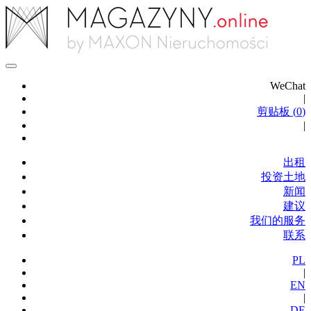
WeChat
|
剪贴板 (
0
)
|
出租
投资土地
新闻
建议
我们的服务
联系
PL
|
EN
|
DE