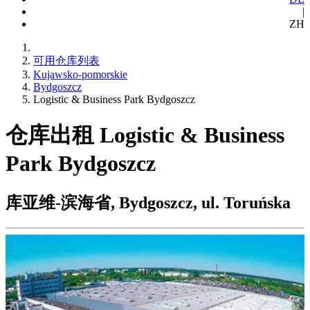
|
ZH
可用仓库列表
Kujawsko-pomorskie
Bydgoszcz
Logistic & Business Park Bydgoszcz
仓库出租 Logistic & Business
Park Bydgoszcz
库亚维-滨海省, Bydgoszcz, ul. Toruńska