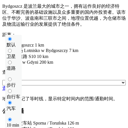
Bydgoszcz 是波兰最大的城市之一，拥有运作良好的经济特
区、不断完善的基础设施以及众多重要的国内外投资者。该市
位于华沙、波兹南和三联市之间，地理位置优越，为仓储市场
及物流运输行业的发展提供了绝佳条件。
距离：
默认
Bydgoszcz
1 km
机场
Lotnisko w Bydgoszczy
7 km
卫星
快速路
S10
10 km
Port w Gdyni
200 km
道路
查看距离
步行
查看距离
自行车
地图上标记了等时线，显示特定时间内的范围/通勤时间。
汽车
公共交通
公交车站
Sporna / Toruńska
126 m
10 min