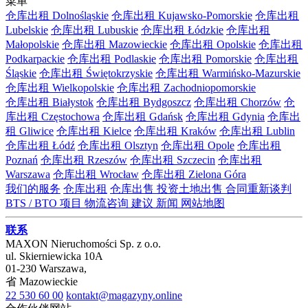
菜单
仓库出租 Dolnośląskie
仓库出租 Kujawsko-Pomorskie
仓库出租
Lubelskie
仓库出租 Lubuskie
仓库出租 Łódzkie
仓库出租
Małopolskie
仓库出租 Mazowieckie
仓库出租 Opolskie
仓库出租
Podkarpackie
仓库出租 Podlaskie
仓库出租 Pomorskie
仓库出租
Śląskie
仓库出租 Świętokrzyskie
仓库出租 Warmińsko-Mazurskie
仓库出租 Wielkopolskie
仓库出租 Zachodniopomorskie
仓库出租 Białystok
仓库出租 Bydgoszcz
仓库出租 Chorzów
仓
库出租 Częstochowa
仓库出租 Gdańsk
仓库出租 Gdynia
仓库出
租 Gliwice
仓库出租 Kielce
仓库出租 Kraków
仓库出租 Lublin
仓库出租 Łódź
仓库出租 Olsztyn
仓库出租 Opole
仓库出租
Poznań
仓库出租 Rzeszów
仓库出租 Szczecin
仓库出租
Warszawa
仓库出租 Wrocław
仓库出租 Zielona Góra
我们的服务
仓库出租
仓库出售
投资土地出售
合同重新谈判
BTS / BTO 项目
物流咨询
建议
新闻
网站地图
联系
MAXON Nieruchomości Sp. z o.o.
ul.
Skierniewicka 10A
01-230
Warszawa
,
省
Mazowieckie
22 530 60 00
kontakt@magazyny.online