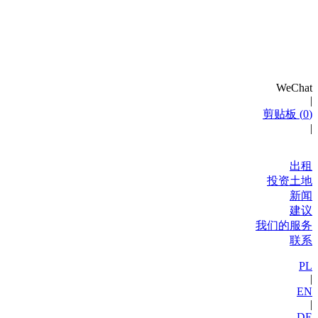
WeChat
|
剪贴板 (
0
)
|
出租
投资土地
新闻
建议
我们的服务
联系
PL
|
EN
|
DE