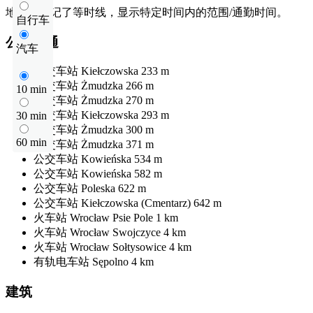
地图上标记了等时线，显示特定时间内的范围/通勤时间。
自行车
公共交通
汽车
公交车站
Kiełczowska
233 m
公交车站
Żmudzka
266 m
10 min
公交车站
Żmudzka
270 m
公交车站
Kiełczowska
293 m
30 min
公交车站
Żmudzka
300 m
60 min
公交车站
Żmudzka
371 m
公交车站
Kowieńska
534 m
公交车站
Kowieńska
582 m
公交车站
Poleska
622 m
公交车站
Kiełczowska (Cmentarz)
642 m
火车站
Wrocław Psie Pole
1 km
火车站
Wrocław Swojczyce
4 km
火车站
Wrocław Sołtysowice
4 km
有轨电车站
Sępolno
4 km
建筑