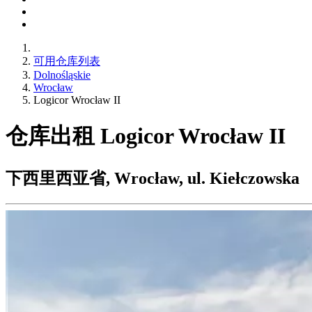
可用仓库列表
Dolnośląskie
Wrocław
Logicor Wrocław II
仓库出租 Logicor Wrocław II
下西里西亚省, Wrocław, ul. Kiełczowska