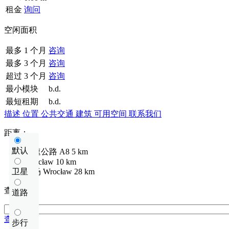
租金
询问
空闲面积
最多 1 个月
咨询
最多 3 个月
咨询
超过 3 个月
咨询
最小模块
b.d.
最短租期
b.d.
描述
位置
公共交通
建筑
可用空间
联系我们
距离：
默认
高速公路
A8
5 km
Wrocław
10 km
卫星
机场
Wrocław
28 km
查看距离
道路
查看距离
步行