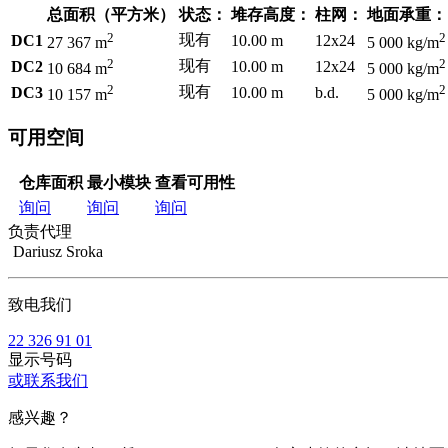
总面积（平方米）
状态：
堆存高度：
柱网：
地面承重：
2
2
现有
DC1
10.00 m
12x24
27 367 m
5 000 kg/m
2
2
现有
DC2
10.00 m
12x24
10 684 m
5 000 kg/m
2
2
现有
DC3
10.00 m
b.d.
10 157 m
5 000 kg/m
可用空间
仓库面积
最小模块
查看可用性
询问
询问
询问
负责代理
Dariusz Sroka
致电我们
22 326 91 01
显示号码
或联系我们
感兴趣？