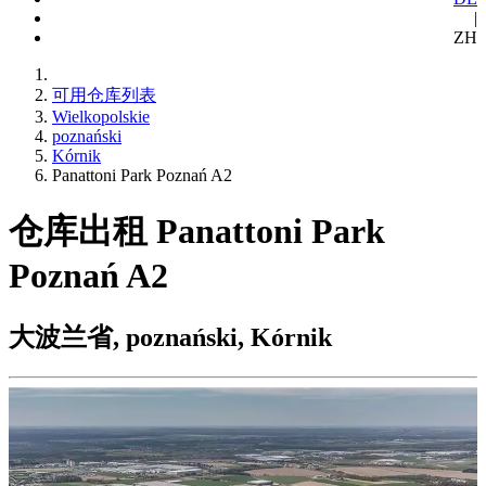
|
ZH
可用仓库列表
Wielkopolskie
poznański
Kórnik
Panattoni Park Poznań A2
仓库出租 Panattoni Park
Poznań A2
大波兰省, poznański, Kórnik