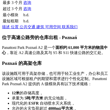
最多 3 个月
咨询
超过 3 个月
咨询
最小模块
b.d.
最短租期
b.d.
描述
位置
公共交通
建筑
可用空间
联系我们
位于高速公路旁的仓库出租 - Poznań
Panattoni Park Poznań A2 是一个
面积约 61,000 平方米的物流中
心
，靠近 A2 高速公路及其与 S5 和 S11 快速公路的交汇处。
Poznań 的高架仓库
该设施既可用于高架存储，也可用于轻工业生产，办公和员工
设施区域可根据租户的期望和需求进行个性化定制。Panattoni
Park Poznań A2 提供的 A 级模块具有以下技术规格：
12米
的存储高度，
承重为
5吨/平方米
的无尘地面，
现代化的
ESFR
自动喷水灭火系统，
允许的火灾负荷超过
4000mj/平方米
，