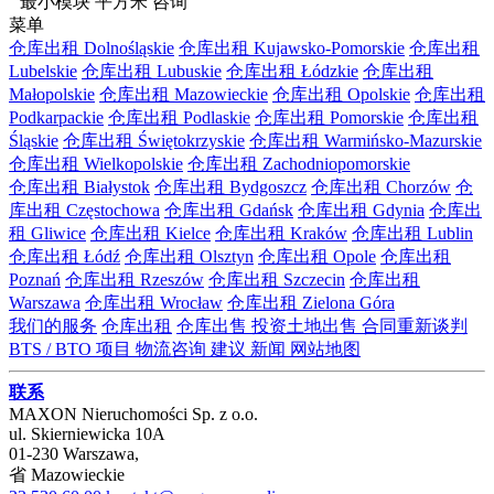
最小模块 平方米
咨询
菜单
仓库出租 Dolnośląskie
仓库出租 Kujawsko-Pomorskie
仓库出租
Lubelskie
仓库出租 Lubuskie
仓库出租 Łódzkie
仓库出租
Małopolskie
仓库出租 Mazowieckie
仓库出租 Opolskie
仓库出租
Podkarpackie
仓库出租 Podlaskie
仓库出租 Pomorskie
仓库出租
Śląskie
仓库出租 Świętokrzyskie
仓库出租 Warmińsko-Mazurskie
仓库出租 Wielkopolskie
仓库出租 Zachodniopomorskie
仓库出租 Białystok
仓库出租 Bydgoszcz
仓库出租 Chorzów
仓
库出租 Częstochowa
仓库出租 Gdańsk
仓库出租 Gdynia
仓库出
租 Gliwice
仓库出租 Kielce
仓库出租 Kraków
仓库出租 Lublin
仓库出租 Łódź
仓库出租 Olsztyn
仓库出租 Opole
仓库出租
Poznań
仓库出租 Rzeszów
仓库出租 Szczecin
仓库出租
Warszawa
仓库出租 Wrocław
仓库出租 Zielona Góra
我们的服务
仓库出租
仓库出售
投资土地出售
合同重新谈判
BTS / BTO 项目
物流咨询
建议
新闻
网站地图
联系
MAXON Nieruchomości Sp. z o.o.
ul.
Skierniewicka 10A
01-230
Warszawa
,
省
Mazowieckie