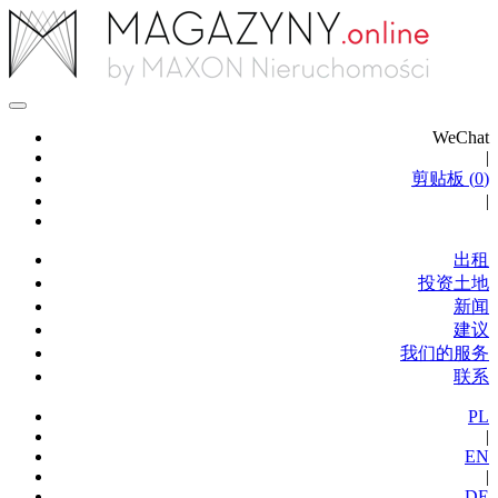
WeChat
|
剪贴板 (
0
)
|
出租
投资土地
新闻
建议
我们的服务
联系
PL
|
EN
|
DE