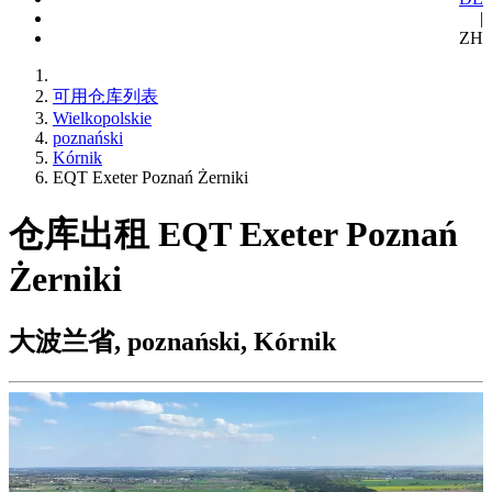
|
ZH
可用仓库列表
Wielkopolskie
poznański
Kórnik
EQT Exeter Poznań Żerniki
仓库出租 EQT Exeter Poznań
Żerniki
大波兰省, poznański, Kórnik