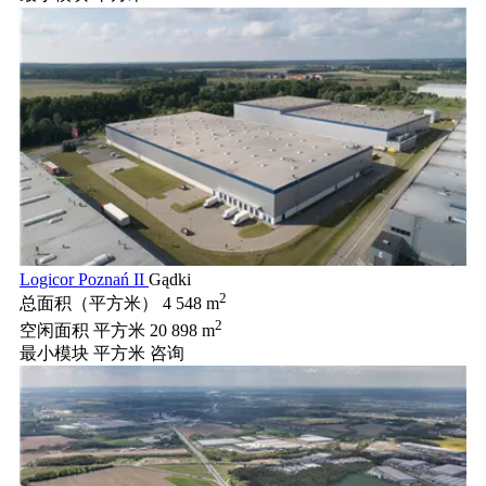
Logicor Poznań II
Gądki
2
总面积（平方米）
4 548 m
2
空闲面积 平方米
20 898 m
最小模块 平方米
咨询