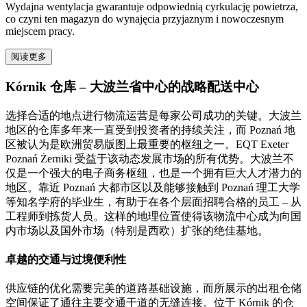
Wydajna wentylacja gwarantuje odpowiednią cyrkulację powietrza,
co czyni ten magazyn do wynajęcia przyjaznym i nowoczesnym
miejscem pracy.
阅读更多
Kórnik 仓库 – 大波兰省中心的战略配送中心
选择合适的地点进行物流运营是每家公司成功的关键。大波兰
地区的仓库多年来一直受到投资者的持续关注，而 Poznań 地
区被认为是欧洲贸易版图上最重要的枢纽之一。EQT Exeter
Poznań Żerniki 受益于该动态发展市场的所有优势。大波兰不
仅是一个强大的电子商务枢纽，也是一个拥有巨大人才潜力的
地区。靠近 Poznań 大都市区以及能够接触到 Poznań 理工大学
等知名学府的毕业生，有助于在各个层面招聘合格的员工 – 从
工程师到拣货人员。这样的地理位置使得该物流中心成为向国
内市场以及国外市场（特别是西欧）扩张的绝佳基地。
卓越的交通与过境便利性
供应链的优化需要完美的道路基础设施，而所展示的出租仓储
空间保证了通往主要交通干道的无缝连接。位于 Kórnik 的仓