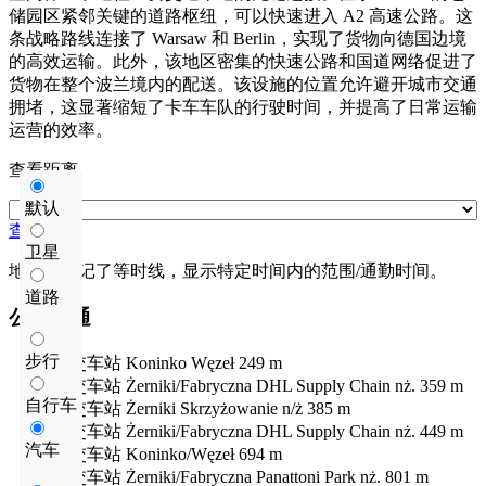
储园区紧邻关键的道路枢纽，可以快速进入 A2 高速公路。这
条战略路线连接了 Warsaw 和 Berlin，实现了货物向德国边境
的高效运输。此外，该地区密集的快速公路和国道网络促进了
货物在整个波兰境内的配送。该设施的位置允许避开城市交通
拥堵，这显著缩短了卡车车队的行驶时间，并提高了日常运输
运营的效率。
查看距离
默认
查看距离
卫星
地图上标记了等时线，显示特定时间内的范围/通勤时间。
道路
公共交通
步行
公交车站
Koninko Węzeł
249 m
公交车站
Żerniki/Fabryczna DHL Supply Chain nż.
359 m
自行车
公交车站
Żerniki Skrzyżowanie n/ż
385 m
公交车站
Żerniki/Fabryczna DHL Supply Chain nż.
449 m
汽车
公交车站
Koninko/Węzeł
694 m
公交车站
Żerniki/Fabryczna Panattoni Park nż.
801 m