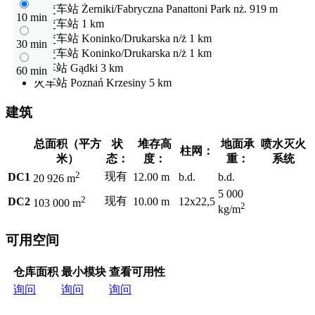
公交车站
Żerniki/Fabryczna Panattoni Park nż.
919 m
10 min
公交车站
1 km
公交车站
Koninko/Drukarska n/ż
1 km
30 min
公交车站
Koninko/Drukarska n/ż
1 km
火车站
Gądki
3 km
60 min
火车站
Poznań Krzesiny
5 km
建筑
总面积（平方
状
堆存高
地面承
喷水灭火
柱网：
米）
态：
度：
重：
系统
2
现有
DC1
12.00 m
b.d.
b.d.
20 926 m
5 000
2
现有
DC2
10.00 m
12x22,5
103 000 m
2
kg/m
可用空间
仓库面积
最小模块
查看可用性
询问
询问
询问