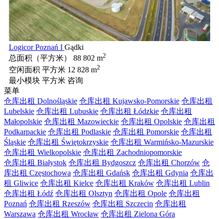
Logicor Poznań I
Gądki
2
总面积（平方米）
88 802 m
2
空闲面积 平方米
12 828 m
最小模块 平方米
咨询
菜单
仓库出租 Dolnośląskie
仓库出租 Kujawsko-Pomorskie
仓库出租
Lubelskie
仓库出租 Lubuskie
仓库出租 Łódzkie
仓库出租
Małopolskie
仓库出租 Mazowieckie
仓库出租 Opolskie
仓库出租
Podkarpackie
仓库出租 Podlaskie
仓库出租 Pomorskie
仓库出租
Śląskie
仓库出租 Świętokrzyskie
仓库出租 Warmińsko-Mazurskie
仓库出租 Wielkopolskie
仓库出租 Zachodniopomorskie
仓库出租 Białystok
仓库出租 Bydgoszcz
仓库出租 Chorzów
仓
库出租 Częstochowa
仓库出租 Gdańsk
仓库出租 Gdynia
仓库出
租 Gliwice
仓库出租 Kielce
仓库出租 Kraków
仓库出租 Lublin
仓库出租 Łódź
仓库出租 Olsztyn
仓库出租 Opole
仓库出租
Poznań
仓库出租 Rzeszów
仓库出租 Szczecin
仓库出租
Warszawa
仓库出租 Wrocław
仓库出租 Zielona Góra