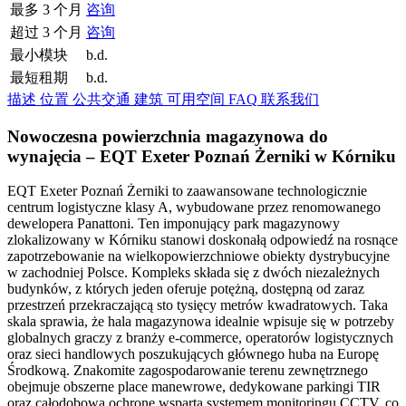
最多 3 个月
咨询
超过 3 个月
咨询
最小模块
b.d.
最短租期
b.d.
描述
位置
公共交通
建筑
可用空间
FAQ
联系我们
Nowoczesna powierzchnia magazynowa do
wynajęcia – EQT Exeter Poznań Żerniki w Kórniku
EQT Exeter Poznań Żerniki to zaawansowane technologicznie
centrum logistyczne klasy A, wybudowane przez renomowanego
dewelopera Panattoni. Ten imponujący park magazynowy
zlokalizowany w Kórniku stanowi doskonałą odpowiedź na rosnące
zapotrzebowanie na wielkopowierzchniowe obiekty dystrybucyjne
w zachodniej Polsce. Kompleks składa się z dwóch niezależnych
budynków, z których jeden oferuje potężną, dostępną od zaraz
przestrzeń przekraczającą sto tysięcy metrów kwadratowych. Taka
skala sprawia, że hala magazynowa idealnie wpisuje się w potrzeby
globalnych graczy z branży e-commerce, operatorów logistycznych
oraz sieci handlowych poszukujących głównego huba na Europę
Środkową. Znakomite zagospodarowanie terenu zewnętrznego
obejmuje obszerne place manewrowe, dedykowane parkingi TIR
oraz całodobową ochronę wspartą systemem monitoringu CCTV, co