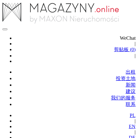
WeChat
|
剪贴板 (
0
)
|
出租
投资土地
新闻
建议
我们的服务
联系
PL
|
EN
|
DE