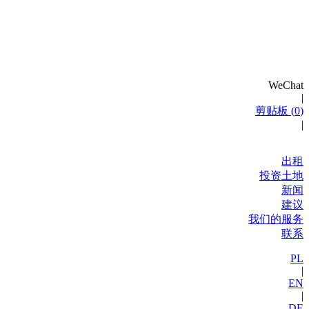
WeChat
|
剪贴板 (
0
)
|
出租
投资土地
新闻
建议
我们的服务
联系
PL
|
EN
|
DE