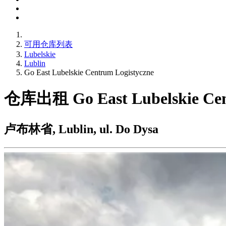
可用仓库列表
Lubelskie
Lublin
Go East Lubelskie Centrum Logistyczne
仓库出租 Go East Lubelskie Cen
卢布林省, Lublin, ul. Do Dysa