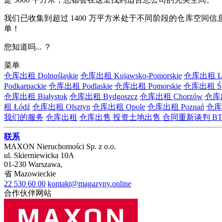
我们已收集到超过 1400 万平方米处于不同阶段的仓库空间信息
单！
您知道吗... ？
菜单
仓库出租 Dolnośląskie
仓库出租 Kujawsko-Pomorskie
仓库出租 Lub
Podkarpackie
仓库出租 Podlaskie
仓库出租 Pomorskie
仓库出租 Ślą
仓库出租 Białystok
仓库出租 Bydgoszcz
仓库出租 Chorzów
仓库出
租 Łódź
仓库出租 Olsztyn
仓库出租 Opole
仓库出租 Poznań
仓库出
我们的服务
仓库出租
仓库出售
投资土地出售
合同重新谈判
BT
联系
MAXON Nieruchomości Sp. z o.o.
ul.
Skierniewicka 10A
01-230
Warszawa
,
省
Mazowieckie
22 530 60 00
kontakt@magazyny.online
合作伙伴网站