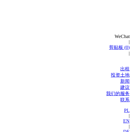
WeChat
|
剪贴板 (
0
)
|
出租
投资土地
新闻
建议
我们的服务
联系
PL
|
EN
|
DE