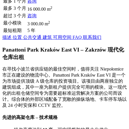
最多 1 个月
咨询
2
最多 3 个月
16 000.00 m
超过 3 个月
咨询
2
最小模块
3 000.00 m
最短租期
5 年
描述
位置
公共交通
建筑
可用空间
FAQ
联系我们
Panattoni Park Kraków East VI – Zakrzów 现代化
仓库出租
在寻找小波兰省供应链的最佳空间时，值得关注 Niepołomice
市正在建设的物流中心。Panattoni Park Kraków East VI 是一个
为市场提供顶级 A 级仓库的投资项目。该项目由两座独立的
建筑组成，其中一座为新租户提供完全可用的模块。这一现代
化的出租仓储空间专为需要超标准运营解决方案的公司而设
计。综合体的外部区域配备了宽敞的操纵场地、卡车停车场以
及 24 小时安保和 CCTV 监控。
先进的高架仓库 – 技术规格