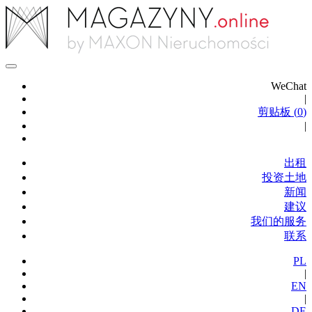
WeChat
|
剪贴板 (
0
)
|
出租
投资土地
新闻
建议
我们的服务
联系
PL
|
EN
|
DE