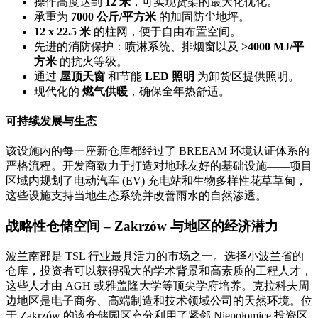
操作高度达到
12 米
，可实现货架的最大化优化。
承重为
7000 公斤/平方米
的加固防尘地坪。
12 x 22.5 米
的柱网，便于自由布置空间。
先进的消防保护：喷淋系统、排烟窗以及
>4000 MJ/平
方米
的抗火等级。
通过
屋顶天窗
和节能
LED 照明
为卸货区提供照明。
现代化的
燃气供暖
，确保全年热舒适。
可持续发展与生态
该设施内的每一座新仓库都经过了 BREEAM 环境认证体系的
严格流程。开发商致力于打造对地球友好的基础设施——项目
区域内规划了电动汽车 (EV) 充电站和生物多样性花草草甸，
这些设施支持当地生态系统并改善雨水的自然渗透。
战略性仓储空间 – Zakrzów 与地区的经济潜力
波兰南部是 TSL 行业最具活力的市场之一。选择小波兰省的
仓库，投资者可以获得强大的学术背景和高素质的工程人才，
这些人才由 AGH 或雅盖隆大学等顶尖学府培养。克拉科夫周
边地区是电子商务、高端制造和技术领域公司的天然环境。位
于 Zakrzów 的该仓储园区充分利用了紧邻 Niepołomice 投资区