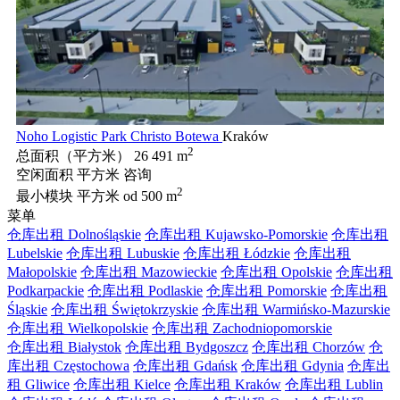
Noho Logistic Park Christo Botewa
Kraków
2
总面积（平方米）
26 491 m
空闲面积 平方米
咨询
2
最小模块 平方米
od 500 m
菜单
仓库出租 Dolnośląskie
仓库出租 Kujawsko-Pomorskie
仓库出租
Lubelskie
仓库出租 Lubuskie
仓库出租 Łódzkie
仓库出租
Małopolskie
仓库出租 Mazowieckie
仓库出租 Opolskie
仓库出租
Podkarpackie
仓库出租 Podlaskie
仓库出租 Pomorskie
仓库出租
Śląskie
仓库出租 Świętokrzyskie
仓库出租 Warmińsko-Mazurskie
仓库出租 Wielkopolskie
仓库出租 Zachodniopomorskie
仓库出租 Białystok
仓库出租 Bydgoszcz
仓库出租 Chorzów
仓
库出租 Częstochowa
仓库出租 Gdańsk
仓库出租 Gdynia
仓库出
租 Gliwice
仓库出租 Kielce
仓库出租 Kraków
仓库出租 Lublin