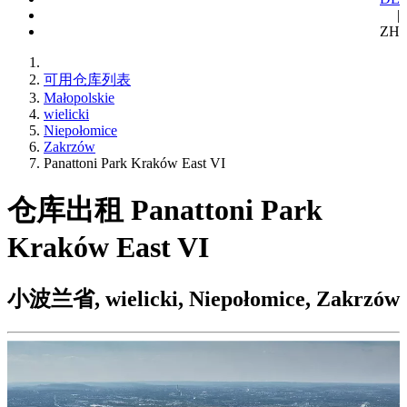
|
ZH
可用仓库列表
Małopolskie
wielicki
Niepołomice
Zakrzów
Panattoni Park Kraków East VI
仓库出租 Panattoni Park
Kraków East VI
小波兰省, wielicki, Niepołomice, Zakrzów