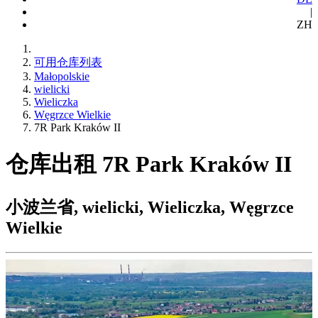
|
ZH
可用仓库列表
Małopolskie
wielicki
Wieliczka
Węgrzce Wielkie
7R Park Kraków II
仓库出租 7R Park Kraków II
小波兰省, wielicki, Wieliczka, Węgrzce
Wielkie