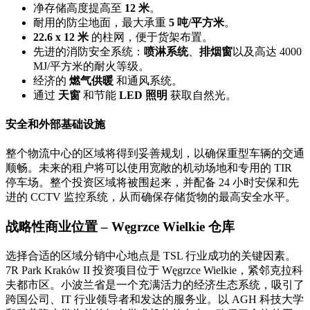
净存储高度提高至
12 米
。
耐用的防尘地面，最大承重
5 吨/平方米
。
22.6 x 12 米
的柱网，便于货架布置。
先进的消防安全系统：
喷淋系统
、
排烟窗
以及高达 4000
MJ/平方米的耐火等级。
经济的
燃气供暖
和通风系统。
通过
天窗
和节能
LED 照明
获取自然光。
安全和外部基础设施
整个物流中心的区域将得到妥善规划，以确保重型车辆的交通
顺畅。未来的租户将可以使用宽敞的机动场地和专用的 TIR
停车场。整个投资区域将被围起来，并配备 24 小时安保和先
进的 CCTV 监控系统，从而确保存储货物的最高安全水平。
战略性商业位置 – Węgrzce Wielkie 仓库
选择合适的区域分销中心地点是 TSL 行业成功的关键因素。
7R Park Kraków II 投资项目位于 Węgrzce Wielkie，紧邻克拉科
夫都市区。小波兰省是一个充满活力的经济生态系统，吸引了
跨国公司、IT 行业领导者和发达的服务业。以 AGH 科技大学