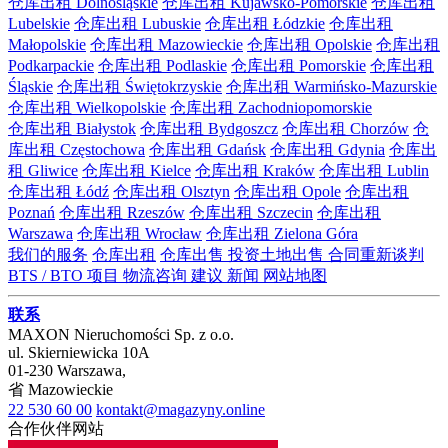
仓库出租 Dolnośląskie
仓库出租 Kujawsko-Pomorskie
仓库出租
Lubelskie
仓库出租 Lubuskie
仓库出租 Łódzkie
仓库出租
Małopolskie
仓库出租 Mazowieckie
仓库出租 Opolskie
仓库出租
Podkarpackie
仓库出租 Podlaskie
仓库出租 Pomorskie
仓库出租
Śląskie
仓库出租 Świętokrzyskie
仓库出租 Warmińsko-Mazurskie
仓库出租 Wielkopolskie
仓库出租 Zachodniopomorskie
仓库出租 Białystok
仓库出租 Bydgoszcz
仓库出租 Chorzów
仓
库出租 Częstochowa
仓库出租 Gdańsk
仓库出租 Gdynia
仓库出
租 Gliwice
仓库出租 Kielce
仓库出租 Kraków
仓库出租 Lublin
仓库出租 Łódź
仓库出租 Olsztyn
仓库出租 Opole
仓库出租
Poznań
仓库出租 Rzeszów
仓库出租 Szczecin
仓库出租
Warszawa
仓库出租 Wrocław
仓库出租 Zielona Góra
我们的服务
仓库出租
仓库出售
投资土地出售
合同重新谈判
BTS / BTO 项目
物流咨询
建议
新闻
网站地图
联系
MAXON Nieruchomości Sp. z o.o.
ul.
Skierniewicka 10A
01-230
Warszawa
,
省
Mazowieckie
22 530 60 00
kontakt@magazyny.online
合作伙伴网站