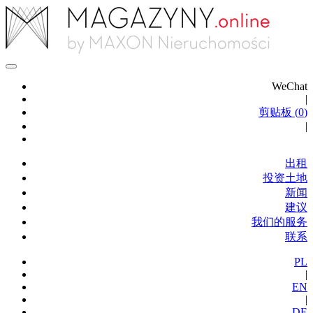
WeChat
|
剪贴板 (
0
)
|
出租
投资土地
新闻
建议
我们的服务
联系
PL
|
EN
|
DE