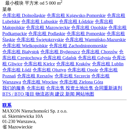
2
最小模块 平方米
od 5 000 m
菜单
仓库出租 Dolnośląskie
仓库出租 Kujawsko-Pomorskie
仓库出租
Lubelskie
仓库出租 Lubuskie
仓库出租 Łódzkie
仓库出租
Małopolskie
仓库出租 Mazowieckie
仓库出租 Opolskie
仓库出租
Podkarpackie
仓库出租 Podlaskie
仓库出租 Pomorskie
仓库出租
Śląskie
仓库出租 Świętokrzyskie
仓库出租 Warmińsko-Mazurskie
仓库出租 Wielkopolskie
仓库出租 Zachodniopomorskie
仓库出租 Białystok
仓库出租 Bydgoszcz
仓库出租 Chorzów
仓
库出租 Częstochowa
仓库出租 Gdańsk
仓库出租 Gdynia
仓库出
租 Gliwice
仓库出租 Kielce
仓库出租 Kraków
仓库出租 Lublin
仓库出租 Łódź
仓库出租 Olsztyn
仓库出租 Opole
仓库出租
Poznań
仓库出租 Rzeszów
仓库出租 Szczecin
仓库出租
Warszawa
仓库出租 Wrocław
仓库出租 Zielona Góra
我们的服务
仓库出租
仓库出售
投资土地出售
合同重新谈判
BTS / BTO 项目
物流咨询
建议
新闻
网站地图
联系
MAXON Nieruchomości Sp. z o.o.
ul.
Skierniewicka 10A
01-230
Warszawa
,
省
Mazowieckie