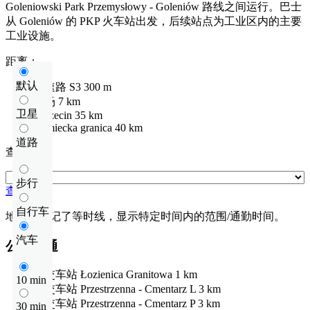
Goleniowski Park Przemysłowy - Goleniów 路线之间运行。巴士
从 Goleniów 的 PKP 火车站出发，后续站点为工业区内的主要
工业设施。
距离：
默认
快速路
S3
300 m
机场
7 km
卫星
Szczecin
35 km
niemiecka granica
40 km
道路
查看距离
步行
查看距离
自行车
地图上标记了等时线，显示特定时间内的范围/通勤时间。
汽车
公共交通
公交车站
Łozienica Granitowa
1 km
10 min
公交车站
Przestrzenna - Cmentarz L
3 km
公交车站
Przestrzenna - Cmentarz P
3 km
30 min