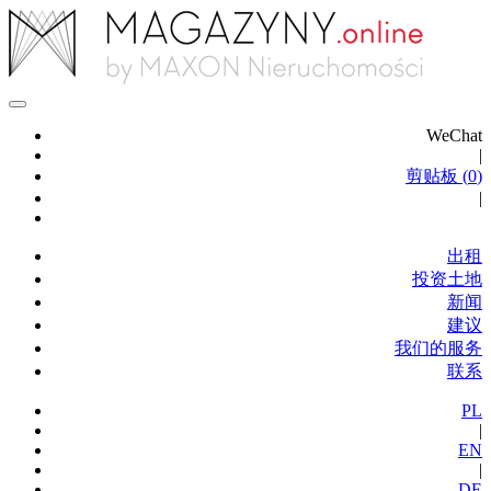
WeChat
|
剪贴板 (
0
)
|
出租
投资土地
新闻
建议
我们的服务
联系
PL
|
EN
|
DE