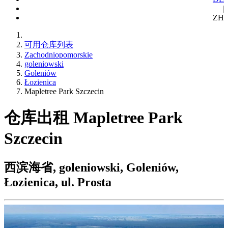
|
ZH
可用仓库列表
Zachodniopomorskie
goleniowski
Goleniów
Łozienica
Mapletree Park Szczecin
仓库出租 Mapletree Park
Szczecin
西滨海省, goleniowski, Goleniów,
Łozienica, ul. Prosta