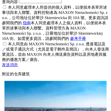
查询内容
本人同意處理本人所提供的個人資料，以便就本表單所述
事項與本人聯繫。資料控制者為 MAXON Nieruchomości Sp. z
o.o.，公司地址位於華沙 Skierniewicka 街 10A 號。更多資訊請
參閱我們的
指南
本人同意處理本人之個人資料，以便就本表
單所述事項與本人聯繫。資料管理方為 MAXON
Nieruchomości Sp. z o.o.，註冊地址位於華沙 Skierniewickiej
10A 街。如需更多資訊，請參閱我們的
參考手冊
本人同意由 MAXON Nieruchomości Sp. z o.o. 透過電話及
／或電子通訊方式（尤其是電子郵件及簡訊），向本人發送商
業資訊，並由 MAXON 向本人傳送廣告資料以及房地產與服
務的優惠方案／廣告。
发送消息
附近的仓库建筑