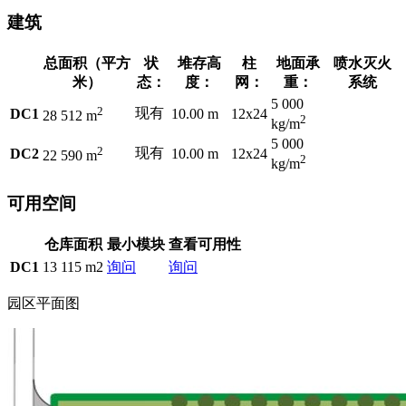
建筑
总面积（平方
状
堆存高
柱
地面承
喷水灭火
米）
态：
度：
网：
重：
系统
5 000
2
现有
DC1
10.00 m
12x24
28 512 m
2
kg/m
5 000
2
现有
DC2
10.00 m
12x24
22 590 m
2
kg/m
可用空间
仓库面积
最小模块
查看可用性
DC1
13 115 m2
询问
询问
园区平面图