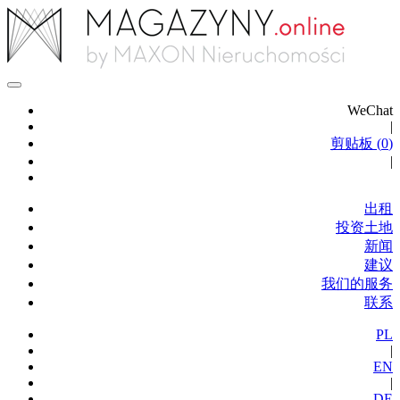
WeChat
|
剪贴板 (
0
)
|
出租
投资土地
新闻
建议
我们的服务
联系
PL
|
EN
|
DE