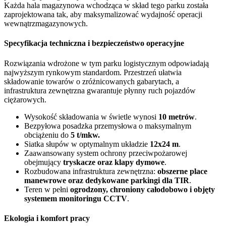
Każda hala magazynowa wchodząca w skład tego parku została
zaprojektowana tak, aby maksymalizować wydajność operacji
wewnątrzmagazynowych.
Specyfikacja techniczna i bezpieczeństwo operacyjne
Rozwiązania wdrożone w tym parku logistycznym odpowiadają
najwyższym rynkowym standardom. Przestrzeń ułatwia
składowanie towarów o zróżnicowanych gabarytach, a
infrastruktura zewnętrzna gwarantuje płynny ruch pojazdów
ciężarowych.
Wysokość składowania w świetle wynosi
10 metrów
.
Bezpyłowa posadzka przemysłowa o maksymalnym
obciążeniu do
5 t/mkw.
Siatka słupów w optymalnym układzie
12x24 m
.
Zaawansowany system ochrony przeciwpożarowej
obejmujący
tryskacze oraz klapy dymowe
.
Rozbudowana infrastruktura zewnętrzna:
obszerne place
manewrowe oraz dedykowane parkingi dla TIR
.
Teren w pełni
ogrodzony, chroniony całodobowo i objęty
systemem monitoringu CCTV
.
Ekologia i komfort pracy