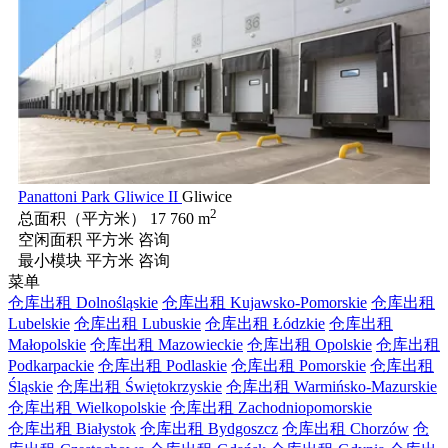
Panattoni Park Gliwice II
Gliwice
2
总面积（平方米）
17 760 m
空闲面积 平方米
咨询
最小模块 平方米
咨询
菜单
仓库出租 Dolnośląskie
仓库出租 Kujawsko-Pomorskie
仓库出租
Lubelskie
仓库出租 Lubuskie
仓库出租 Łódzkie
仓库出租
Małopolskie
仓库出租 Mazowieckie
仓库出租 Opolskie
仓库出租
Podkarpackie
仓库出租 Podlaskie
仓库出租 Pomorskie
仓库出租
Śląskie
仓库出租 Świętokrzyskie
仓库出租 Warmińsko-Mazurskie
仓库出租 Wielkopolskie
仓库出租 Zachodniopomorskie
仓库出租 Białystok
仓库出租 Bydgoszcz
仓库出租 Chorzów
仓