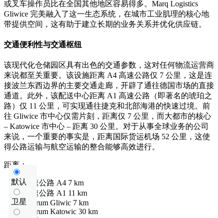
或叉车操作员比在全国其他地区容易得多。Marq Logistics
Gliwice 完美融入了这一生态系统，在城市工业肌理的核心地
带提供空间，这有助于建立长期的业务关系并优化供应链。
交通便利性与交通枢纽
该现代化仓储园区具有出色的交通参数，这对任何物流运营商
来说都至关重要。该设施距离 A4 高速公路仅 7 公里，这是连
接波兰东西边界的主要交通走廊，开辟了通往德国市场的直接
通道。此外，该配送中心距离 A1 高速公路（即著名的琥珀之
路）仅 11 公里，可实现通往捷克和北部海港的快速过境。前
往 Gliwice 市中心仅需片刻，距离仅 7 公里，而大都市的核心
– Katowice 市中心 – 距离 30 公里。对于从事全球业务的公司
来说，一个重要的事实是，距离国际货运机场 52 公里，这使
得公路运输与航空运输的整合能够高效进行。
距离：
默认
高速公路
A4
7 km
高速公路
A1
11 km
卫星
centrum Gliwic
7 km
centrum Katowic
30 km