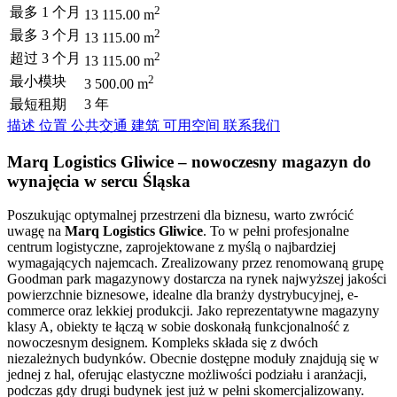
2
最多 1 个月
13 115.00 m
2
最多 3 个月
13 115.00 m
2
超过 3 个月
13 115.00 m
2
最小模块
3 500.00 m
最短租期
3 年
描述
位置
公共交通
建筑
可用空间
联系我们
Marq Logistics Gliwice – nowoczesny magazyn do
wynajęcia w sercu Śląska
Poszukując optymalnej przestrzeni dla biznesu, warto zwrócić
uwagę na
Marq Logistics Gliwice
. To w pełni profesjonalne
centrum logistyczne, zaprojektowane z myślą o najbardziej
wymagających najemcach. Zrealizowany przez renomowaną grupę
Goodman park magazynowy dostarcza na rynek najwyższej jakości
powierzchnie biznesowe, idealne dla branży dystrybucyjnej, e-
commerce oraz lekkiej produkcji. Jako reprezentatywne magazyny
klasy A, obiekty te łączą w sobie doskonałą funkcjonalność z
nowoczesnym designem. Kompleks składa się z dwóch
niezależnych budynków. Obecnie dostępne moduły znajdują się w
jednej z hal, oferując elastyczne możliwości podziału i aranżacji,
podczas gdy drugi budynek jest już w pełni skomercjalizowany.