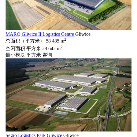
MARQ Gliwice II Logistics Centre
Gliwice
2
总面积（平方米）
58 485 m
2
空闲面积 平方米
29 642 m
最小模块 平方米
咨询
Segro Logistics Park Gliwice
Gliwice