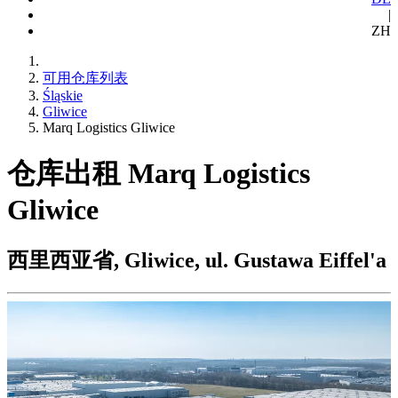
|
ZH
可用仓库列表
Śląskie
Gliwice
Marq Logistics Gliwice
仓库出租 Marq Logistics
Gliwice
西里西亚省, Gliwice, ul. Gustawa Eiffel'a