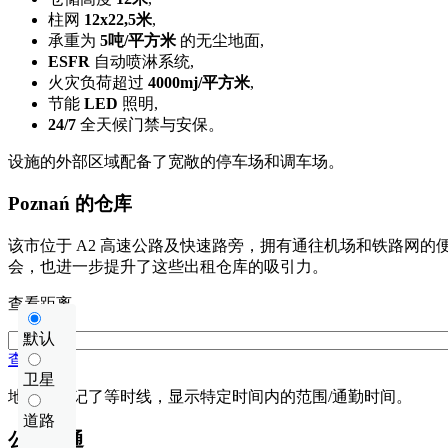
柱网
12x22,5米
,
承重为
5吨/平方米
的无尘地面,
ESFR
自动喷淋系统,
火灾负荷超过
4000mj/平方米
,
节能
LED
照明,
24/7
全天候门禁与安保。
设施的外部区域配备了宽敞的停车场和调车场。
Poznań 的仓库
该市位于 A2 高速公路及快速路旁，拥有通往机场和铁路网
会，也进一步提升了这些出租仓库的吸引力。
查看距离
默认
查看距离
卫星
地图上标记了等时线，显示特定时间内的范围/通勤时间。
道路
公共交通