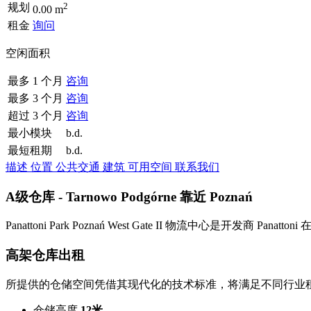
2
规划
0.00 m
租金
询问
空闲面积
最多 1 个月
咨询
最多 3 个月
咨询
超过 3 个月
咨询
最小模块
b.d.
最短租期
b.d.
描述
位置
公共交通
建筑
可用空间
联系我们
A级仓库 - Tarnowo Podgórne 靠近 Poznań
Panattoni Park Poznań West Gate II 物流中心是
高架仓库出租
所提供的仓储空间凭借其现代化的技术标准，将满足不同行业
仓储高度
12米
,