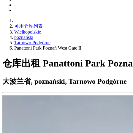
可用仓库列表
Wielkopolskie
poznański
Tarnowo Podgórne
Panattoni Park Poznań West Gate II
仓库出租 Panattoni Park Poznań
大波兰省, poznański, Tarnowo Podgórne