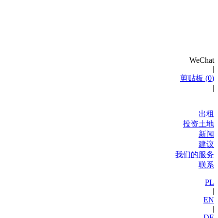
WeChat
|
剪贴板 (
0
)
|
出租
投资土地
新闻
建议
我们的服务
联系
PL
|
EN
|
DE