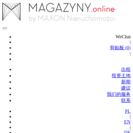
WeChat
|
剪贴板 (
0
)
|
出租
投资土地
新闻
建议
我们的服务
联系
PL
|
EN
|
DE