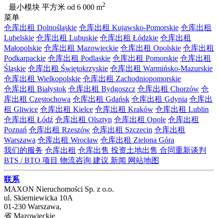
2
最小模块 平方米
od 6 000 m
菜单
仓库出租 Dolnośląskie
仓库出租 Kujawsko-Pomorskie
仓库出租
Lubelskie
仓库出租 Lubuskie
仓库出租 Łódzkie
仓库出租
Małopolskie
仓库出租 Mazowieckie
仓库出租 Opolskie
仓库出租
Podkarpackie
仓库出租 Podlaskie
仓库出租 Pomorskie
仓库出租
Śląskie
仓库出租 Świętokrzyskie
仓库出租 Warmińsko-Mazurskie
仓库出租 Wielkopolskie
仓库出租 Zachodniopomorskie
仓库出租 Białystok
仓库出租 Bydgoszcz
仓库出租 Chorzów
仓
库出租 Częstochowa
仓库出租 Gdańsk
仓库出租 Gdynia
仓库出
租 Gliwice
仓库出租 Kielce
仓库出租 Kraków
仓库出租 Lublin
仓库出租 Łódź
仓库出租 Olsztyn
仓库出租 Opole
仓库出租
Poznań
仓库出租 Rzeszów
仓库出租 Szczecin
仓库出租
Warszawa
仓库出租 Wrocław
仓库出租 Zielona Góra
我们的服务
仓库出租
仓库出售
投资土地出售
合同重新谈判
BTS / BTO 项目
物流咨询
建议
新闻
网站地图
联系
MAXON Nieruchomości Sp. z o.o.
ul.
Skierniewicka 10A
01-230
Warszawa
,
省
Mazowieckie