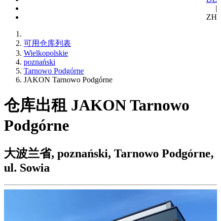
|
ZH
可用仓库列表
Wielkopolskie
poznański
Tarnowo Podgórne
JAKON Tarnowo Podgórne
仓库出租 JAKON Tarnowo
Podgórne
大波兰省, poznański, Tarnowo Podgórne,
ul. Sowia