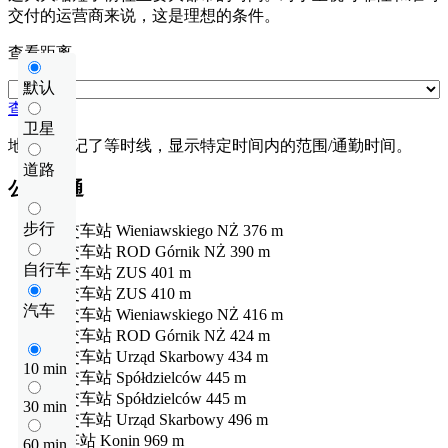
交付的运营商来说，这是理想的条件。
查看距离
默认
查看距离
卫星
地图上标记了等时线，显示特定时间内的范围/通勤时间。
道路
公共交通
步行
公交车站
Wieniawskiego NŻ
376 m
公交车站
ROD Górnik NŻ
390 m
自行车
公交车站
ZUS
401 m
公交车站
ZUS
410 m
汽车
公交车站
Wieniawskiego NŻ
416 m
公交车站
ROD Górnik NŻ
424 m
公交车站
Urząd Skarbowy
434 m
10 min
公交车站
Spółdzielców
445 m
公交车站
Spółdzielców
445 m
30 min
公交车站
Urząd Skarbowy
496 m
火车站
Konin
969 m
60 min