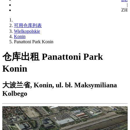
|
ZH
可用仓库列表
Wielkopolskie
Konin
Panattoni Park Konin
仓库出租 Panattoni Park
Konin
大波兰省, Konin, ul. bł. Maksymiliana
Kolbego