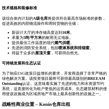
技术规格和装修标准
该综合体内计划的
A级仓库
将提供符合最高市场标准的参数，
促进高效的内部物流操作和周转货物的仓储：
新设计大厅的净存储高度达到
10米
。
承重为
5吨/平方米
的耐用无尘地板。
提供最佳工作温度的现代
燃气供暖
。
先进的消防安全系统，包括
喷淋系统和排烟窗
。
得益于众多的
屋顶天窗
，可获得自然光。
可持续发展和生态认证
为了响应ESG政策日益增长的要求，开发商选择了非常严格的
绿色解决方案。该投资项目最终可获得最高级别的
BREEAM
Outstanding
认证。这意味着实施了先进的电力和水资源节约
系统，这直接转化为租户更低的运营成本。生态建筑材料的使
用使该设施成为区域房地产市场上最具创新性的设施之一。
战略性商业位置 – Konin仓库出租