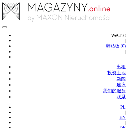
WeChat
|
剪贴板 (
0
)
|
出租
投资土地
新闻
建议
我们的服务
联系
PL
|
EN
|
DE