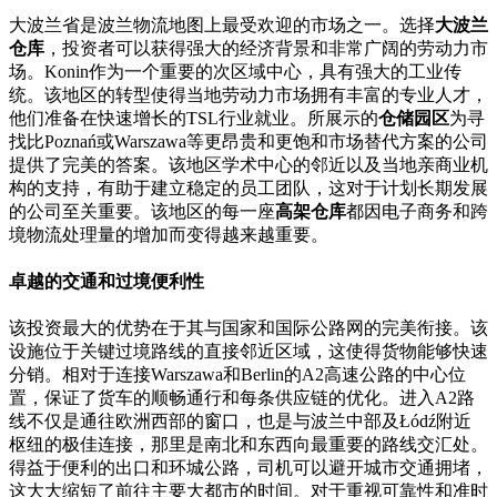
大波兰省是波兰物流地图上最受欢迎的市场之一。选择
大波兰
仓库
，投资者可以获得强大的经济背景和非常广阔的劳动力市
场。Konin作为一个重要的次区域中心，具有强大的工业传
统。该地区的转型使得当地劳动力市场拥有丰富的专业人才，
他们准备在快速增长的TSL行业就业。所展示的
仓储园区
为寻
找比Poznań或Warszawa等更昂贵和更饱和市场替代方案的公司
提供了完美的答案。该地区学术中心的邻近以及当地亲商业机
构的支持，有助于建立稳定的员工团队，这对于计划长期发展
的公司至关重要。该地区的每一座
高架仓库
都因电子商务和跨
境物流处理量的增加而变得越来越重要。
卓越的交通和过境便利性
该投资最大的优势在于其与国家和国际公路网的完美衔接。该
设施位于关键过境路线的直接邻近区域，这使得货物能够快速
分销。相对于连接Warszawa和Berlin的A2高速公路的中心位
置，保证了货车的顺畅通行和每条供应链的优化。进入A2路
线不仅是通往欧洲西部的窗口，也是与波兰中部及Łódź附近
枢纽的极佳连接，那里是南北和东西向最重要的路线交汇处。
得益于便利的出口和环城公路，司机可以避开城市交通拥堵，
这大大缩短了前往主要大都市的时间。对于重视可靠性和准时