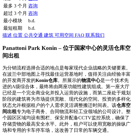
最多 3 个月
咨询
超过 3 个月
咨询
最小模块
b.d.
最短租期
b.d.
描述
位置
公共交通
建筑
可用空间
FAQ
联系我们
Panattoni Park Konin – 位于国家中心的灵活仓库空
间出租
为分销流程选择合适的地点是每家现代企业战略的关键要素。
在波兰中部地图上寻找最佳运营基地时，值得关注由经验丰富
的开发商开发的
Konin仓库
。所展示的
物流中心
是一个技术先
进的A级综合体，最终将由两座功能性建筑组成。第一座大厅
已经是一个完全商业化并投入运营的设施，而第二座处于规划
阶段的建筑将为市场提供宽敞、现代化的空间。投资的多样化
状态允许根据租户的个人需求灵活调整搬迁时间表。该
仓库空
间出租
专为电子商务、合同物流和轻工业领域的公司设计。整
个园区区域均设有围栏、保安并配备CCTV监控系统，确保了
存储货物的最高安全水平。此外，租户可以使用宽敞的操纵广
场和专用的卡车停车场，这改善了日常的车辆交通。