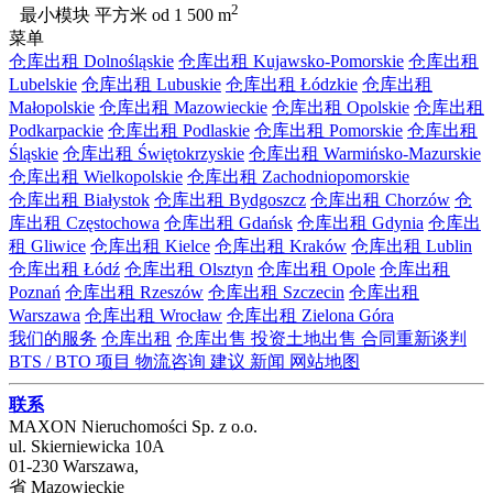
2
最小模块 平方米
od 1 500 m
菜单
仓库出租 Dolnośląskie
仓库出租 Kujawsko-Pomorskie
仓库出租
Lubelskie
仓库出租 Lubuskie
仓库出租 Łódzkie
仓库出租
Małopolskie
仓库出租 Mazowieckie
仓库出租 Opolskie
仓库出租
Podkarpackie
仓库出租 Podlaskie
仓库出租 Pomorskie
仓库出租
Śląskie
仓库出租 Świętokrzyskie
仓库出租 Warmińsko-Mazurskie
仓库出租 Wielkopolskie
仓库出租 Zachodniopomorskie
仓库出租 Białystok
仓库出租 Bydgoszcz
仓库出租 Chorzów
仓
库出租 Częstochowa
仓库出租 Gdańsk
仓库出租 Gdynia
仓库出
租 Gliwice
仓库出租 Kielce
仓库出租 Kraków
仓库出租 Lublin
仓库出租 Łódź
仓库出租 Olsztyn
仓库出租 Opole
仓库出租
Poznań
仓库出租 Rzeszów
仓库出租 Szczecin
仓库出租
Warszawa
仓库出租 Wrocław
仓库出租 Zielona Góra
我们的服务
仓库出租
仓库出售
投资土地出售
合同重新谈判
BTS / BTO 项目
物流咨询
建议
新闻
网站地图
联系
MAXON Nieruchomości Sp. z o.o.
ul.
Skierniewicka 10A
01-230
Warszawa
,
省
Mazowieckie