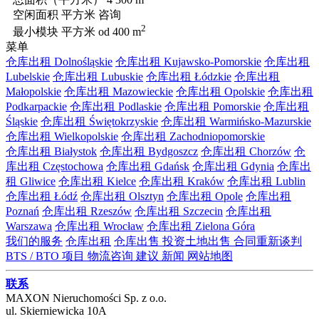
空闲面积 平方米
咨询
2
最小模块 平方米
od 400 m
菜单
仓库出租 Dolnośląskie
仓库出租 Kujawsko-Pomorskie
仓库出租
Lubelskie
仓库出租 Lubuskie
仓库出租 Łódzkie
仓库出租
Małopolskie
仓库出租 Mazowieckie
仓库出租 Opolskie
仓库出租
Podkarpackie
仓库出租 Podlaskie
仓库出租 Pomorskie
仓库出租
Śląskie
仓库出租 Świętokrzyskie
仓库出租 Warmińsko-Mazurskie
仓库出租 Wielkopolskie
仓库出租 Zachodniopomorskie
仓库出租 Białystok
仓库出租 Bydgoszcz
仓库出租 Chorzów
仓
库出租 Częstochowa
仓库出租 Gdańsk
仓库出租 Gdynia
仓库出
租 Gliwice
仓库出租 Kielce
仓库出租 Kraków
仓库出租 Lublin
仓库出租 Łódź
仓库出租 Olsztyn
仓库出租 Opole
仓库出租
Poznań
仓库出租 Rzeszów
仓库出租 Szczecin
仓库出租
Warszawa
仓库出租 Wrocław
仓库出租 Zielona Góra
我们的服务
仓库出租
仓库出售
投资土地出售
合同重新谈判
BTS / BTO 项目
物流咨询
建议
新闻
网站地图
联系
MAXON Nieruchomości Sp. z o.o.
ul.
Skierniewicka 10A