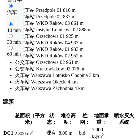
公交车站
Przedpole 01
816 m
汽车
公交车站
Przedpole 02
837 m
公交车站
WKD Raków 03
861 m
公交车站
Instytut Lotnictwa 02
888 m
10 min
公交车站
Orzechowa 01
925 m
30 min
公交车站
WKD Raków 04
933 m
公交车站
WKD Raków 01
933 m
60 min
公交车站
WKD Raków 02
952 m
公交车站
Orzechowa 02
961 m
公交车站
Krakowiaków 02
976 m
火车站
Warszawa Lotnisko Chopina
3 km
火车站
Warszawa Okęcie
4 km
火车站
Warszawa Zachodnia
4 km
建筑
总面积（平方
状
堆存高
柱
地面承
喷水灭火
米）
态：
度：
网：
重：
系统
5 000
2
现有
DC1
8.00 m
b.d.
2 800 m
2
kg/m