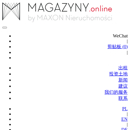
WeChat
|
剪贴板 (
0
)
|
出租
投资土地
新闻
建议
我们的服务
联系
PL
|
EN
|
DE