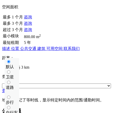
空闲面积
最多 1 个月
咨询
最多 3 个月
咨询
超过 3 个月
咨询
2
最小模块
800.00 m
最短租期
5 年
描述
位置
公共交通
建筑
可用空间
联系我们
距离：
默认
机场
3 km
查看距离
卫星
道路
查看距离
地图上标记了等时线，显示特定时间内的范围/通勤时间。
步行
公共交通
自行车