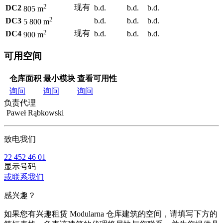
2
现有
DC2
b.d.
b.d.
b.d.
805 m
2
DC3
b.d.
b.d.
b.d.
5 800 m
2
现有
DC4
b.d.
b.d.
b.d.
900 m
可用空间
仓库面积
最小模块
查看可用性
询问
询问
询问
负责代理
Paweł Rąbkowski
致电我们
22 452 46 01
显示号码
或联系我们
感兴趣？
如果您有兴趣租赁 Modularna 仓库建筑的空间，请填写下方的