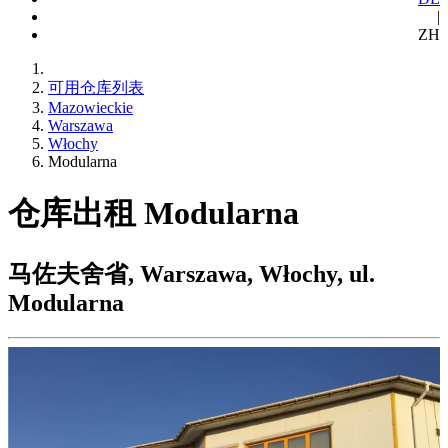
|
ZH
可用仓库列表
Mazowieckie
Warszawa
Włochy
Modularna
仓库出租 Modularna
马佐夫舍省, Warszawa, Włochy, ul.
Modularna