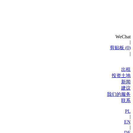
WeChat
|
剪贴板 (
0
)
|
出租
投资土地
新闻
建议
我们的服务
联系
PL
|
EN
|
DE