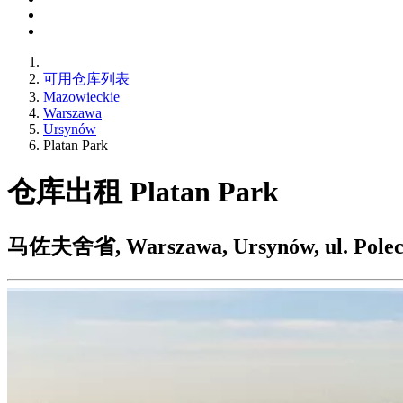
可用仓库列表
Mazowieckie
Warszawa
Ursynów
Platan Park
仓库出租 Platan Park
马佐夫舍省, Warszawa, Ursynów, ul. Polec