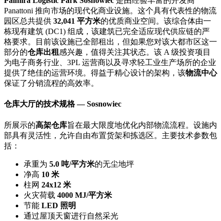
Palmira Logistic Park Sosnowiec
是由经验丰富的开发商
Panattoni 推向市场的现代化商业设施。这个具有代表性的物流
园区总共提供
32,041 平方米
的优质商业空间。该综合体由一
栋现有建筑 (DC1) 组成，该建筑已完全适应现代供应链的严
格要求。目前该设施已全部租出，但如果您对该大都市区这一
部分的
仓库出租
感兴趣，值得关注其状态。该 A 级投资项目
为电子商务行业、3PL 运营商以及寻求轻工业生产场所的企业
提供了绝佳的运营环境。得益于精心设计的架构，该
物流中心
保证了分销流程的高效率。
仓库大厅的技术规格 — Sosnowiec
所展示的
高架仓库
旨在最大限度地优化内部物流流程。设施内
部具有灵活性，允许自由布置货架和拣选区。主要技术参数包
括：
承重为
5.0 吨/平方米
的无尘地坪
净高
10 米
柱网
24x12 米
火灾荷载
4000 MJ/平方米
节能
LED 照明
通过屋顶天窗进行自然采光