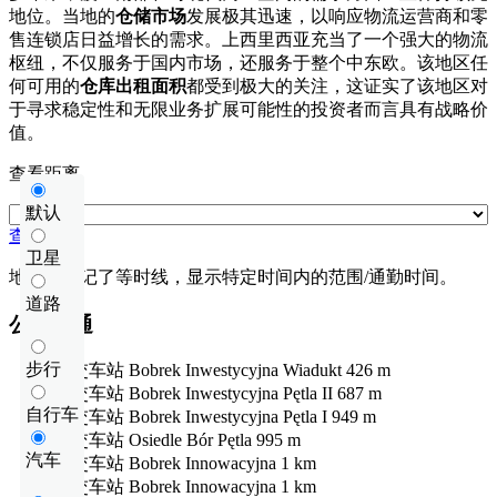
地位。当地的
仓储市场
发展极其迅速，以响应物流运营商和零
售连锁店日益增长的需求。上西里西亚充当了一个强大的物流
枢纽，不仅服务于国内市场，还服务于整个中东欧。该地区任
何可用的
仓库出租面积
都受到极大的关注，这证实了该地区对
于寻求稳定性和无限业务扩展可能性的投资者而言具有战略价
值。
查看距离
默认
查看距离
卫星
地图上标记了等时线，显示特定时间内的范围/通勤时间。
道路
公共交通
步行
公交车站
Bobrek Inwestycyjna Wiadukt
426 m
公交车站
Bobrek Inwestycyjna Pętla II
687 m
自行车
公交车站
Bobrek Inwestycyjna Pętla I
949 m
公交车站
Osiedle Bór Pętla
995 m
汽车
公交车站
Bobrek Innowacyjna
1 km
公交车站
Bobrek Innowacyjna
1 km