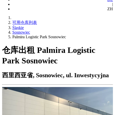
|
ZH
可用仓库列表
Śląskie
Sosnowiec
Palmira Logistic Park Sosnowiec
仓库出租 Palmira Logistic
Park Sosnowiec
西里西亚省, Sosnowiec, ul. Inwestycyjna