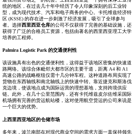
统的地区，在过去几十年中经历了令人印象深刻的后工业转
型，成为现代技术、汽车和电子商务的中心。卡托维兹经济特
区 (KSSE) 的存在进一步刺激了经济发展，吸引了全球参与
者。选择
西里西亚仓库
的公司不仅获得了完善的基础设施，还
获得了广泛的合格员工资源，包括由著名的西里西亚理工大学
培养的工程师。
Palmira Logistic Park 的交通便利性
该设施具有出色的交通便利性，这得益于该地区密集的快速道
路网络。该综合体毗邻大都市区的主要干道，距离 A4 和 A1
高速公路的战略枢纽仅需十几分钟车程。这种道路布局实现了
货物在东西轴线和南北轴线上的快速中转。靠近捷克和斯洛伐
克边境，使该地点成为国际运营的理想基地，支持跨境供应
链。此外，在几十公里范围内，还有卡托维兹皮尔佐维采国际
机场拥有完善的货运航站楼，这对使用航空货运的公司来说是
一个巨大的优势。
上西里西亚地区的仓储市场
多年来，波兰南部在对现代商业空间的需求方面一直保持领先