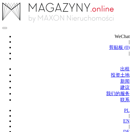
WeChat
|
剪贴板 (
0
)
|
出租
投资土地
新闻
建议
我们的服务
联系
PL
|
EN
|
DE