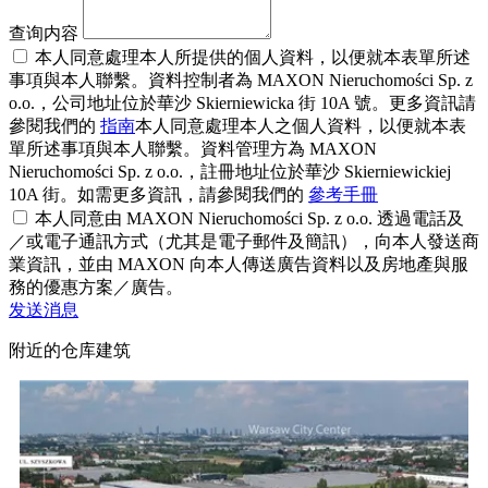
查询内容
本人同意處理本人所提供的個人資料，以便就本表單所述
事項與本人聯繫。資料控制者為 MAXON Nieruchomości Sp. z
o.o.，公司地址位於華沙 Skierniewicka 街 10A 號。更多資訊請
參閱我們的
指南
本人同意處理本人之個人資料，以便就本表
單所述事項與本人聯繫。資料管理方為 MAXON
Nieruchomości Sp. z o.o.，註冊地址位於華沙 Skierniewickiej
10A 街。如需更多資訊，請參閱我們的
參考手冊
本人同意由 MAXON Nieruchomości Sp. z o.o. 透過電話及
／或電子通訊方式（尤其是電子郵件及簡訊），向本人發送商
業資訊，並由 MAXON 向本人傳送廣告資料以及房地產與服
務的優惠方案／廣告。
发送消息
附近的仓库建筑