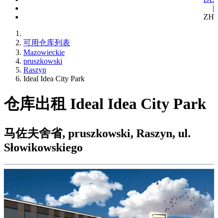
|
ZH
可用仓库列表
Mazowieckie
pruszkowski
Raszyn
Ideal Idea City Park
仓库出租 Ideal Idea City Park
马佐夫舍省, pruszkowski, Raszyn, ul.
Słowikowskiego