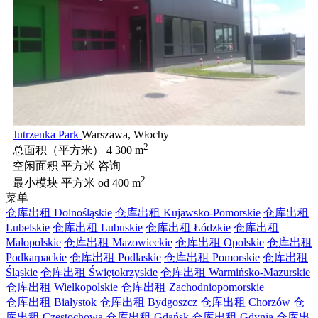
Jutrzenka Park
Warszawa, Włochy
2
总面积（平方米）
4 300 m
空闲面积 平方米
咨询
2
最小模块 平方米
od 400 m
菜单
仓库出租 Dolnośląskie
仓库出租 Kujawsko-Pomorskie
仓库出租
Lubelskie
仓库出租 Lubuskie
仓库出租 Łódzkie
仓库出租
Małopolskie
仓库出租 Mazowieckie
仓库出租 Opolskie
仓库出租
Podkarpackie
仓库出租 Podlaskie
仓库出租 Pomorskie
仓库出租
Śląskie
仓库出租 Świętokrzyskie
仓库出租 Warmińsko-Mazurskie
仓库出租 Wielkopolskie
仓库出租 Zachodniopomorskie
仓库出租 Białystok
仓库出租 Bydgoszcz
仓库出租 Chorzów
仓
库出租 Częstochowa
仓库出租 Gdańsk
仓库出租 Gdynia
仓库出