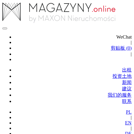
WeChat
|
剪贴板 (
0
)
|
出租
投资土地
新闻
建议
我们的服务
联系
PL
|
EN
|
DE