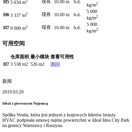
2
现有
H5
10.00 m
b.d.
5 634 m
2
kg/m
5 000
2
现有
H6
10.00 m
b.d.
3 337 m
2
kg/m
5 000
2
现有
H7
10.00 m
b.d.
9 000 m
2
kg/m
可用空间
仓库面积
最小模块
查看可用性
H7
3 538 m2
526 m2
询问
新闻
2019.03.20
Ideal z pierwszym Najemcą
Spółka Ventia, która jest jednym z krajowych liderów branży
HVAC podpisała umowę najmu powierzchni w Ideal Idea City Park
na granicy Warszawy i Raszyna.