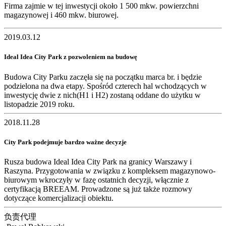
Firma zajmie w tej inwestycji około 1 500 mkw. powierzchni
magazynowej i 460 mkw. biurowej.
2019.03.12
Ideal Idea City Park z pozwoleniem na budowę
Budowa City Parku zaczęła się na początku marca br. i będzie
podzielona na dwa etapy. Spośród czterech hal wchodzących w
inwestycję dwie z nich(H1 i H2) zostaną oddane do użytku w
listopadzie 2019 roku.
2018.11.28
City Park podejmuje bardzo ważne decyzje
Rusza budowa Ideal Idea City Park na granicy Warszawy i
Raszyna. Przygotowania w związku z kompleksem magazynowo-
biurowym wkroczyły w fazę ostatnich decyzji, włącznie z
certyfikacją BREEAM. Prowadzone są już także rozmowy
dotyczące komercjalizacji obiektu.
负责代理