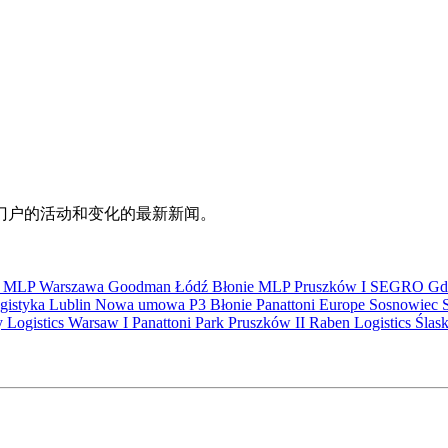
门户的活动和变化的最新新闻。
S
MLP
Warszawa
Goodman
Łódź
Błonie
MLP Pruszków I
SEGRO
Gd
gistyka
Lublin
Nowa umowa
P3 Błonie
Panattoni Europe
Sosnowiec
y Logistics Warsaw I
Panattoni Park Pruszków II
Raben Logistics
Ślas