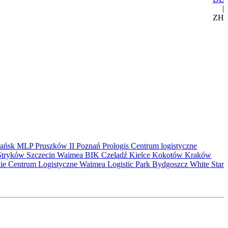
|
ZH
ańsk
MLP Pruszków II
Poznań
Prologis
Centrum logistyczne
Stryków
Szczecin
Waimea
BIK
Czeladź
Kielce
Kokotów
Kraków
kie Centrum Logistyczne
Waimea Logistic Park Bydgoszcz
White Star