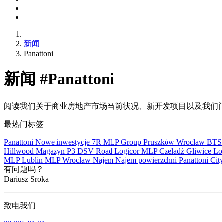
新闻
Panattoni
新闻 #Panattoni
阅读我们关于商业房地产市场当前状况、新开发项目以及我们
最热门标签
Panattoni
Nowe inwestycje
7R
MLP Group
Pruszków
Wrocław
BT
Hillwood
Magazyn
P3
DSV Road
Logicor
MLP Czeladź
Gliwice
Lo
MLP Lublin
MLP Wrocław
Najem
Najem powierzchni
Panattoni Cit
有问题吗？
Dariusz Sroka
致电我们