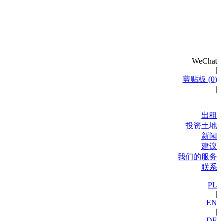
WeChat
|
剪贴板 (
0
)
|
出租
投资土地
新闻
建议
我们的服务
联系
PL
|
EN
|
DE