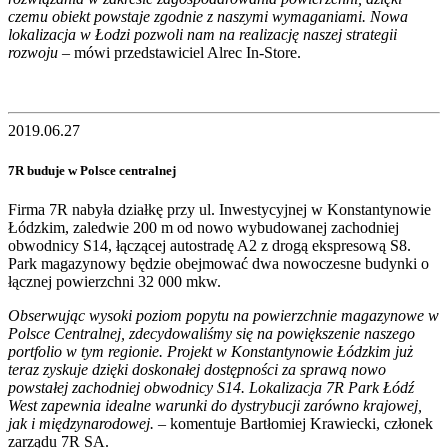
czemu obiekt powstaje zgodnie z naszymi wymaganiami. Nowa
lokalizacja w Łodzi pozwoli nam na realizację naszej strategii
rozwoju
– mówi przedstawiciel Alrec In-Store.
2019.06.27
7R buduje w Polsce centralnej
Firma 7R nabyła działkę przy ul. Inwestycyjnej w Konstantynowie
Łódzkim, zaledwie 200 m od nowo wybudowanej zachodniej
obwodnicy S14, łączącej autostradę A2 z drogą ekspresową S8.
Park magazynowy będzie obejmować dwa nowoczesne budynki o
łącznej powierzchni 32 000 mkw.
Obserwując wysoki poziom popytu na powierzchnie magazynowe w
Polsce Centralnej, zdecydowaliśmy się na powiększenie naszego
portfolio w tym regionie. Projekt w Konstantynowie Łódzkim już
teraz zyskuje dzięki doskonałej dostępności za sprawą nowo
powstałej zachodniej obwodnicy S14. Lokalizacja 7R Park Łódź
West zapewnia idealne warunki do dystrybucji zarówno krajowej,
jak i międzynarodowej.
– komentuje Bartłomiej Krawiecki, członek
zarządu 7R SA.