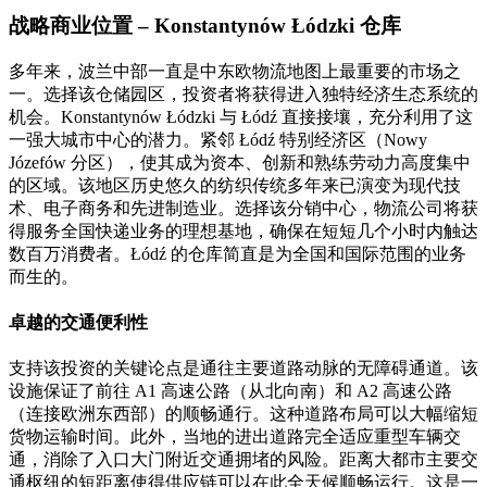
战略商业位置 – Konstantynów Łódzki 仓库
多年来，波兰中部一直是中东欧物流地图上最重要的市场之
一。选择该仓储园区，投资者将获得进入独特经济生态系统的
机会。Konstantynów Łódzki 与 Łódź 直接接壤，充分利用了这
一强大城市中心的潜力。紧邻 Łódź 特别经济区（Nowy
Józefów 分区），使其成为资本、创新和熟练劳动力高度集中
的区域。该地区历史悠久的纺织传统多年来已演变为现代技
术、电子商务和先进制造业。选择该分销中心，物流公司将获
得服务全国快递业务的理想基地，确保在短短几个小时内触达
数百万消费者。Łódź 的仓库简直是为全国和国际范围的业务
而生的。
卓越的交通便利性
支持该投资的关键论点是通往主要道路动脉的无障碍通道。该
设施保证了前往 A1 高速公路（从北向南）和 A2 高速公路
（连接欧洲东西部）的顺畅通行。这种道路布局可以大幅缩短
货物运输时间。此外，当地的进出道路完全适应重型车辆交
通，消除了入口大门附近交通拥堵的风险。距离大都市主要交
通枢纽的短距离使得供应链可以在此全天候顺畅运行。这是一