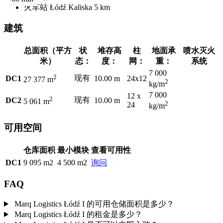
火车站
Łódź Kaliska
5 km
建筑
总面积（平方
状
堆存高
柱
地面承
喷水灭火
米）
态：
度：
网：
重：
系统
7 000
2
现有
DC1
10.00 m
24x12
27 377 m
2
kg/m
7 000
12 x
2
现有
DC2
10.00 m
5 061 m
2
24
kg/m
可用空间
仓库面积
最小模块
查看可用性
DC1
9 095 m2
4 500 m2
询问
FAQ
Marq Logistics Łódź I 的可用仓储面积是多少？
Marq Logistics Łódź I 的租金是多少？