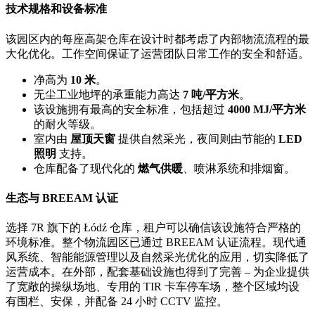
技术规格和设备标准
该园区内的每座高架仓库在设计时都考虑了内部物流流程的最
大化优化。工作空间保证了运营团队日常工作的安全和舒适。
净高为
10 米
。
无尘工业地坪的承重能力高达
7 吨/平方米
。
该设施拥有最高的安全标准，包括超过
4000 MJ/平方米
的耐火等级。
室内由
屋顶天窗
提供自然采光，夜间则由节能的
LED
照明
支持。
仓库配备了现代化的
燃气供暖
、喷淋系统和排烟窗。
生态与 BREEAM 认证
选择 7R 旗下的 Łódź 仓库，租户可以确信该设施符合严格的
环境标准。整个物流园区已通过 BREEAM 认证流程。现代通
风系统、智能能源管理以及自然采光优化的应用，切实降低了
运营成本。在外部，配套基础设施也得到了完善 – 为企业提供
了宽敞的操纵场地、专用的 TIR 卡车停车场，整个区域均设
有围栏、安保，并配备 24 小时 CCTV 监控。