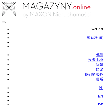
WeChat
|
剪贴板 (
0
)
|
出租
投资土地
新闻
建议
我们的服务
联系
PL
|
EN
|
DE