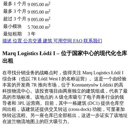
2
最多 1 个月
9 095.00 m
2
最多 3 个月
9 095.00 m
2
超过 3 个月
9 095.00 m
2
最小模块
5 700.00 m
最短租期
3 年
描述
位置
公共交通
建筑
可用空间
FAQ
联系我们
Marq Logistics Łódź I – 位于国家中心的现代化仓库
出租
在寻找分销业务的战略点时，值得关注 Marq Logistics Łódź I
综合体（也以 7R Łódź West I 的名称运营）。这是一个由经验
丰富的开发商 7R 推向市场，位于 Konstantynów Łódzki 的高
科技物流中心。该投资项目由两座独立的建筑组成，代表了最
高的市场标准。该地点的 A 级仓库吸引了电子商务行业的领
导者和 3PL 运营商。目前，其中一栋建筑 (DC1) 提供仓库空
间出租，该建筑还提供交叉转运 (cross-dock) 功能，可显著加
快转运流程。另一座仓库已全部租出，这进一步证实了该地址
在波兰物流地图上的巨大吸引力。