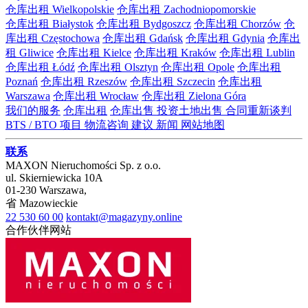
仓库出租 Wielkopolskie
仓库出租 Zachodniopomorskie
仓库出租 Białystok
仓库出租 Bydgoszcz
仓库出租 Chorzów
仓
库出租 Częstochowa
仓库出租 Gdańsk
仓库出租 Gdynia
仓库出
租 Gliwice
仓库出租 Kielce
仓库出租 Kraków
仓库出租 Lublin
仓库出租 Łódź
仓库出租 Olsztyn
仓库出租 Opole
仓库出租
Poznań
仓库出租 Rzeszów
仓库出租 Szczecin
仓库出租
Warszawa
仓库出租 Wrocław
仓库出租 Zielona Góra
我们的服务
仓库出租
仓库出售
投资土地出售
合同重新谈判
BTS / BTO 项目
物流咨询
建议
新闻
网站地图
联系
MAXON Nieruchomości Sp. z o.o.
ul.
Skierniewicka 10A
01-230
Warszawa
,
省
Mazowieckie
22 530 60 00
kontakt@magazyny.online
合作伙伴网站