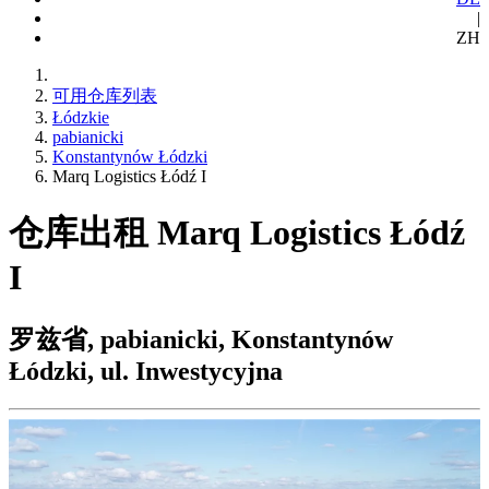
|
ZH
可用仓库列表
Łódzkie
pabianicki
Konstantynów Łódzki
Marq Logistics Łódź I
仓库出租 Marq Logistics Łódź
I
罗兹省, pabianicki, Konstantynów
Łódzki, ul. Inwestycyjna