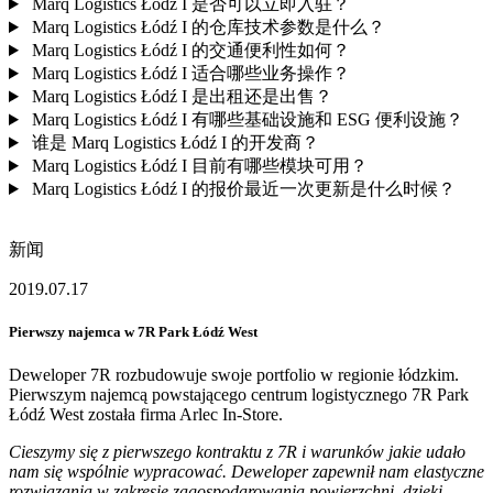
Marq Logistics Łódź I 是否可以立即入驻？
Marq Logistics Łódź I 的仓库技术参数是什么？
Marq Logistics Łódź I 的交通便利性如何？
Marq Logistics Łódź I 适合哪些业务操作？
Marq Logistics Łódź I 是出租还是出售？
Marq Logistics Łódź I 有哪些基础设施和 ESG 便利设施？
谁是 Marq Logistics Łódź I 的开发商？
Marq Logistics Łódź I 目前有哪些模块可用？
Marq Logistics Łódź I 的报价最近一次更新是什么时候？
新闻
2019.07.17
Pierwszy najemca w 7R Park Łódź West
Deweloper 7R rozbudowuje swoje portfolio w regionie łódzkim.
Pierwszym najemcą powstającego centrum logistycznego 7R Park
Łódź West została firma Arlec In-Store.
Cieszymy się z pierwszego kontraktu z 7R i warunków jakie udało
nam się wspólnie wypracować. Deweloper zapewnił nam elastyczne
rozwiązania w zakresie zagospodarowania powierzchni, dzięki