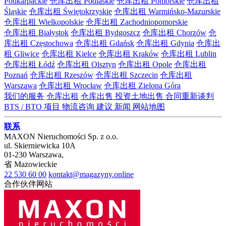
Podkarpackie
仓库出租 Podlaskie
仓库出租 Pomorskie
仓库出租
Śląskie
仓库出租 Świętokrzyskie
仓库出租 Warmińsko-Mazurskie
仓库出租 Wielkopolskie
仓库出租 Zachodniopomorskie
仓库出租 Białystok
仓库出租 Bydgoszcz
仓库出租 Chorzów
仓
库出租 Częstochowa
仓库出租 Gdańsk
仓库出租 Gdynia
仓库出
租 Gliwice
仓库出租 Kielce
仓库出租 Kraków
仓库出租 Lublin
仓库出租 Łódź
仓库出租 Olsztyn
仓库出租 Opole
仓库出租
Poznań
仓库出租 Rzeszów
仓库出租 Szczecin
仓库出租
Warszawa
仓库出租 Wrocław
仓库出租 Zielona Góra
我们的服务
仓库出租
仓库出售
投资土地出售
合同重新谈判
BTS / BTO 项目
物流咨询
建议
新闻
网站地图
联系
MAXON Nieruchomości Sp. z o.o.
ul.
Skierniewicka 10A
01-230
Warszawa
,
省
Mazowieckie
22 530 60 00
kontakt@magazyny.online
合作伙伴网站