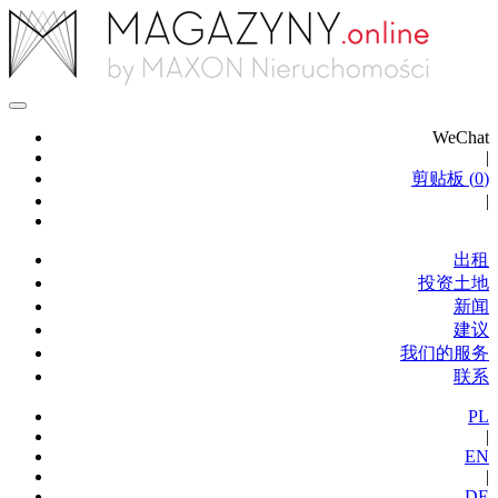
WeChat
|
剪贴板 (
0
)
|
出租
投资土地
新闻
建议
我们的服务
联系
PL
|
EN
|
DE