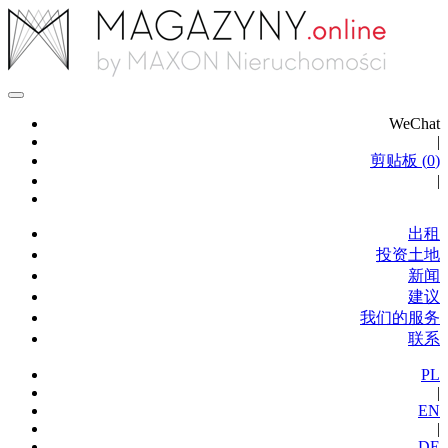
WeChat
|
剪贴板 (
0
)
|
出租
投资土地
新闻
建议
我们的服务
联系
PL
|
EN
|
DE