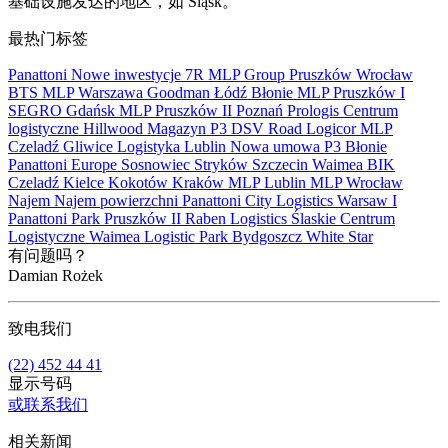
基础设施发达的地区，如 Śląsk。
最热门标签
Panattoni
Nowe inwestycje
7R
MLP Group
Pruszków
Wrocław
BTS
MLP
Warszawa
Goodman
Łódź
Błonie
MLP Pruszków I
SEGRO
Gdańsk
MLP Pruszków II
Poznań
Prologis
Centrum
logistyczne
Hillwood
Magazyn
P3
DSV Road
Logicor
MLP
Czeladź
Gliwice
Logistyka
Lublin
Nowa umowa
P3 Błonie
Panattoni Europe
Sosnowiec
Stryków
Szczecin
Waimea
BIK
Czeladź
Kielce
Kokotów
Kraków
MLP Lublin
MLP Wrocław
Najem
Najem powierzchni
Panattoni City Logistics Warsaw I
Panattoni Park Pruszków II
Raben Logistics
Ślaskie Centrum
Logistyczne
Waimea Logistic Park Bydgoszcz
White Star
有问题吗？
Damian Rożek
致电我们
(22) 452 44 41
显示号码
或联系我们
相关新闻