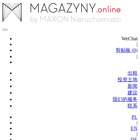
WeChat
|
剪贴板 (
0
)
|
出租
投资土地
新闻
建议
我们的服务
联系
PL
|
EN
|
DE