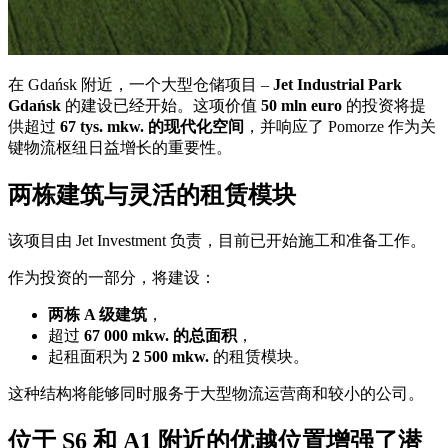
在
Gdańsk
附近，一个大型仓储项目 –
Jet Industrial Park
Gdańsk
的建设已经开始。这项价值
50 mln euro
的投资将提
供超过
67 tys. mkw. 的现代化空间
，并响应了 Pomorze 作为关
键物流枢纽日益增长的重要性。
两栋建筑与灵活的租赁模块
该项目由
Jet Investment
负责，目前已开始施工和准备工作。
作为投资的一部分，将建设：
两栋 A 级建筑
，
超过
67 000 mkw. 的总面积
，
起租面积为
2 500 mkw.
的租赁模块。
这种结构将能够同时服务于大型物流运营商和较小的公司。
位于 S6 和 A1 附近的优越位置增强了潜