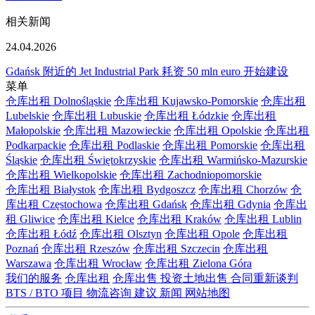
相关新闻
24.04.2026
Gdańsk 附近的 Jet Industrial Park 耗资 50 mln euro 开始建设
菜单
仓库出租 Dolnośląskie
仓库出租 Kujawsko-Pomorskie
仓库出租
Lubelskie
仓库出租 Lubuskie
仓库出租 Łódzkie
仓库出租
Małopolskie
仓库出租 Mazowieckie
仓库出租 Opolskie
仓库出租
Podkarpackie
仓库出租 Podlaskie
仓库出租 Pomorskie
仓库出租
Śląskie
仓库出租 Świętokrzyskie
仓库出租 Warmińsko-Mazurskie
仓库出租 Wielkopolskie
仓库出租 Zachodniopomorskie
仓库出租 Białystok
仓库出租 Bydgoszcz
仓库出租 Chorzów
仓
库出租 Częstochowa
仓库出租 Gdańsk
仓库出租 Gdynia
仓库出
租 Gliwice
仓库出租 Kielce
仓库出租 Kraków
仓库出租 Lublin
仓库出租 Łódź
仓库出租 Olsztyn
仓库出租 Opole
仓库出租
Poznań
仓库出租 Rzeszów
仓库出租 Szczecin
仓库出租
Warszawa
仓库出租 Wrocław
仓库出租 Zielona Góra
我们的服务
仓库出租
仓库出售
投资土地出售
合同重新谈判
BTS / BTO 项目
物流咨询
建议
新闻
网站地图