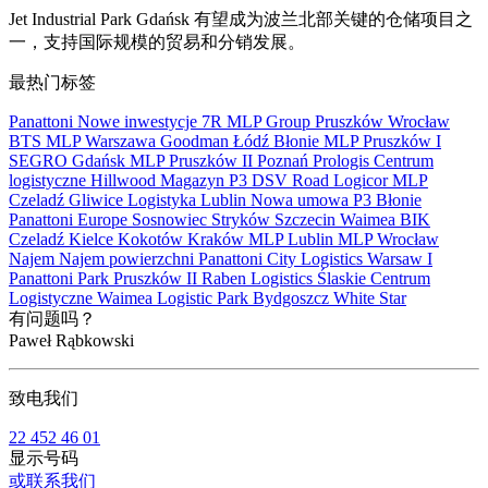
Jet Industrial Park Gdańsk 有望成为波兰北部关键的仓储项目之
一，支持国际规模的贸易和分销发展。
最热门标签
Panattoni
Nowe inwestycje
7R
MLP Group
Pruszków
Wrocław
BTS
MLP
Warszawa
Goodman
Łódź
Błonie
MLP Pruszków I
SEGRO
Gdańsk
MLP Pruszków II
Poznań
Prologis
Centrum
logistyczne
Hillwood
Magazyn
P3
DSV Road
Logicor
MLP
Czeladź
Gliwice
Logistyka
Lublin
Nowa umowa
P3 Błonie
Panattoni Europe
Sosnowiec
Stryków
Szczecin
Waimea
BIK
Czeladź
Kielce
Kokotów
Kraków
MLP Lublin
MLP Wrocław
Najem
Najem powierzchni
Panattoni City Logistics Warsaw I
Panattoni Park Pruszków II
Raben Logistics
Ślaskie Centrum
Logistyczne
Waimea Logistic Park Bydgoszcz
White Star
有问题吗？
Paweł Rąbkowski
致电我们
22 452 46 01
显示号码
或联系我们